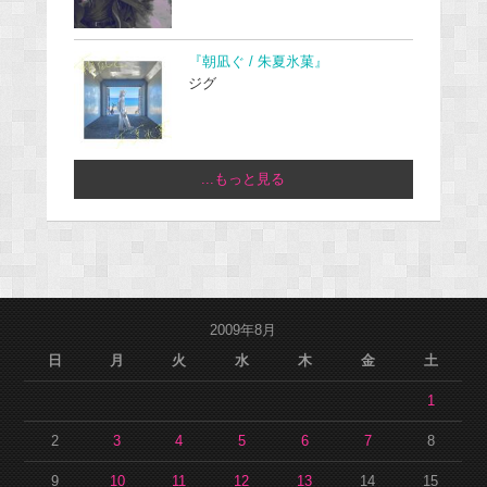
『朝凪ぐ / 朱夏氷菓』
ジグ
...もっと見る
2009年8月
日
月
火
水
木
金
土
1
2
3
4
5
6
7
8
9
10
11
12
13
14
15