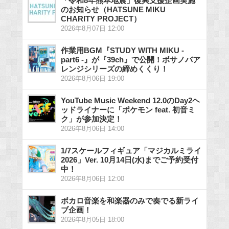
「令和8年熊本地震」復興支援企画実施
のお知らせ（HATSUNE MIKU
CHARITY PROJECT）
2026年8月07日 12:00
作業用BGM『STUDY WITH MIKU -
part6 -』が『39ch』で公開！ボサノバア
レンジシリーズの締めくくり！
2026年8月06日 19:00
YouTube Music Weekend 12.0のDay2ヘ
ッドライナーに「ポケモン feat. 初音ミ
ク」が参加決定！
2026年8月06日 14:00
1/7スケールフィギュア「マジカルミライ
2026」Ver. 10月14日(水)までご予約受付
中！
2026年8月06日 12:00
ボカロ音楽を和楽器のみで奏でる新ライ
ブ企画！
2026年8月05日 18:00