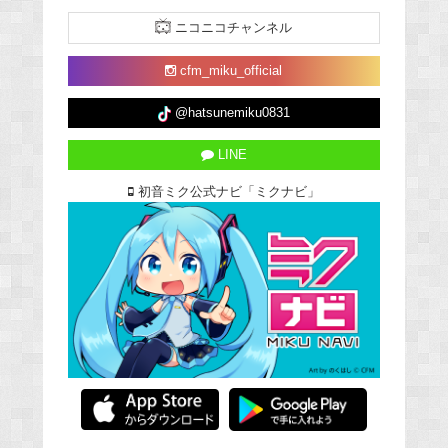
ニコニコチャンネル
cfm_miku_official
@hatsunemiku0831
LINE
初音ミク公式ナビ「ミクナビ」