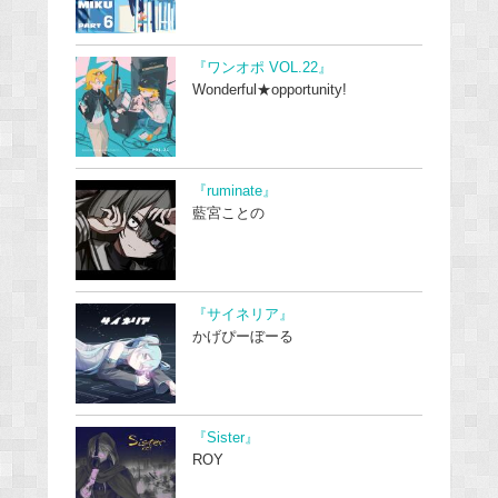
『ワンオポ VOL.22』
Wonderful★opportunity!
『ruminate』
藍宮ことの
『サイネリア』
かげぴーぼーる
『Sister』
ROY