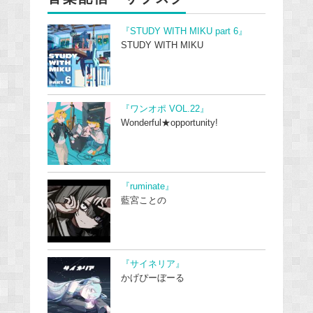
『STUDY WITH MIKU part 6』
STUDY WITH MIKU
『ワンオポ VOL.22』
Wonderful★opportunity!
『ruminate』
藍宮ことの
『サイネリア』
かげぴーぼーる