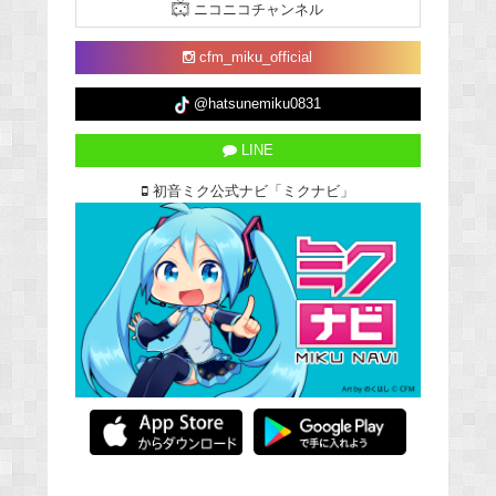
ニコニコチャンネル
cfm_miku_official
@hatsunemiku0831
LINE
初音ミク公式ナビ「ミクナビ」