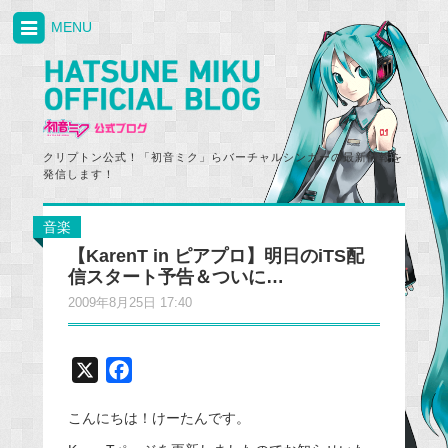
MENU
クリプトン公式！「初音ミク」らバーチャルシンガーの最新情報を
発信します！
音楽
【KarenT in ピアプロ】明日のiTS配
信スタート予告＆ついに…
2009年8月25日 17:40
X
F
a
こんにちは！けーたんです。
c
e