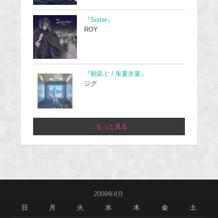
『Sister』
ROY
『朝凪ぐ / 朱夏氷菓』
ジグ
...もっと見る
2009年8月
日
月
火
水
木
金
土