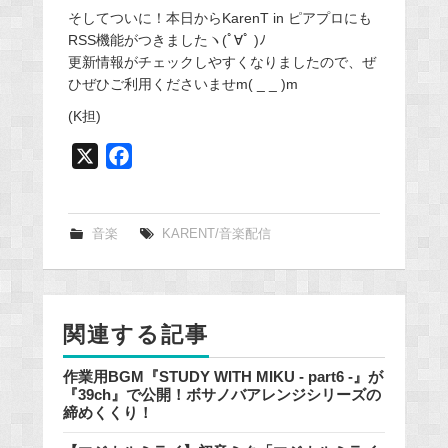
そしてついに！本日からKarenT in ピアプロにも
RSS機能がつきましたヽ(ﾟ∀ﾟ )ﾉ
更新情報がチェックしやすくなりましたので、ぜ
ひぜひご利用くださいませm( _ _ )m
(K担)
X
F
a
c
e
音楽
KARENT/音楽配信
b
o
o
関連する記事
k
作業用BGM『STUDY WITH MIKU - part6 -』が
『39ch』で公開！ボサノバアレンジシリーズの
締めくくり！