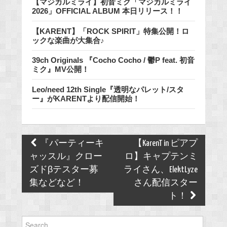
【マジカルミライ】初音ミク「マジカルミライ
2026」OFFICIAL ALBUM 本日リリース！！
【KARENT】「ROCK SPIRIT」特集公開！ロ
ックな楽曲が大集合♪
39ch Originals 『Cocho Cocho / 鬱P feat. 初音
ミク』MV公開！
Leo/need 12th Single『透明なパレット/スタ
ー』がKARENTより配信開始！
Post
『パーティーキ
【KarenT in ピアプ
navigation
ャッスル』クロー
ロ】キャプテンミ
ズドβテスター募
ライさん、ElektLyze
集などなど！
さん配信スター
ト！
Search