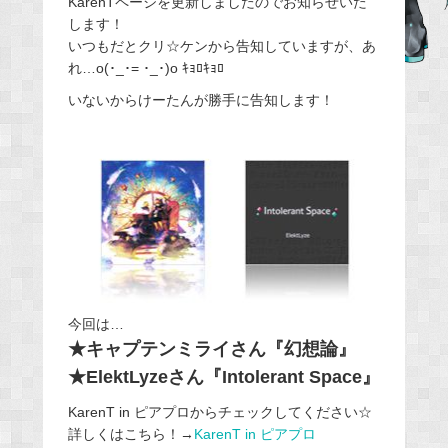
KarenTページを更新しましたのでお知らせいた
します！
b
いつもだとクリ☆ケンから告知していますが、あ
o
れ…o(･_･= ･_･)o ｷｮﾛｷｮﾛ
o
いないからけーたんが勝手に告知します！
k
今回は…
★キャプテンミライさん『幻想論』
★ElektLyzeさん『Intolerant Space』
KarenT in ピアプロからチェックしてください☆
詳しくはこちら！→
KarenT in ピアプロ