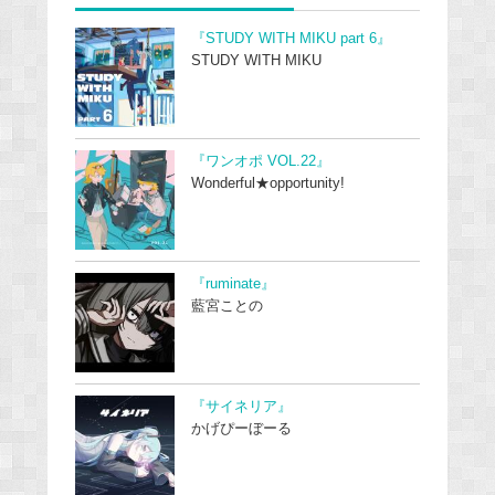
『STUDY WITH MIKU part 6』
STUDY WITH MIKU
『ワンオポ VOL.22』
Wonderful★opportunity!
『ruminate』
藍宮ことの
『サイネリア』
かげぴーぼーる