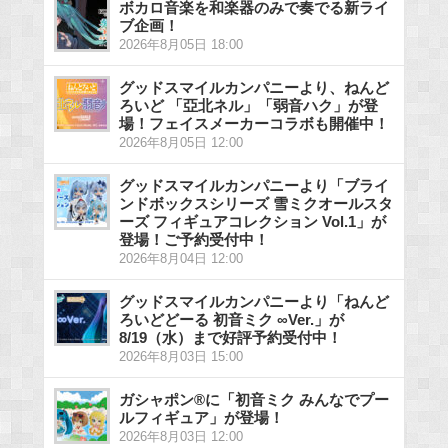
ボカロ音楽を和楽器のみで奏でる新ライ
ブ企画！
2026年8月05日 18:00
グッドスマイルカンパニーより、ねんど
ろいど 「亞北ネル」「弱音ハク」が登
場！フェイスメーカーコラボも開催中！
2026年8月05日 12:00
グッドスマイルカンパニーより「ブライ
ンドボックスシリーズ 雪ミクオールスタ
ーズ フィギュアコレクション Vol.1」が
登場！ご予約受付中！
2026年8月04日 12:00
グッドスマイルカンパニーより「ねんど
ろいどどーる 初音ミク ∞Ver.」が
8/19（水）まで好評予約受付中！
2026年8月03日 15:00
ガシャポン®に「初音ミク みんなでプー
ルフィギュア」が登場！
2026年8月03日 12:00