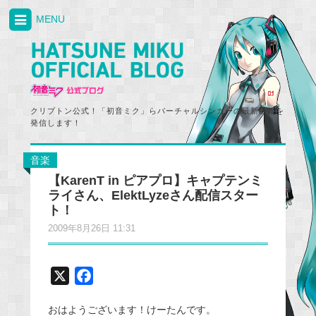
MENU
クリプトン公式！「初音ミク」らバーチャルシンガーの最新情報を
発信します！
音楽
【KarenT in ピアプロ】キャプテンミ
ライさん、ElektLyzeさん配信スター
ト！
2009年8月26日 11:31
X
F
a
おはようございます！けーたんです。
c