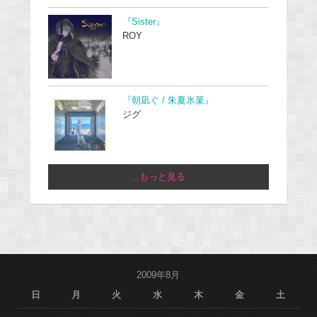
『Sister』
ROY
『朝凪ぐ / 朱夏氷菓』
ジグ
...もっと見る
2009年8月
日
月
火
水
木
金
土