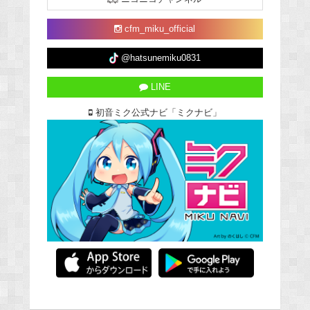
cfm_miku_official
@hatsunemiku0831
LINE
初音ミク公式ナビ「ミクナビ」