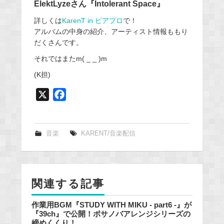
ElektLyzeさん『Intolerant Space』
詳しくは
KarenT in ピアプロ
で！
アルバムの中身の紹介、アーティスト情報ももり
だくさんです。
それではまたm( _ _ )m
(K担)
X
F
a
c
e
音楽
KARENT/音楽配信
b
o
o
関連する記事
k
作業用BGM『STUDY WITH MIKU - part6 -』が
『39ch』で公開！ボサノバアレンジシリーズの
締めくくり！