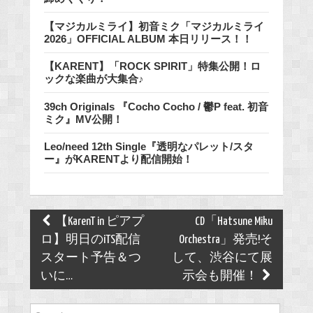
【マジカルミライ】初音ミク「マジカルミライ
2026」OFFICIAL ALBUM 本日リリース！！
【KARENT】「ROCK SPIRIT」特集公開！ロ
ックな楽曲が大集合♪
39ch Originals 『Cocho Cocho / 鬱P feat. 初音
ミク』MV公開！
Leo/need 12th Single『透明なパレット/スタ
ー』がKARENTより配信開始！
Post
【KarenT in ピアプ
CD「Hatsune Miku
navigation
ロ】明日のiTS配信
Orchestra」発売!そ
スタート予告＆つ
して、渋谷にて展
いに…
示会も開催！
Search