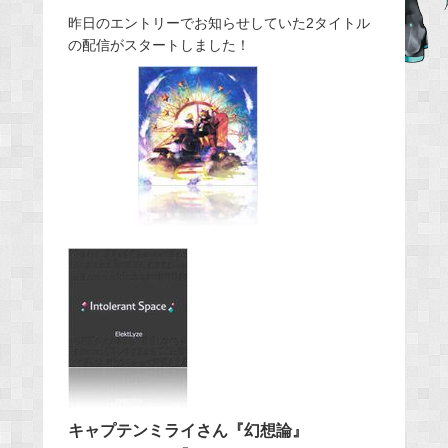
e
昨日のエントリーでお知らせしていた2タイトル
の配信がスタートしました！
b
o
o
k
キャプテンミライさん『幻想論』