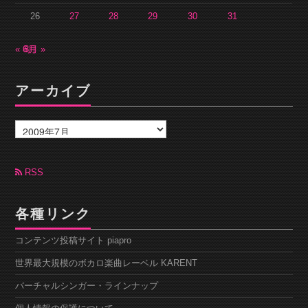
26
27
28
29
30
31
« 6月
8月 »
アーカイブ
ア
ー
カ
イ
ブ
RSS
各種リンク
コンテンツ投稿サイト piapro
世界最大規模のボカロ楽曲レーベル KARENT
バーチャルシンガー・ラインナップ