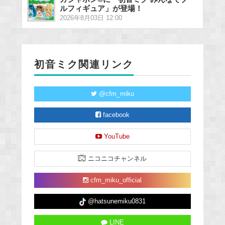
ルフィギュア」が登場！
2026年8月03日 12:00
初音ミク関連リンク
@cfm_miku
facebook
YouTube
ニコニコチャンネル
cfm_miku_official
@hatsunemiku0831
LINE