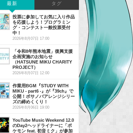
最新
タグ
投票に参加してお気に入り作品
を応援しよう！プログラミン
グ・コンテスト一般投票受付
中！
2026年8月07日 17:00
「令和8年熊本地震」復興支援
企画実施のお知らせ
（HATSUNE MIKU CHARITY
PROJECT）
2026年8月07日 12:00
作業用BGM『STUDY WITH
MIKU - part6 -』が『39ch』で
公開！ボサノバアレンジシリー
ズの締めくくり！
2026年8月06日 19:00
YouTube Music Weekend 12.0
のDay2ヘッドライナーに「ポ
ケモン feat. 初音ミク」が参加