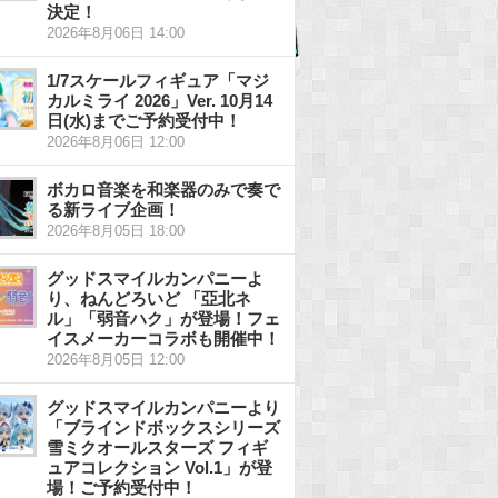
決定！
2026年8月06日 14:00
1/7スケールフィギュア「マジ
カルミライ 2026」Ver. 10月14
日(水)までご予約受付中！
2026年8月06日 12:00
ボカロ音楽を和楽器のみで奏で
る新ライブ企画！
2026年8月05日 18:00
グッドスマイルカンパニーよ
り、ねんどろいど 「亞北ネ
ル」「弱音ハク」が登場！フェ
イスメーカーコラボも開催中！
2026年8月05日 12:00
グッドスマイルカンパニーより
「ブラインドボックスシリーズ
雪ミクオールスターズ フィギ
ュアコレクション Vol.1」が登
場！ご予約受付中！