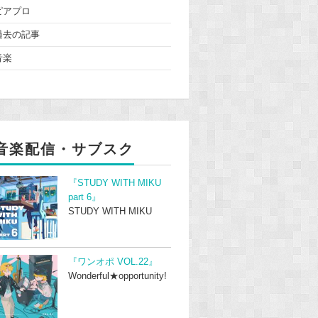
ピアプロ
過去の記事
音楽
音楽配信・サブスク
『STUDY WITH MIKU
part 6』
STUDY WITH MIKU
『ワンオポ VOL.22』
Wonderful★opportunity!