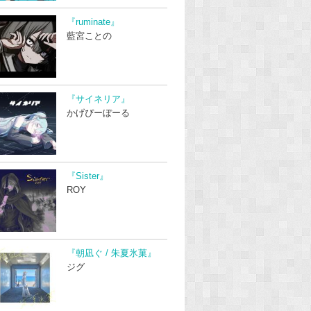
『ruminate』
藍宮ことの
『サイネリア』
かげぴーぼーる
『Sister』
ROY
『朝凪ぐ / 朱夏氷菓』
ジグ