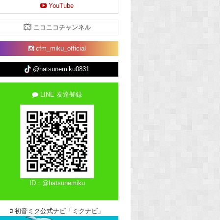
YouTube
ニコニコチャンネル
cfm_miku_official
@hatsunemiku0831
LINE 友達登録
ID：@hatsunemiku
初音ミク公式ナビ「ミクナビ」