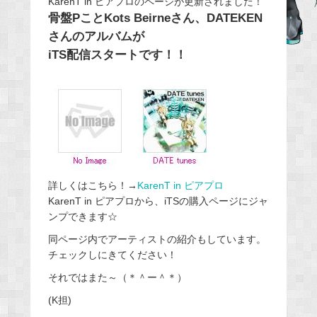
KarenT in ピアプロのページが更新されました！
骨盤PことKots Beirneさん、DATEKEN
b
さんのアルバムが
o
iTS配信スタートです！！
o
k
詳しくはこちら！→
KarenT in ピアプロ
KarenT in ピアプロから、iTSの購入ページにジャ
ンプできます☆
同ページ内でアーティストの紹介もしています。
チェックしにきてください！
それではまた～（＊＾ー＾＊）
(K担)