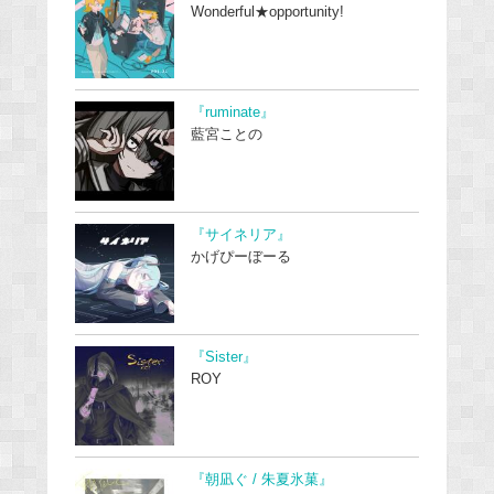
Wonderful★opportunity!
『ruminate』
藍宮ことの
『サイネリア』
かげぴーぼーる
『Sister』
ROY
『朝凪ぐ / 朱夏氷菓』