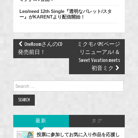
Leo/need 12th Single『透明なパレット/スタ
ー』がKARENTより配信開始！
Post
OneRoomさんのCD
ミクモバPCページ
navigation
発売前日！
リニューアル! ＆
Sweet Vacation meets
初音ミク
Search
for:
最新
タグ
投票に参加してお気に入り作品を応援し