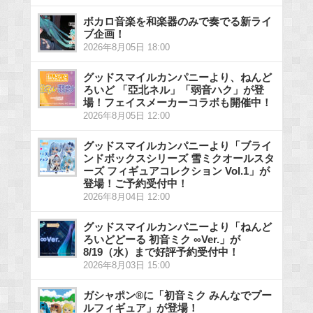
ボカロ音楽を和楽器のみで奏でる新ライ
ブ企画！
2026年8月05日 18:00
グッドスマイルカンパニーより、ねんど
ろいど 「亞北ネル」「弱音ハク」が登
場！フェイスメーカーコラボも開催中！
2026年8月05日 12:00
グッドスマイルカンパニーより「ブライ
ンドボックスシリーズ 雪ミクオールスタ
ーズ フィギュアコレクション Vol.1」が
登場！ご予約受付中！
2026年8月04日 12:00
グッドスマイルカンパニーより「ねんど
ろいどどーる 初音ミク ∞Ver.」が
8/19（水）まで好評予約受付中！
2026年8月03日 15:00
ガシャポン®に「初音ミク みんなでプー
ルフィギュア」が登場！