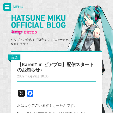
MENU
クリプトン公式！「初音ミク」らバーチャルシンガーの最新情報を
発信します！
音楽
【KarenT in ピアプロ】配信スタート
のお知らせ♪
2009年7月29日 10:36
X
F
a
おはようございます！けーたんです。
c
e