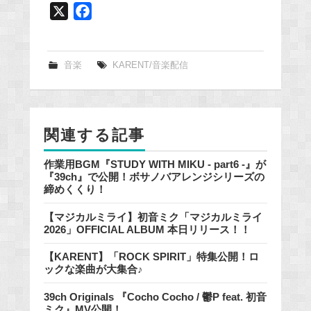
X
F
a
c
e
音楽
KARENT/音楽配信
b
o
o
関連する記事
k
作業用BGM『STUDY WITH MIKU - part6 -』が
『39ch』で公開！ボサノバアレンジシリーズの
締めくくり！
【マジカルミライ】初音ミク「マジカルミライ
2026」OFFICIAL ALBUM 本日リリース！！
【KARENT】「ROCK SPIRIT」特集公開！ロ
ックな楽曲が大集合♪
39ch Originals 『Cocho Cocho / 鬱P feat. 初音
ミク』MV公開！