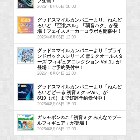
ブ企画！
2026年8月05日 18:00
グッドスマイルカンパニーより、ねんど
ろいど 「亞北ネル」「弱音ハク」が登
場！フェイスメーカーコラボも開催中！
2026年8月05日 12:00
グッドスマイルカンパニーより「ブライ
ンドボックスシリーズ 雪ミクオールスタ
ーズ フィギュアコレクション Vol.1」が
登場！ご予約受付中！
2026年8月04日 12:00
グッドスマイルカンパニーより「ねんど
ろいどどーる 初音ミク ∞Ver.」が
8/19（水）まで好評予約受付中！
2026年8月03日 15:00
ガシャポン®に「初音ミク みんなでプー
ルフィギュア」が登場！
2026年8月03日 12:00