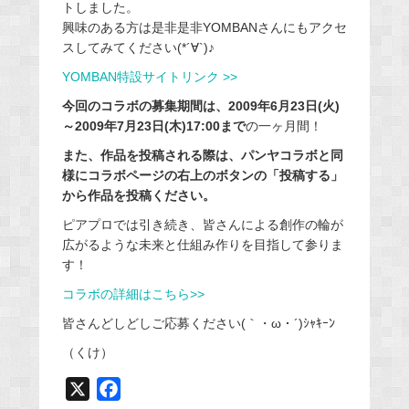
トしました。
興味のある方は是非是非YOMBANさんにもアクセ
スしてみてください(*´∀`)♪
YOMBAN特設サイトリンク >>
今回のコラボの募集期間は、2009年6月23日(火)
～2009年7月23日(木)17:00まで
の一ヶ月間！
また、作品を投稿される際は、パンヤコラボと同
様にコラボページの右上のボタンの「投稿する」
から作品を投稿ください。
ピアプロでは引き続き、皆さんによる創作の輪が
広がるような未来と仕組み作りを目指して参りま
す！
コラボの詳細はこちら>>
皆さんどしどしご応募ください(｀・ω・´)ｼｬｷｰﾝ
（くけ）
X
F