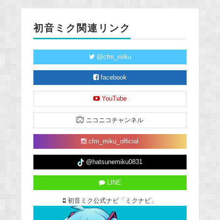
初音ミク関連リンク
@cfm_miku
facebook
YouTube
ニコニコチャンネル
cfm_miku_official
@hatsunemiku0831
LINE
初音ミク公式ナビ「ミクナビ」