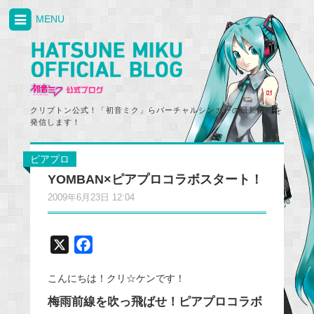
MENU
クリプトン公式！「初音ミク」らバーチャルシンガーの最新情報を
発信します！
ピアプロ
YOMBAN×ピアプロコラボスタート！
2009年6月23日 12:04
X
F
a
こんにちは！クリ☆ケンです！
c
e
梅雨前線を吹っ飛ばせ！ピアプロコラボ