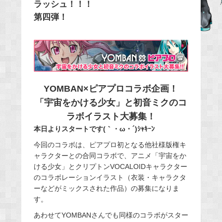
b
ラッシュ！！！
o
第四弾！
o
k
YOMBAN×ピアプロコラボ企画！
「宇宙をかける少女」と初音ミクのコ
ラボイラスト大募集！
本日よりスタートです(｀・ω・´)ｼｬｷｰﾝ
今回のコラボは、ピアプロ初となる他社様版権キ
ャラクターとの合同コラボで、アニメ「宇宙をか
ける少女」とクリプトンVOCALOIDキャラクター
のコラボレーションイラスト（衣装・キャラクタ
ーなどがミックスされた作品）の募集になりま
す。
あわせてYOMBANさんでも同様のコラボがスター