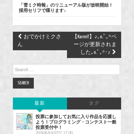
「雪ミク時報」のリニューアル版が放映開始！
採用セリフで喋ります♪
Post
おでかけミクさ
【KarenT】♪｡o.ﾟ｡*ペ
navigation
ん
ージが更新されま
した｡o.ﾟ｡*･♪
Search
for:
最新
タグ
投票に参加してお気に入り作品を応援し
よう！プログラミング・コンテスト一般
投票受付中！
2026年8月07日 17:00