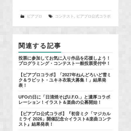
a
c
e
ピアプロ
コンテスト
,
ピアプロ公式コラボ
b
o
o
関連する記事
k
投票に参加してお気に入り作品を応援しよう！
プログラミング・コンテスト一般投票受付中！
【ピアプロコラボ】「2027年ねんどろいど雪ミ
ク＆ラビット・ユキネ衣装大募集！」結果発
表！
UFOの日に「日清焼そばU.F.O.」と濃厚コラボ
レーション！イラスト＆楽曲の公募開始！
【ピアプロ公式コラボ】『初音ミク「マジカル
ミライ 2026」開催記念☆イラスト&楽曲コンテ
スト』結果発表！