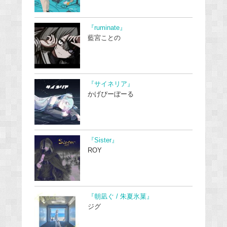
『ruminate』
藍宮ことの
『サイネリア』
かげぴーぼーる
『Sister』
ROY
『朝凪ぐ / 朱夏氷菓』
ジグ