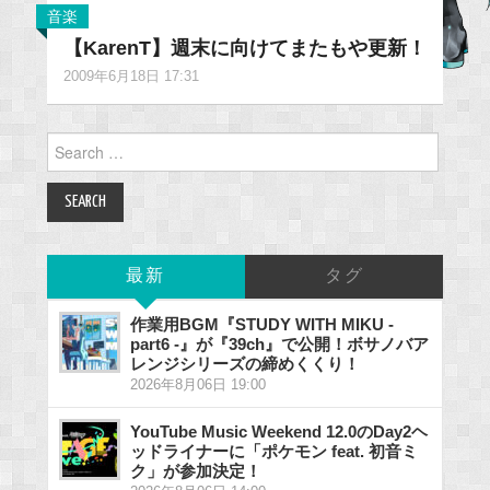
音楽
【KarenT】週末に向けてまたもや更新！
2009年6月18日 17:31
Search
for:
最新
タグ
作業用BGM『STUDY WITH MIKU -
part6 -』が『39ch』で公開！ボサノバア
レンジシリーズの締めくくり！
2026年8月06日 19:00
YouTube Music Weekend 12.0のDay2ヘ
ッドライナーに「ポケモン feat. 初音ミ
ク」が参加決定！