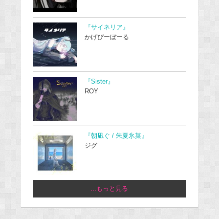
『サイネリア』
かげぴーぼーる
『Sister』
ROY
『朝凪ぐ / 朱夏氷菓』
ジグ
...もっと見る