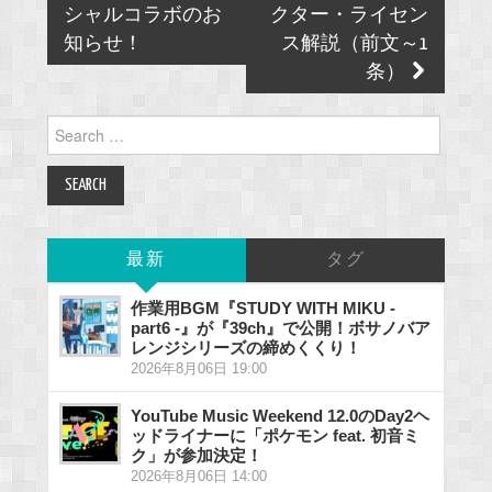
navigation
シャルコラボのお
クター・ライセン
知らせ！
ス解説（前文～1
条）
Search
for:
最新
タグ
作業用BGM『STUDY WITH MIKU -
part6 -』が『39ch』で公開！ボサノバア
レンジシリーズの締めくくり！
2026年8月06日 19:00
YouTube Music Weekend 12.0のDay2ヘ
ッドライナーに「ポケモン feat. 初音ミ
ク」が参加決定！
2026年8月06日 14:00