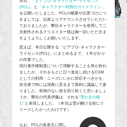
本日、
「ピアプロ･キャラクター･ライセンス
(PCL)」
と
「キャラクター利用のガイドライン」
b
を公開いたしました。PCLの概要や位置づけにつ
o
きましては、以前よりアナウンスさせていただい
o
ておりましたが、弊社キャラクターを使用して二
k
次創作されるクリエイター様は御一読いただきま
すようよろしくお願いいたします。
思えば、本日公開する「ピアプロ･キャラクター･
ライセンス(PCL)」にまとめるまで、１年がかり
の作業でした。
現行著作権制度について理解することも骨が折れ
ましたが、それをもとに日々進化し続けるCGM
としての利用・ニーズにいかに対応すべきかを、
担当者で時には深夜に至るまで真剣に議論して参
りました。前例のない道を切り拓くと言いましょ
うか、弊社の代表伊藤は、それを
“雪かきの様
だ”
と表現しました。（本当は雪が解ける前にリ
リースしたかったわけです）
なお、PCLの各条文に関し