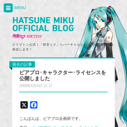
MENU
クリプトン公式！「初音ミク」らバーチャルシンガーの最新情報を
発信します！
過去の記事
ピアプロ･キャラクター･ライセンスを
公開しました
2009年6月4日 21:17
X
F
a
こんばんは、ピアプロ企画班です。
c
e