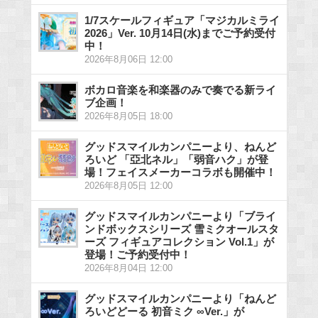
1/7スケールフィギュア「マジカルミライ
2026」Ver. 10月14日(水)までご予約受付
中！
2026年8月06日 12:00
ボカロ音楽を和楽器のみで奏でる新ライ
ブ企画！
2026年8月05日 18:00
グッドスマイルカンパニーより、ねんど
ろいど 「亞北ネル」「弱音ハク」が登
場！フェイスメーカーコラボも開催中！
2026年8月05日 12:00
グッドスマイルカンパニーより「ブライ
ンドボックスシリーズ 雪ミクオールスタ
ーズ フィギュアコレクション Vol.1」が
登場！ご予約受付中！
2026年8月04日 12:00
グッドスマイルカンパニーより「ねんど
ろいどどーる 初音ミク ∞Ver.」が