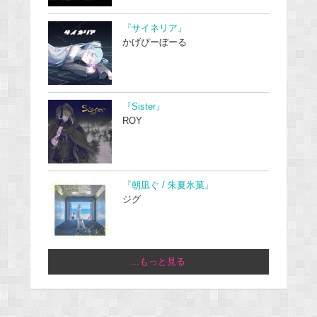
『サイネリア』
かげぴーぼーる
『Sister』
ROY
『朝凪ぐ / 朱夏氷菓』
ジグ
...もっと見る