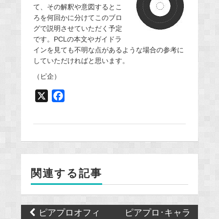
て、その解釈や意図するとこ
ろを何回かに分けてこのブロ
グで説明させていただく予定
です。PCLの本文やガイドラ
インを見ても不明な点があるような場合の参考に
していただければと思います。
（ピ企）
X
F
a
c
e
b
o
関連する記事
o
k
Post
ピアプロオフィ
ピアプロ･キャラ