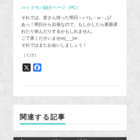
>>ミクモバ紹介ページ（PC）
それでは、皆さん待った明日～♪ヾ(｡・ω・｡)ﾉﾞ
あっ！明日から出張なので、もしかしたら更新遅
れたり休んだりするかもしれません。
ご了承くださいませm(_ _)m
それではまたお会いしましょう！
（くけ）
X
F
a
c
e
b
o
関連する記事
o
k