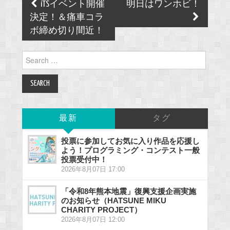
Post
iTSイベント開催
明日はワンホビ！
navigation
決定！＆痛車コラ
ボ締め切り間近！
Search
for:
最新
タグ
投票に参加してお気に入り作品を応援し
よう！プログラミング・コンテスト一般
投票受付中！
2026年8月07日 17:00
「令和8年熊本地震」復興支援企画実施
のお知らせ（HATSUNE MIKU
CHARITY PROJECT）
2026年8月07日 12:00