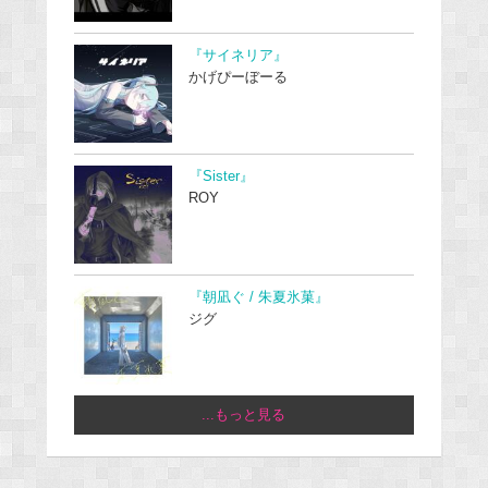
『サイネリア』
かげぴーぼーる
『Sister』
ROY
『朝凪ぐ / 朱夏氷菓』
ジグ
...もっと見る