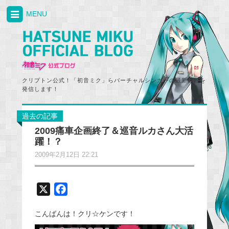
MENU
クリプトン公式！「初音ミク」らバーチャルシンガーの最新情報を
発信します！
過去の記事
2009痛車企画終了＆巡音ルカさん大活
躍！？
2009年2月12日 22:21
X
F
a
こんばんは！クリ☆ケンです！
c
e