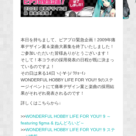
b
o
o
k
本日を持ちまして、ピアプロ緊急企画！2009年痛
車デザイン案＆楽曲大募集を終了いたしました！
ご参加いただいた皆様ありがとうございます！
そして！本コラボの採用発表の日程が既に決まっ
ているのですよ！
その日は来る14日ヽ(･∀･)ﾉ ﾜﾁｮｰｲ♪
WONDERFUL HOBBY LIFE FOR YOU!! 9のステ
ージイベントにて痛車デザイン案と楽曲の採用結
果がそれぞれ発表されるのです！
詳しくはこちらから↓
>>
WONDERFUL HOBBY LIFE FOR YOU!! 9 ～
featuring figma & ねんどろいど～
>>
WONDERFUL HOBBY LIFE FOR YOU!! 9 ステ