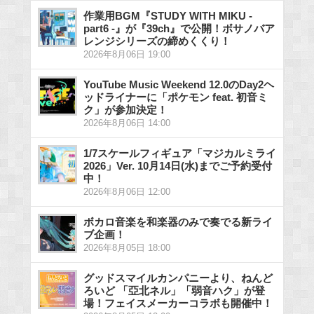
作業用BGM『STUDY WITH MIKU -
part6 -』が『39ch』で公開！ボサノバア
レンジシリーズの締めくくり！
2026年8月06日 19:00
YouTube Music Weekend 12.0のDay2ヘ
ッドライナーに「ポケモン feat. 初音ミ
ク」が参加決定！
2026年8月06日 14:00
1/7スケールフィギュア「マジカルミライ
2026」Ver. 10月14日(水)までご予約受付
中！
2026年8月06日 12:00
ボカロ音楽を和楽器のみで奏でる新ライ
ブ企画！
2026年8月05日 18:00
グッドスマイルカンパニーより、ねんど
ろいど 「亞北ネル」「弱音ハク」が登
場！フェイスメーカーコラボも開催中！