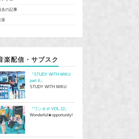
過去の記事
音楽
音楽配信・サブスク
『STUDY WITH MIKU
part 6』
STUDY WITH MIKU
『ワンオポ VOL.22』
Wonderful★opportunity!