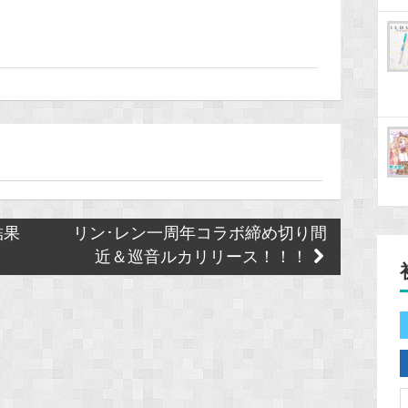
結果
リン･レン一周年コラボ締め切り間
近＆巡音ルカリリース！！！