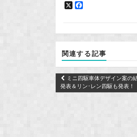
X
F
a
c
e
b
o
関連する記事
o
k
Post
ミニ四駆車体デザイン案の
navigation
発表＆リン･レン四駆も発表！