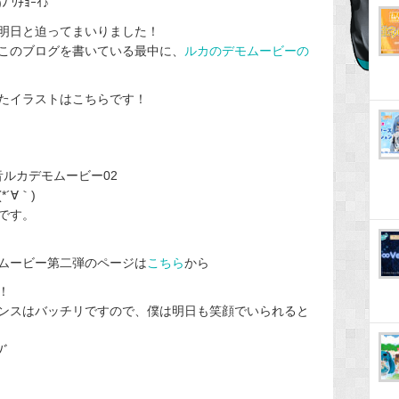
ﾜﾁｮｰｲ♪
明日と迫ってまいりました！
このブログを書いている最中に、
ルカのデモムービーの
たイラストはこちらです！
音ルカデモムービー02
´∀｀)
です。
ムービー第二弾のページは
こちら
から
！
ンスはバッチリですので、僕は明日も笑顔でいられると
ﾞ