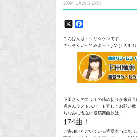
2009年1月29日 20:53
X
F
a
こんばんは～クリ☆ケンです。
c
さっそくいってみよーヽ(･∀･)ﾉ ﾜﾁｮｰｲ♪
e
b
o
o
k
下田さんのコラボの締め切りが来週月
皆さんラストスパート宜しくお願い致
ちなみに現在の投稿楽曲数は……
174曲！
ご参加いただいている皆様本当にありがと