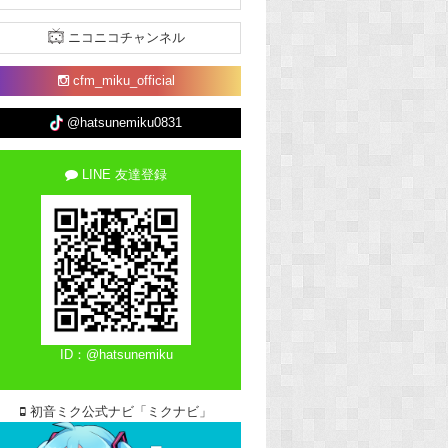
ニコニコチャンネル
cfm_miku_official
@hatsunemiku0831
LINE 友達登録
ID：@hatsunemiku
初音ミク公式ナビ「ミクナビ」