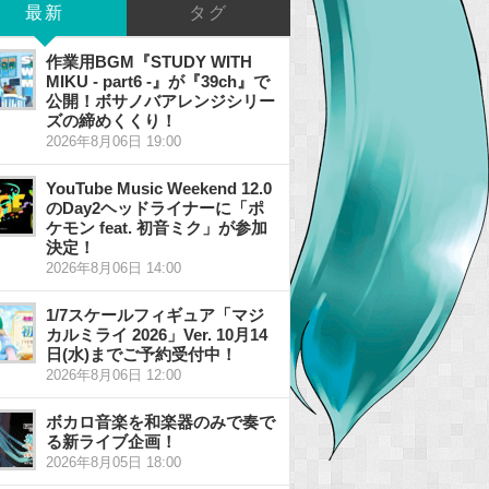
最新
タグ
作業用BGM『STUDY WITH
MIKU - part6 -』が『39ch』で
公開！ボサノバアレンジシリー
ズの締めくくり！
2026年8月06日 19:00
YouTube Music Weekend 12.0
のDay2ヘッドライナーに「ポ
ケモン feat. 初音ミク」が参加
決定！
2026年8月06日 14:00
1/7スケールフィギュア「マジ
カルミライ 2026」Ver. 10月14
日(水)までご予約受付中！
2026年8月06日 12:00
ボカロ音楽を和楽器のみで奏で
る新ライブ企画！
2026年8月05日 18:00