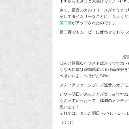
下田さんもきっと大喜びですよヽ(･∀･)ﾉ 
さて、巡音ルカのリリースがとうとう
そしてタイムリーなことに、ちょうど
第二弾
がアップされたのですよ！
第二弾でもムービーに使わせてもらっ
巡
ほんと綺麗なイラストばかりですね～(*
ちなみに僕は躍動感溢れる作品が好き
へそいいよ、へそ(*´д`*)ｱﾊｧ
メディアファージブログ巡音ルカデモ
いや～明日が来ることが楽しみですね
なんっていったって、体調のメンテナ
思います！
それでは、まった明日～♪ヾ(｡・ω・｡)ﾉ
（くけ）