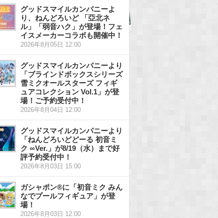
グッドスマイルカンパニーよ
り、ねんどろいど 「亞北ネ
ル」「弱音ハク」が登場！フェ
イスメーカーコラボも開催中！
2026年8月05日 12:00
グッドスマイルカンパニーより
「ブラインドボックスシリーズ
雪ミクオールスターズ フィギ
ュアコレクション Vol.1」が登
場！ご予約受付中！
2026年8月04日 12:00
グッドスマイルカンパニーより
「ねんどろいどどーる 初音ミ
ク ∞Ver.」が8/19（水）まで好
評予約受付中！
2026年8月03日 15:00
ガシャポン®に「初音ミク みん
なでプールフィギュア」が登
場！
2026年8月03日 12:00