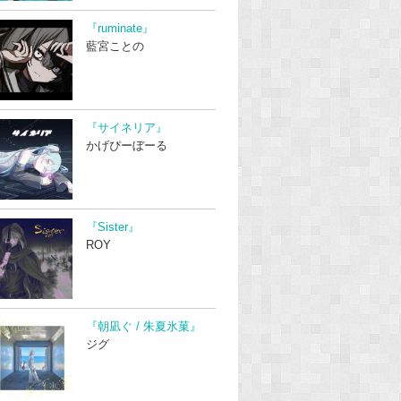
『ruminate』
藍宮ことの
『サイネリア』
かげぴーぼーる
『Sister』
ROY
『朝凪ぐ / 朱夏氷菓』
ジグ