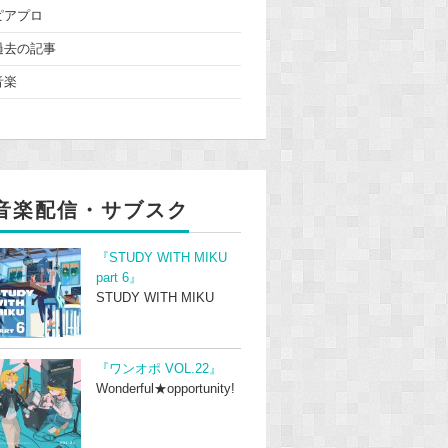
ピアプロ
過去の記事
音楽
音楽配信・サブスク
『STUDY WITH MIKU
part 6』
STUDY WITH MIKU
『ワンオポ VOL.22』
Wonderful★opportunity!