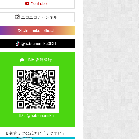
YouTube
ニコニコチャンネル
cfm_miku_official
@hatsunemiku0831
LINE 友達登録
ID：@hatsunemiku
初音ミク公式ナビ「ミクナビ」