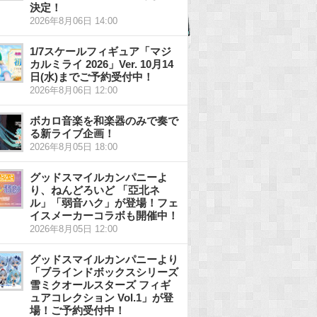
決定！
2026年8月06日 14:00
1/7スケールフィギュア「マジ
カルミライ 2026」Ver. 10月14
日(水)までご予約受付中！
2026年8月06日 12:00
ボカロ音楽を和楽器のみで奏で
る新ライブ企画！
2026年8月05日 18:00
グッドスマイルカンパニーよ
り、ねんどろいど 「亞北ネ
ル」「弱音ハク」が登場！フェ
イスメーカーコラボも開催中！
2026年8月05日 12:00
グッドスマイルカンパニーより
「ブラインドボックスシリーズ
雪ミクオールスターズ フィギ
ュアコレクション Vol.1」が登
場！ご予約受付中！