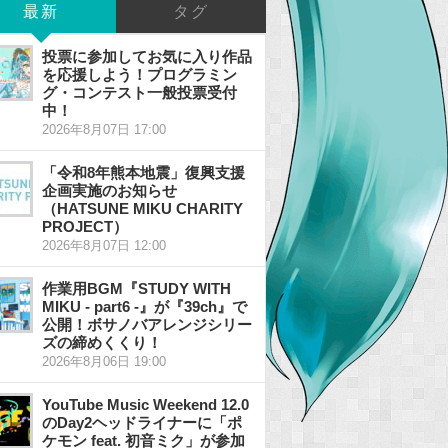
最新
タグ
投票に参加してお気に入り作品
を応援しよう！プログラミン
グ・コンテスト一般投票受付
中！
2026年8月07日 17:00
「令和8年熊本地震」復興支援
企画実施のお知らせ
（HATSUNE MIKU CHARITY
PROJECT）
2026年8月07日 12:00
作業用BGM『STUDY WITH
MIKU - part6 -』が『39ch』で
公開！ボサノバアレンジシリー
ズの締めくくり！
2026年8月06日 19:00
YouTube Music Weekend 12.0
のDay2ヘッドライナーに「ポ
ケモン feat. 初音ミク」が参加