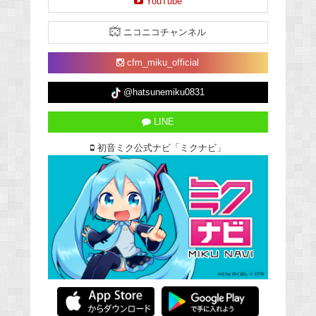
YouTube
ニコニコチャンネル
cfm_miku_official
@hatsunemiku0831
LINE
初音ミク公式ナビ「ミクナビ」