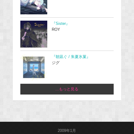
『Sister』
ROY
『朝凪ぐ / 朱夏氷菓』
ジグ
...もっと見る
2009年1月