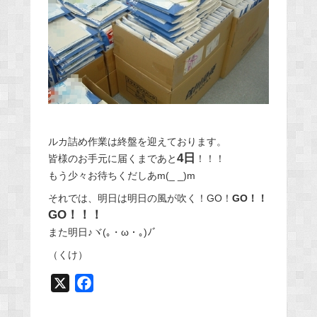
ルカ詰め作業は終盤を迎えております。
4日
皆様のお手元に届くまであと
！！！
もう少々お待ちくだしあm(_ _)m
それでは、明日は明日の風が吹く！GO！
GO！！
GO！！！
また明日♪ヾ(｡・ω・｡)ﾉﾞ
（くけ）
X
F
a