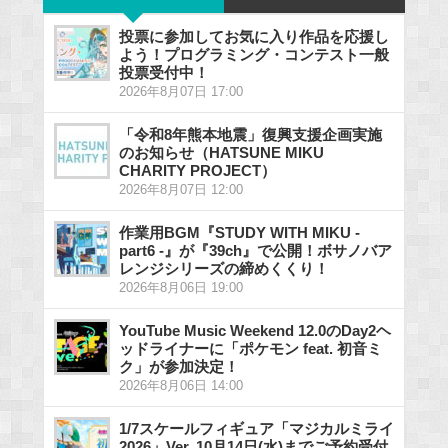
投票に参加してお気に入り作品を応援し
よう！プログラミング・コンテスト一般
投票受付中！
2026年8月07日 17:00
「令和8年熊本地震」復興支援企画実施
のお知らせ（HATSUNE MIKU
CHARITY PROJECT）
2026年8月07日 12:00
作業用BGM『STUDY WITH MIKU -
part6 -』が『39ch』で公開！ボサノバア
レンジシリーズの締めくくり！
2026年8月06日 19:00
YouTube Music Weekend 12.0のDay2ヘ
ッドライナーに「ポケモン feat. 初音ミ
ク」が参加決定！
2026年8月06日 14:00
1/7スケールフィギュア「マジカルミライ
2026」Ver. 10月14日(水)までご予約受付