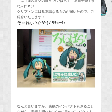
「はちゅねミクの日常 ろいぱら！」本日発売です
ね～(*´∀`)♪
b
クリプトンには見本誌なるものが届いたので、ご
o
紹介いたします！
o
そ～れぃヽ(･∀･)ﾉ ﾜﾁｮｰｲ♪
k
なんと言いますか、表紙のインパクトもさること
ながら、表紙を開いた1ページ目のインパクトも