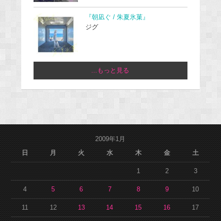
『朝凪ぐ / 朱夏氷菓』
ジグ
...もっと見る
2009年1月
日
月
火
水
木
金
土
1
2
3
4
5
6
7
8
9
10
11
12
13
14
15
16
17