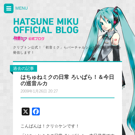
MENU
クリプトン公式！「初音ミク」らバーチャルシンガーの最新情報を
発信します！
過去の記事
はちゅねミクの日常 ろいぱら！＆今日
の巡音ルカ
2009年1月26日 20:27
X
F
a
こんばんは！クリ☆ケンです！
c
e