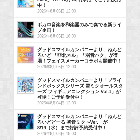
中！
2026年8月06日 12:00
ボカロ音楽を和楽器のみで奏でる新ライ
ブ企画！
2026年8月05日 18:00
グッドスマイルカンパニーより、ねんど
ろいど 「亞北ネル」「弱音ハク」が登
場！フェイスメーカーコラボも開催中！
2026年8月05日 12:00
グッドスマイルカンパニーより「ブライ
ンドボックスシリーズ 雪ミクオールスタ
ーズ フィギュアコレクション Vol.1」が
登場！ご予約受付中！
2026年8月04日 12:00
グッドスマイルカンパニーより「ねんど
ろいどどーる 初音ミク ∞Ver.」が
8/19（水）まで好評予約受付中！
2026年8月03日 15:00