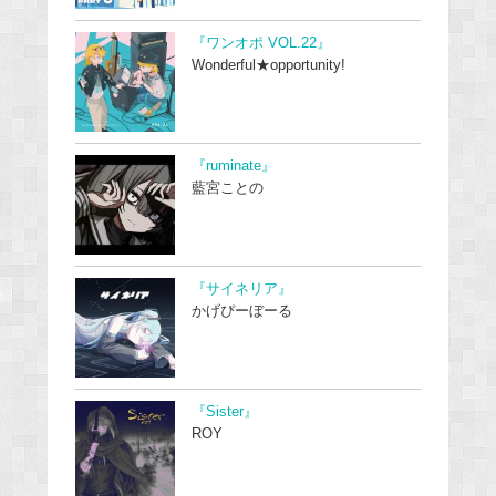
『ワンオポ VOL.22』
Wonderful★opportunity!
『ruminate』
藍宮ことの
『サイネリア』
かげぴーぼーる
『Sister』
ROY