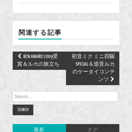
c
e
b
o
関連する記事
o
k
Post
BCN AWARD 2009受
初音ミク ミニ四駆
navigation
賞＆ルカの旅立ち
SPECIAL＆巡音ルカ
のケータイコンテ
ンツ
Search
for:
最新
タグ