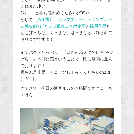
これまた凄い。
ｳﾌﾌ……是非お確かめください(*´∀`)♪
そして、
角川書店 コンプティーク・コンプエー
ス編集部×ピアプロ緊急コラボ企画
の
採用作品
た
ちもばっちり、くっきり、はっきりと収録されて
おりますですよ！
インパクトたっぷり、「はちゅねミクの日常 ろい
ぱら！」本日発売ということで、既に店頭に並ん
でおります！
皆さん是非是非チェックしてみてくださいねΣｄ
(ゝ∀・)
さてさて、今日の巡音ルカのお時間ですＹＯ！ち
ぇけら！