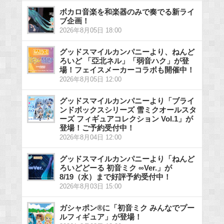
ボカロ音楽を和楽器のみで奏でる新ライ
ブ企画！
2026年8月05日 18:00
グッドスマイルカンパニーより、ねんど
ろいど 「亞北ネル」「弱音ハク」が登
場！フェイスメーカーコラボも開催中！
2026年8月05日 12:00
グッドスマイルカンパニーより「ブライ
ンドボックスシリーズ 雪ミクオールスタ
ーズ フィギュアコレクション Vol.1」が
登場！ご予約受付中！
2026年8月04日 12:00
グッドスマイルカンパニーより「ねんど
ろいどどーる 初音ミク ∞Ver.」が
8/19（水）まで好評予約受付中！
2026年8月03日 15:00
ガシャポン®に「初音ミク みんなでプー
ルフィギュア」が登場！