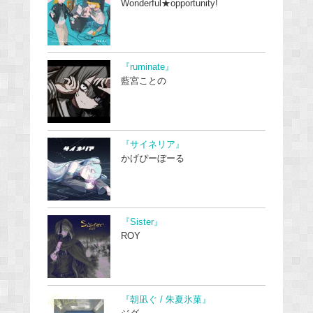
Wonderful★opportunity!
『ruminate』
藍宮ことの
『サイネリア』
かげぴーぼーる
『Sister』
ROY
『朝凪ぐ / 朱夏氷菓』