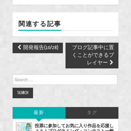
e
b
o
関連する記事
o
k
Post
開発報告(10/28)
ブログ記事中に置
navigation
くことができるプ
レイヤー
Search
for:
最新
タグ
投票に参加してお気に入り作品を応援し
よう！プログラミング・コンテスト一般