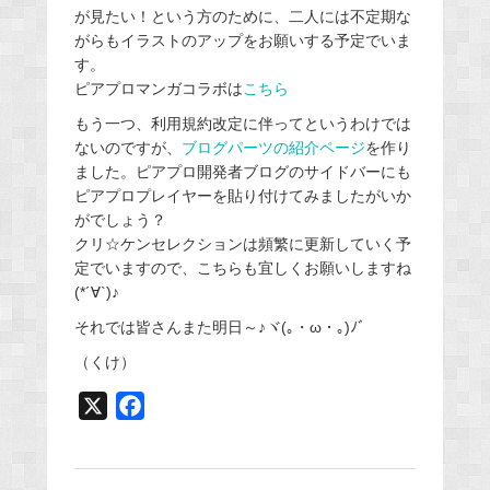
が見たい！という方のために、二人には不定期な
がらもイラストのアップをお願いする予定でいま
す。
ピアプロマンガコラボは
こちら
もう一つ、利用規約改定に伴ってというわけでは
ないのですが、
ブログパーツの紹介ページ
を作り
ました。ピアプロ開発者ブログのサイドバーにも
ピアプロプレイヤーを貼り付けてみましたがいか
がでしょう？
クリ☆ケンセレクションは頻繁に更新していく予
定でいますので、こちらも宜しくお願いしますね
(*´∀`)♪
それでは皆さんまた明日～♪ヾ(｡・ω・｡)ﾉﾞ
（くけ）
X
F
a
c