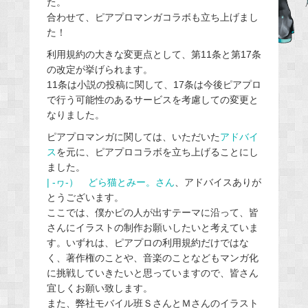
た。
b
合わせて、ピアプロマンガコラボも立ち上げまし
o
た！
o
利用規約の大きな変更点として、第11条と第17条
k
の改定が挙げられます。
11条は小説の投稿に関して、17条は今後ピアプロ
で行う可能性のあるサービスを考慮しての変更と
なりました。
ピアプロマンガに関しては、いただいた
アドバイ
ス
を元に、ピアプロコラボを立ち上げることにし
ました。
| -ヮ-） どら猫とみー。さん
、アドバイスありが
とうございます。
ここでは、僕かピの人が出すテーマに沿って、皆
さんにイラストの制作お願いしたいと考えていま
す。いずれは、ピアプロの利用規約だけではな
く、著作権のことや、音楽のことなどもマンガ化
に挑戦していきたいと思っていますので、皆さん
宜しくお願い致します。
また、弊社モバイル班ＳさんとＭさんのイラスト