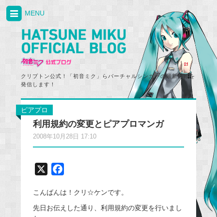
MENU
クリプトン公式！「初音ミク」らバーチャルシンガーの最新情報を
発信します！
ピアプロ
利用規約の変更とピアプロマンガ
2008年10月28日 17:10
X
F
a
こんばんは！クリ☆ケンです。
c
e
先日お伝えした通り、利用規約の変更を行いまし