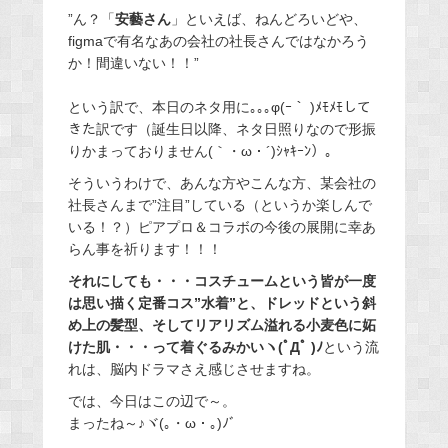
”ん？「
安藝さん
」といえば、ねんどろいどや、
figmaで有名なあの会社の社長さんではなかろう
か！間違いない！！”
という訳で、本日のネタ用に｡｡｡φ(ｰ｀ )ﾒﾓﾒﾓして
きた訳です（誕生日以降、ネタ日照りなので形振
りかまっておりません(｀・ω・´)ｼｬｷｰﾝ）。
そういうわけで、あんな方やこんな方、某会社の
社長さんまで”注目”している（というか楽しんで
いる！？）ピアプロ＆コラボの今後の展開に幸あ
らん事を祈ります！！！
それにしても・・・コスチュームという皆が一度
は思い描く定番コス”水着”と、ドレッドという斜
め上の髪型、そしてリアリズム溢れる小麦色に妬
けた肌・・・って着ぐるみかいヽ(ﾟДﾟ )ﾉ
という流
れは、脳内ドラマさえ感じさせますね。
では、今日はこの辺で～。
まったね～♪ヾ(｡・ω・｡)ﾉﾞ