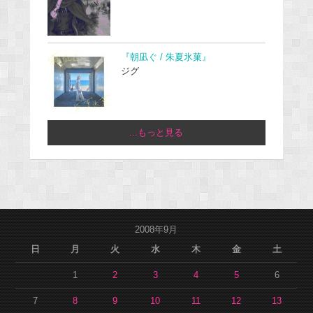
『朝凪ぐ / 朱夏氷菓』
ジグ
...もっと見る
2008年9月
日
月
火
水
木
金
土
1
2
3
4
5
6
7
8
9
10
11
12
13