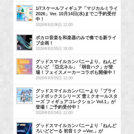
1/7スケールフィギュア「マジカルミライ
2026」Ver. 10月14日(水)までご予約受付
中！
2026年8月06日 12:00
ボカロ音楽を和楽器のみで奏でる新ライ
ブ企画！
2026年8月05日 18:00
グッドスマイルカンパニーより、ねんど
ろいど 「亞北ネル」「弱音ハク」が登
場！フェイスメーカーコラボも開催中！
2026年8月05日 12:00
グッドスマイルカンパニーより「ブライ
ンドボックスシリーズ 雪ミクオールスタ
ーズ フィギュアコレクション Vol.1」が
登場！ご予約受付中！
2026年8月04日 12:00
グッドスマイルカンパニーより「ねんど
ろいどどーる 初音ミク ∞Ver.」が