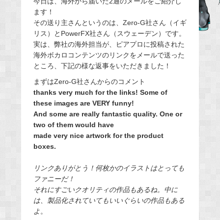
今日は、海外から届いた2通のメールをご紹介し
ます！
b
その送り主さんというのは、Zero-G社さん（イギ
o
リス）とPowerFX社さん（スウェーデン）です。
o
実は、弊社の海外担当が、ピアプロに投稿された
k
海外ボカロコンテンツのリンクをメールで送った
ところ、下記の様な返事をいただきました！
まずはZero-G社さんからのコメント
thanks very much for the links! Some of
these images are VERY funny!
And some are really fantastic quality. One or
two of them would have
made very nice artwork for the product
boxes.
リンクありがとう！何枚かのイラストはとっても
ファニーだ！
それにすごいクオリティの作品もあるね。中に
は、製品化されていてもいいぐらいの作品もある
よ
。