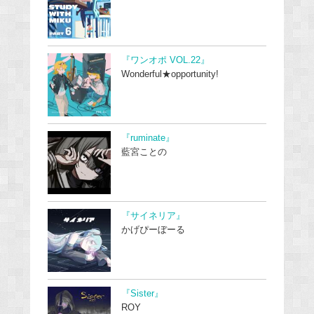
『ワンオポ VOL.22』
Wonderful★opportunity!
『ruminate』
藍宮ことの
『サイネリア』
かげぴーぼーる
『Sister』
ROY