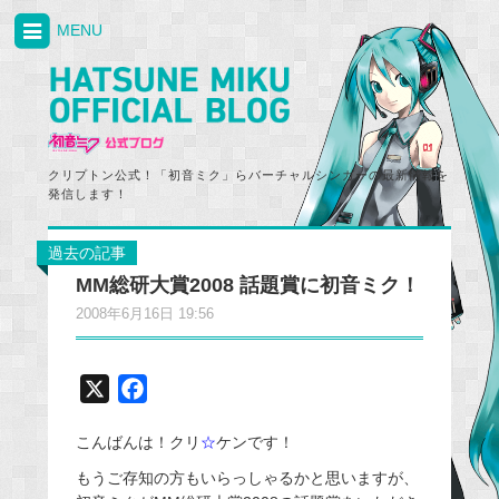
MENU
クリプトン公式！「初音ミク」らバーチャルシンガーの最新情報を
発信します！
過去の記事
MM総研大賞2008 話題賞に初音ミク！
2008年6月16日 19:56
X
F
a
こんばんは！クリ
☆
ケンです！
c
e
もうご存知の方もいらっしゃるかと思いますが、