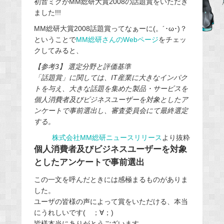
初音ミクがMM総研大賞2008の話題賞をいただき
b
ました!!!
o
o
MM総研大賞2008話題賞ってなぁーに(。´･ω･)？
ということで
MM総研さんのWebページ
をチェッ
k
クしてみると、
【参考3】 選定分野と評価基準
「話題賞」に関しては、IT産業に大きなインパク
トを与え、大きな話題を集めた製品・サービスを
個人消費者及びビジネスユーザーを対象としたア
ンケートで事前選出し、審査委員会にて最終選定
する。
株式会社MM総研ニュースリリース
より抜粋
個人消費者及びビジネスユーザーを対象
としたアンケートで事前選出
この一文を呼んだときには感極まるものがありま
した。
ユーザの皆様の声によって賞をいただける、本当
にうれしいです( ；∀；)
皆様本当にありがとうございます。