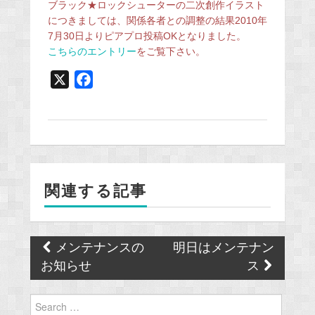
ブラック★ロックシューターの二次創作イラスト
につきましては、関係各者との調整の結果2010年
7月30日よりピアプロ投稿OKとなりました。
こちらのエントリー
をご覧下さい。
X
F
a
c
e
b
o
関連する記事
o
k
Post
メンテナンスの
明日はメンテナン
navigation
お知らせ
ス
Search
for: