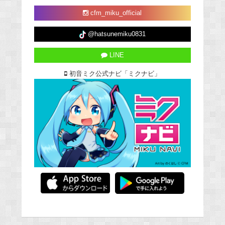
cfm_miku_official
@hatsunemiku0831
LINE
初音ミク公式ナビ「ミクナビ」