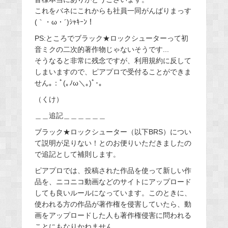
これをバネにこれからも社員一同がんばりまっす
(｀・ω・´)ｼｬｷｰﾝ！
PS:ところでブラック★ロックシューターって初
音ミクの二次的著作物じゃないそうです...
そうなると非常に残念ですが、利用規約に反して
しまいますので、ピアプロで受付ることができま
せん｡：ﾟ(｡ﾉω＼｡)ﾟ･｡
（くけ）
＿＿追記＿＿＿＿＿＿
ブラック★ロックシューター（以下BRS）につい
て説明が足りない！とのお便りいただきましたの
で追記として補則します。
ピアプロでは、投稿された作品を使って新しい作
品を、ニコニコ動画などのサイトにアップロード
しても良いルールになっています。このときに、
使われる方の作品が著作権を侵害していたら、動
画をアップロードした人も著作権侵害に問われる
ことにもなりかねません。