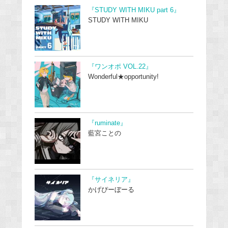
『STUDY WITH MIKU part 6』
STUDY WITH MIKU
『ワンオポ VOL.22』
Wonderful★opportunity!
『ruminate』
藍宮ことの
『サイネリア』
かげぴーぼーる