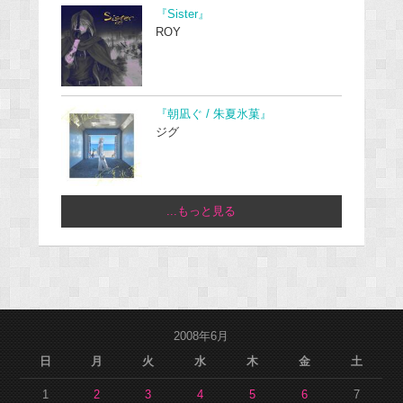
『Sister』
ROY
『朝凪ぐ / 朱夏氷菓』
ジグ
...もっと見る
2008年6月
日
月
火
水
木
金
土
1
2
3
4
5
6
7