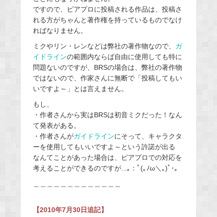
ですので、ピアプロに投稿される作品は、投稿さ
れる方がちゃんと著作権を持っているものでなけ
ればなりません。
ミクやリン・レンなどは弊社の著作物なので、
ガ
イドライン
の範囲内ならば自由に使用しても特に
問題ないのですが、BRSの場合は、弊社の著作物
ではないので、作家さんに無断で「投稿してもい
いですよ～」とは言えません。
もし、
・作者さんから実はBRSは初音ミクだった！なん
て発表がある。
・作者さんが
ガイドライン
にそって、キャラクタ
ーを使用してもいいですよ～という許諾が出る
なんてことがあった場合は、ピアプロでの対応を
考えることができるのですが...｡：ﾟ(｡ﾉω＼｡)ﾟ･｡
＿＿＿＿＿＿＿＿＿＿＿＿＿
【2010年7月30日追記】