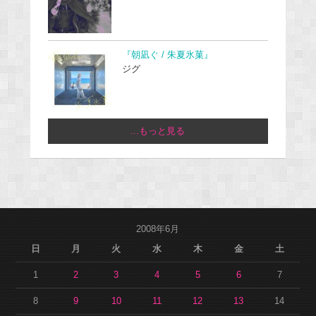
『朝凪ぐ / 朱夏氷菓』
ジグ
...もっと見る
2008年6月
日
月
火
水
木
金
土
1
2
3
4
5
6
7
8
9
10
11
12
13
14