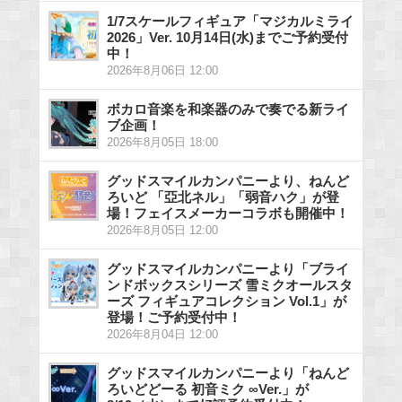
1/7スケールフィギュア「マジカルミライ
2026」Ver. 10月14日(水)までご予約受付
中！
2026年8月06日 12:00
ボカロ音楽を和楽器のみで奏でる新ライ
ブ企画！
2026年8月05日 18:00
グッドスマイルカンパニーより、ねんど
ろいど 「亞北ネル」「弱音ハク」が登
場！フェイスメーカーコラボも開催中！
2026年8月05日 12:00
グッドスマイルカンパニーより「ブライ
ンドボックスシリーズ 雪ミクオールスタ
ーズ フィギュアコレクション Vol.1」が
登場！ご予約受付中！
2026年8月04日 12:00
グッドスマイルカンパニーより「ねんど
ろいどどーる 初音ミク ∞Ver.」が