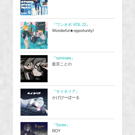
『ワンオポ VOL.22』
Wonderful★opportunity!
『ruminate』
藍宮ことの
『サイネリア』
かげぴーぼーる
『Sister』
ROY