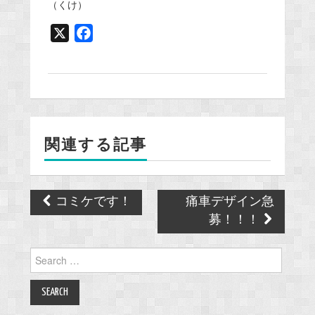
（くけ）
X
F
a
c
e
b
o
関連する記事
o
k
Post
コミケです！
痛車デザイン急
navigation
募！！！
Search
for: