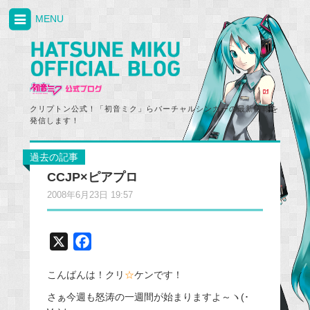
MENU
クリプトン公式！「初音ミク」らバーチャルシンガーの最新情報を
発信します！
過去の記事
CCJP×ピアプロ
2008年6月23日 19:57
X
F
a
こんばんは！クリ
☆
ケンです！
c
e
さぁ今週も怒涛の一週間が始まりますよ～ヽ(･