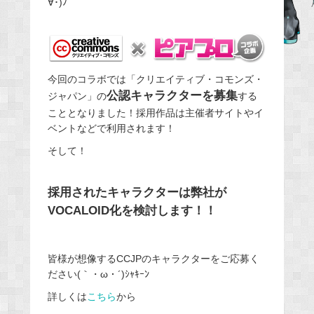
∀･)ﾉ
b
o
o
k
今回のコラボでは「クリエイティブ・コモンズ・
公認キャラクターを募集
ジャパン」の
する
こととなりました！採用作品は主催者サイトやイ
ベントなどで利用されます！
そして！
採用されたキャラクターは弊社が
VOCALOID化を検討します！！
皆様が想像するCCJPのキャラクターをご応募く
ださい(｀・ω・´)ｼｬｷｰﾝ
詳しくは
こちら
から