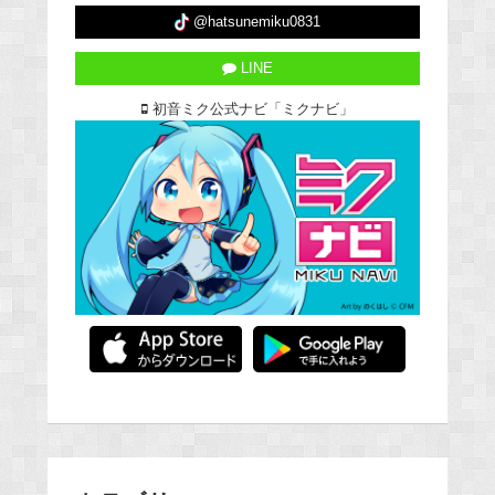
@hatsunemiku0831
LINE
初音ミク公式ナビ「ミクナビ」