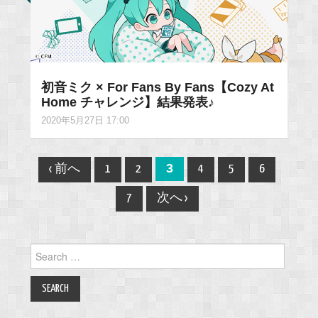
初音ミク × For Fans By Fans【Cozy At
Home チャレンジ】結果発表♪
2020年5月27日 17:00
Post
3
‹ 前へ
1
2
4
5
6
navigation
7
次へ ›
Search
for: