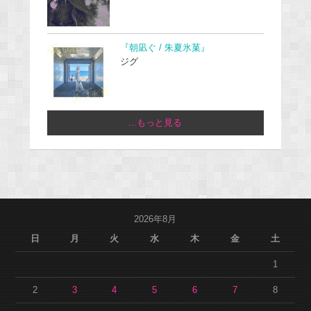
『朝凪ぐ / 朱夏氷菓』
ジグ
...もっと見る
2026年8月
日
月
火
水
木
金
土
1
2
3
4
5
6
7
8