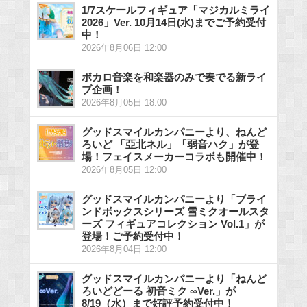
1/7スケールフィギュア「マジカルミライ
2026」Ver. 10月14日(水)までご予約受付
中！
2026年8月06日 12:00
ボカロ音楽を和楽器のみで奏でる新ライ
ブ企画！
2026年8月05日 18:00
グッドスマイルカンパニーより、ねんど
ろいど 「亞北ネル」「弱音ハク」が登
場！フェイスメーカーコラボも開催中！
2026年8月05日 12:00
グッドスマイルカンパニーより「ブライ
ンドボックスシリーズ 雪ミクオールスタ
ーズ フィギュアコレクション Vol.1」が
登場！ご予約受付中！
2026年8月04日 12:00
グッドスマイルカンパニーより「ねんど
ろいどどーる 初音ミク ∞Ver.」が
8/19（水）まで好評予約受付中！