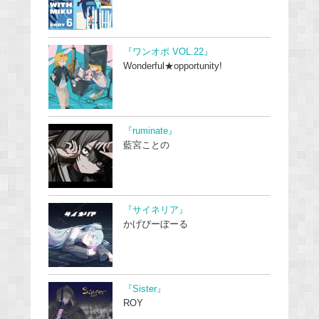
『ワンオポ VOL.22』
Wonderful★opportunity!
『ruminate』
藍宮ことの
『サイネリア』
かげぴーぼーる
『Sister』
ROY