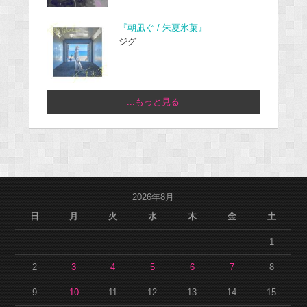
『朝凪ぐ / 朱夏氷菓』
ジグ
...もっと見る
2026年8月
日
月
火
水
木
金
土
1
2
3
4
5
6
7
8
9
10
11
12
13
14
15