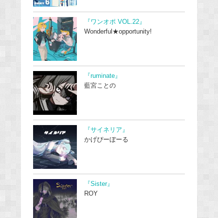
『ワンオポ VOL.22』
Wonderful★opportunity!
『ruminate』
藍宮ことの
『サイネリア』
かげぴーぼーる
『Sister』
ROY