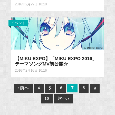
2016年2月29日 10:10
イベント
【MIKU EXPO】「MIKU EXPO 2016」
テーマソングMV初公開☆
2016年2月16日 10:16
Post
7
‹ 前へ
4
5
6
8
9
navigation
10
次へ ›