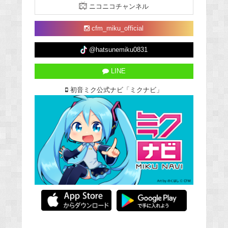
ニコニコチャンネル
cfm_miku_official
@hatsunemiku0831
LINE
初音ミク公式ナビ「ミクナビ」