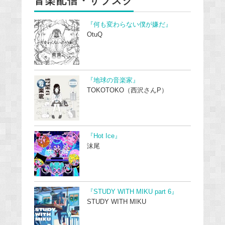
音楽配信・サブスク
『何も変わらない僕が嫌だ』
OtuQ
『地球の音楽家』
TOKOTOKO（西沢さんP）
『Hot Ice』
沫尾
『STUDY WITH MIKU part 6』
STUDY WITH MIKU