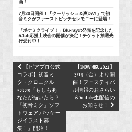
画！
7月20日開催！「クーリッシュ＆爽DAY」で初
音ミクがファーストピッチセレモニーに登場！
「ポケミクライブ！」Blu-rayの発売を記念した
5.1ch応援上映会の開催が決定！チケット抽選先
行受付中！
Post
【ピアプロ公式
【SNOW MIKU 2021】
navigation
コラボ】初音ミ
3/19（金）より開
ク・クロニクル
催！フェスティバ
×piapro『もしもあ
ル情報のおさらい
なたが描いたら？
＆YouTube生配信の
「初音ミク」ソフ
お知らせ！
トウェア パッケー
ジイラスト募
集！』開始！