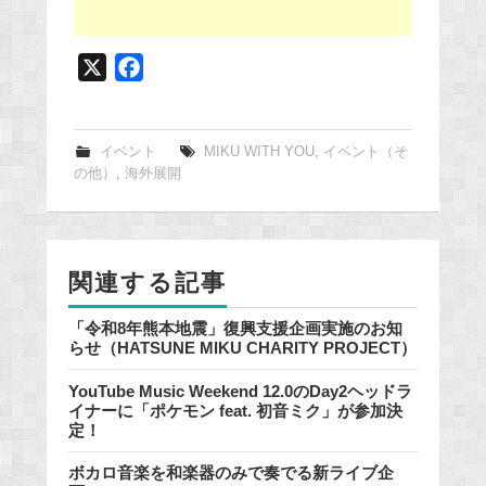
X
F
a
c
e
イベント
MIKU WITH YOU
,
イベント（そ
の他）
,
海外展開
b
o
o
k
関連する記事
「令和8年熊本地震」復興支援企画実施のお知
らせ（HATSUNE MIKU CHARITY PROJECT）
YouTube Music Weekend 12.0のDay2ヘッドラ
イナーに「ポケモン feat. 初音ミク」が参加決
定！
ボカロ音楽を和楽器のみで奏でる新ライブ企