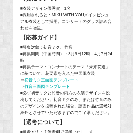
■衣装デザイン優秀賞：1名
■採用されると：MIKU WITH YOUメインビジュ
アル衣装として採用。コンサートのグッズ詰め合
わせを贈呈。
【応募ガイド】
■募集対象：初音ミク、竹音
■募集期間（中国時間）：3月9日12時～4月7日24
時
■募集テーマ：コンサートのテーマ「未来花道」
に基づいて、花要素を入れた中国風衣装
⇒
初音ミク三面図テンプレート
⇒
竹音三面図テンプレート
■必ず初音ミクと竹音の両方の衣装デザインを投
稿してください。初音ミクのみ、または竹音のみ
のデザインを投稿された場合、該当作品は選考対
象外とさせていただきますのでご了承ください。
【選考について】
■選考方法：主催者側で選考いたします。