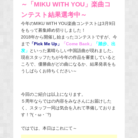
～「MIKU WITH YOU」楽曲コ
ンテスト結果選考中～
今年のMIKU WITH YOU楽曲コンテストは3月9日
をもって募集締め切りしました！
2018年から開催し始まったコンテストですが、今
まで
「Pick Me Up」
「Come Back」
「踏步、出
发」
といった素晴らしい中国語曲が現れました。
現在スタッフたちが今年の作品を審査していると
ころで、優勝曲がどの曲になるか、結果発表をも
うしばらくお待ちください～
今回のご紹介は以上になります。
５周年ならではの内容をみなさんにお届けした
く、スタッフ一同は気合を入れて準備しておりま
す！?(・ω・´?)
ではでは、本日はこれにて～