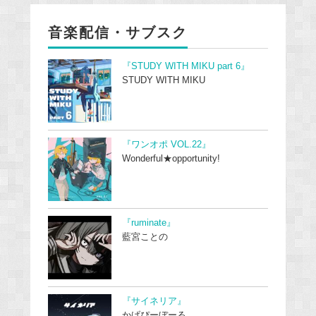
音楽配信・サブスク
『STUDY WITH MIKU part 6』
STUDY WITH MIKU
『ワンオポ VOL.22』
Wonderful★opportunity!
『ruminate』
藍宮ことの
『サイネリア』
かげぴーぼーる