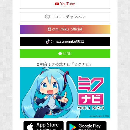
YouTube
ニコニコチャンネル
cfm_miku_official
@hatsunemiku0831
LINE
初音ミク公式ナビ「ミクナビ」