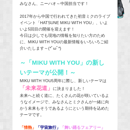
みなさん、ニーハオ～中国担当です！
c
e
2017年から中国で行われてきた初音ミクのライブ
b
イベント「HATSUNE MIKU WITH YOU」、いよ
o
いよ5回目の開催を迎えます！
o
今日は少しでも現地の情報を知りたい方のため
に、MIKU WITH YOUの最新情報をいろいろご紹
k
介いたします～(*ﾟωﾟ*)
～「MIKU WITH YOU」の新し
いテーマが公開！～
MIKU WITH YOU5周年に際し、新しいテーマは
「未来花道」
に決まりました！
未来へと続く道に、たくさんの花が咲いているよ
うなイメージで、みなさんとミクさんが一緒に向
かう未来もそうであるようにという期待を込めた
テーマです。
「情熱」
「宇宙旅行」
「舞い踊るフェアリー」