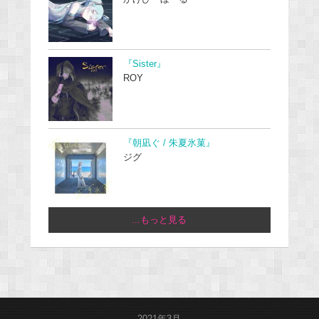
『Sister』
ROY
『朝凪ぐ / 朱夏氷菓』
ジグ
...もっと見る