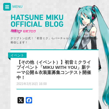
MENU
クリプトン公式！「初音ミク」らバーチャルシンガーの最新情報を
発信します！
イベント
【その他（イベント）】初音ミクライ
ブイベント「MIKU WITH YOU」新テ
ーマ公開＆衣装案募集コンテスト開催
中！
2021年3月16日 16:00
X
F
a