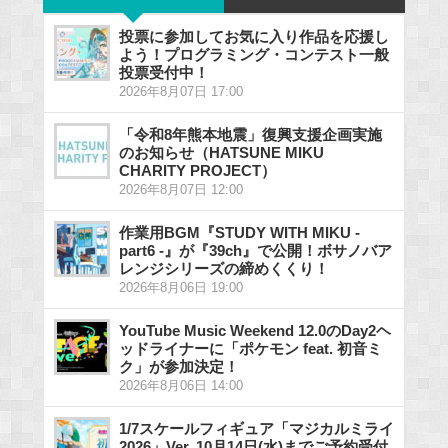
投票に参加してお気に入り作品を応援し
よう！プログラミング・コンテスト一般
投票受付中！
2026年8月07日 17:00
「令和8年熊本地震」復興支援企画実施
のお知らせ（HATSUNE MIKU
CHARITY PROJECT）
2026年8月07日 12:00
作業用BGM『STUDY WITH MIKU -
part6 -』が『39ch』で公開！ボサノバア
レンジシリーズの締めくくり！
2026年8月06日 19:00
YouTube Music Weekend 12.0のDay2ヘ
ッドライナーに「ポケモン feat. 初音ミ
ク」が参加決定！
2026年8月06日 14:00
1/7スケールフィギュア「マジカルミライ
2026」Ver. 10月14日(水)までご予約受付