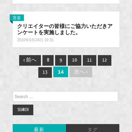
音楽
クリエイターの皆様にご協力いただきア
ンケートを実施しました。
2010年9月24日 19:31
Post
‹ 前へ
8
9
10
11
12
navigation
14
次へ ›
13
Search
for:
最新
タグ