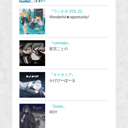
『ワンオポ VOL.22』
Wonderful★opportunity!
『ruminate』
藍宮ことの
『サイネリア』
かげぴーぼーる
『Sister』
ROY