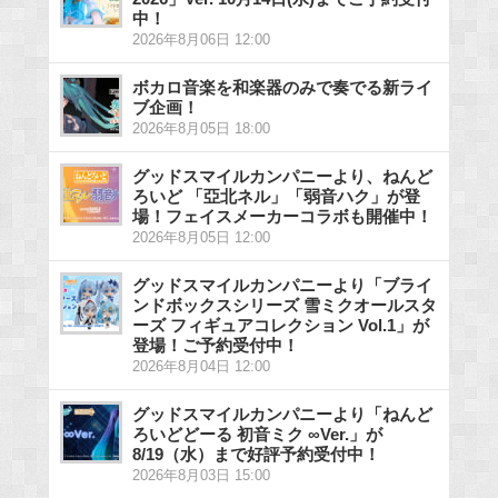
中！
2026年8月06日 12:00
ボカロ音楽を和楽器のみで奏でる新ライ
ブ企画！
2026年8月05日 18:00
グッドスマイルカンパニーより、ねんど
ろいど 「亞北ネル」「弱音ハク」が登
場！フェイスメーカーコラボも開催中！
2026年8月05日 12:00
グッドスマイルカンパニーより「ブライ
ンドボックスシリーズ 雪ミクオールスタ
ーズ フィギュアコレクション Vol.1」が
登場！ご予約受付中！
2026年8月04日 12:00
グッドスマイルカンパニーより「ねんど
ろいどどーる 初音ミク ∞Ver.」が
8/19（水）まで好評予約受付中！
2026年8月03日 15:00