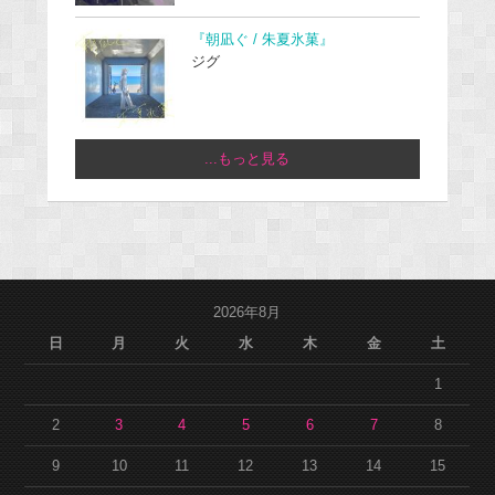
『朝凪ぐ / 朱夏氷菓』
ジグ
...もっと見る
2026年8月
日
月
火
水
木
金
土
1
2
3
4
5
6
7
8
9
10
11
12
13
14
15