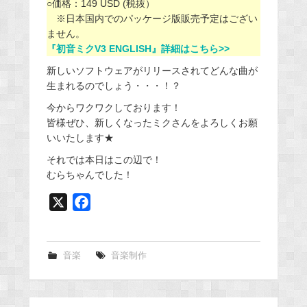
○価格：149 USD (税抜）
※日本国内でのパッケージ版販売予定はござい
ません。
『初音ミクV3 ENGLISH』詳細はこちら>>
新しいソフトウェアがリリースされてどんな曲が
生まれるのでしょう・・・！？
今からワクワクしております！
皆様ぜひ、新しくなったミクさんをよろしくお願
いいたします★
それでは本日はこの辺で！
むらちゃんでした！
X
F
a
c
e
音楽
音楽制作
b
o