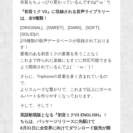
衣装もちょっぴり変わっているんですね(*´ω｀*)
『初音ミク V3』に収録される音声ライブラリー
は、全5種類！
[ORIGINAL]、[SWEET]、[DARK]、[SOFT]、
[SOLID]の
計5種類の歌声データベースが収録されておりま
す！
愛着のある初音ミクの要素を失うことなく
これまで作られた楽曲にもすぐに対応可能できる
よう開発されているんでよ(｀・ω・´)！
さらに、Triphoneの音素を多く含まれているの
で、
よりスムーズな繋がりで、これまで以上にボーカ
ルパートを作りやすくなっております。
そして、そして！
英語歌唱版となる『初音ミクV3 ENGLISH』！
ちらは、パッケージリリースに先駆けて
8月31日に全世界に向けてダウンロード販売が開