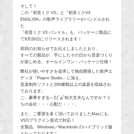
そして！
この『初音ミク V3』と『初音ミクV3
ENGLISH』の歌声ライブラリーがバンドルされ
た
『初音ミク V3 バンドル』も、パッケージ製品に
て9月26日にリリースされます！
前回のお知らせでお伝えしましたとおり、
すべての製品が、手にしたその日から音楽づくり
が楽しめる、オールインワン・パッケージ仕様！
弊社が使いやすさを追求して独自開発した歌声エ
ディタ「Piapro Studio」に加え、
音楽制作ソフトと200種類以上の楽器を収録され
ております。
ご、豪華すぎる～Σ(ﾟдﾟlll)大丈夫なんですか？う
ちの会社・・・心配だ・・・。
また、ご要望を多く頂いておりましたMacにも、
VSTiプラグイン形式で対応！
全製品、Windows／Macintosh のハイブリッド版
となっております！