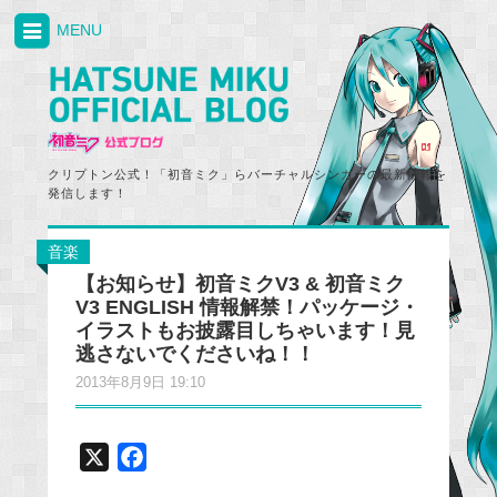
MENU
クリプトン公式！「初音ミク」らバーチャルシンガーの最新情報を
発信します！
音楽
【お知らせ】初音ミクV3 & 初音ミク
V3 ENGLISH 情報解禁！パッケージ・
イラストもお披露目しちゃいます！見
逃さないでくださいね！！
2013年8月9日 19:10
X
F
a