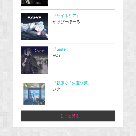
『サイネリア』
かげぴーぼーる
『Sister』
ROY
『朝凪ぐ / 朱夏氷菓』
ジグ
...もっと見る