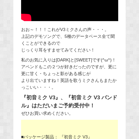
おお～！！！これがV3ミクさんの声・・・。
上記のデモソングで、5種のデータベース全て聞
くことができるので
じっくり耳をすませてみてください！
私のお気に入りは[DARK]と[SWEET]です(^ω^)！
アペンドもこの２つが好きだったのですが、更に
更に甘く・ちょっと影がある感じが
より出ていますね！英語を歌うミクさんもまたか
っこいい・・・。
『初音ミク V3』、『初音ミク V3 バンド
ル』はただいまご予約受付中！
ぜひお買い求めください。
■パッケージ製品： 『初音ミク V3』