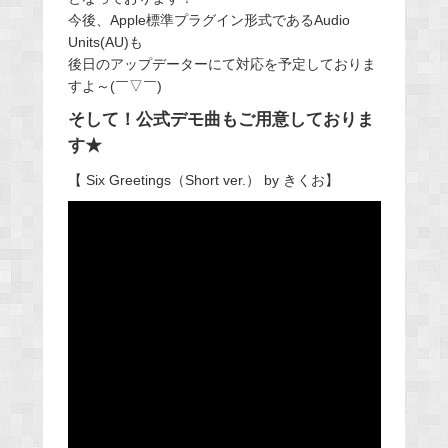
今後、Apple標準プラグイン形式であるAudio
Units(AU)も
後日のアップデーターにて対応を予定しておりま
すよ～(￣▽￣)
そして！公式デモ曲もご用意しておりま
す★
【 Six Greetings（Short ver.） by きくお】