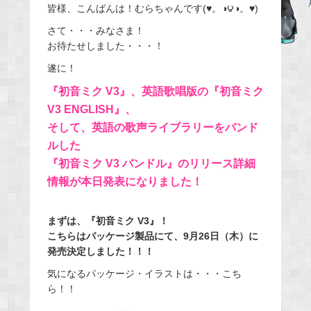
皆様、こんばんは！むらちゃんです(♥。◑౪◑。♥)
c
e
さて・・・みなさま！
お待たせしました・・・！
b
o
遂に！
o
『初音ミク V3』、英語歌唱版の『初音ミク
k
V3 ENGLISH』、
そして、英語の歌声ライブラリーをバンド
ルした
『初音ミク V3 バンドル』のリリース詳細
情報が本日発表になりました！
まずは、『初音ミク V3』！
こちらはパッケージ製品にて、9月26日（木）に
発売決定しました！！！
気になるパッケージ・イラストは・・・こち
ら！！