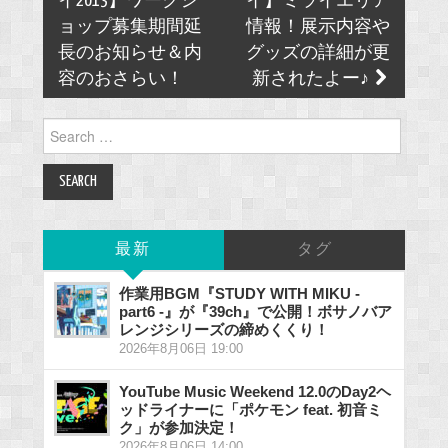
navigation
イ2013】ワークシ
イ】ミライエリア
ョップ募集期間延
情報！展示内容や
長のお知らせ＆内
グッズの詳細が更
容のおさらい！
新されたよー♪
Search
for:
最新
タグ
作業用BGM『STUDY WITH MIKU -
part6 -』が『39ch』で公開！ボサノバア
レンジシリーズの締めくくり！
2026年8月06日 19:00
YouTube Music Weekend 12.0のDay2ヘ
ッドライナーに「ポケモン feat. 初音ミ
ク」が参加決定！
2026年8月06日 14:00