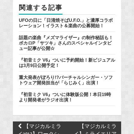
o
関連する記事
k
UFOの日に「日清焼そばU.F.O.」と濃厚コラボ
レーション！イラスト＆楽曲の公募開始！
話題の楽曲『メズマライザー』の制作秘話も！
ボカロP「サツキ」さんのスペシャルインタビ
ュー記事が公開☆
『初音ミク V6』ついに予約開始！新ビジュアル
は3月9日公開予定！
重大発表がぽろり!?バーチャルシンガー・ソフ
トウェア開発担当が「らじみく」出演！
『初音ミク V6』ついに体験版公開！本日19時
より開発者がラジオ出演！
Post
【マジカルミラ
【マジカルミラ