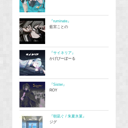
『ruminate』
藍宮ことの
『サイネリア』
かげぴーぼーる
『Sister』
ROY
『朝凪ぐ / 朱夏氷菓』
ジグ