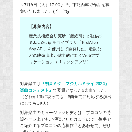
～7月9日（火）17:00まで、下記内容で作品を募
集いたしました。( *˙︶˙*)و
【募集内容】
産業技術総合研究所（産総研）が提供す
るJavaScript用ライブラリ「TextAlive
App API」を使用して開発した、歌詞な
どの映像演出が魅力的に動くWebアプ
リケーション（リリックアプリ）
対象楽曲は
『初音ミク「マジカルミライ 2024」
楽曲コンテスト』
で受賞となった6楽曲でした。
（どれか1曲に絞っても、6曲全てに対応する演出
にしてもOK★）
対象楽曲のミュージックビデオは、プロコンの特
設ページ上でもご視聴いただけますので、後半で
ご紹介するプロコンの応募作品とあわせて、ぜひ
ご覧くださいね♪