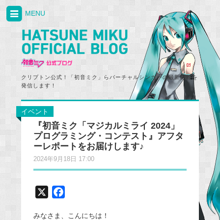
MENU
クリプトン公式！「初音ミク」らバーチャルシンガーの最新情報を
発信します！
イベント
『初音ミク「マジカルミライ 2024」
プログラミング・コンテスト』アフタ
ーレポートをお届けします♪
2024年9月18日 17:00
X
F
a
みなさま、こんにちは！
c