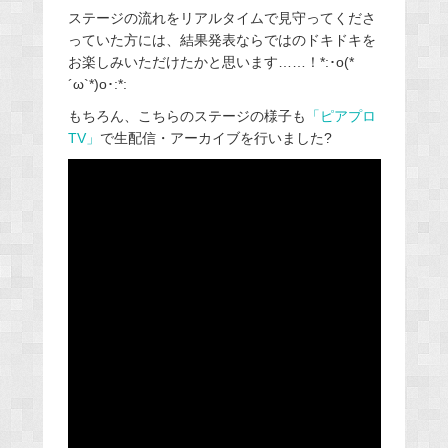
ステージの流れをリアルタイムで見守ってくださ
っていた方には、結果発表ならではのドキドキを
お楽しみいただけたかと思います……！*:･o(*
´ω`*)o･:*:
もちろん、こちらのステージの様子も
「ピアプロ
TV」
で生配信・アーカイブを行いました
?