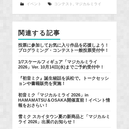
e
イベント
コンテスト
,
マジカルミライ
b
o
o
関連する記事
k
投票に参加してお気に入り作品を応援しよう！
プログラミング・コンテスト一般投票受付中！
1/7スケールフィギュア「マジカルミライ
2026」Ver. 10月14日(水)までご予約受付中！
『初音ミク』誕生秘話を浜松で。トークセッシ
ョンや書籍販売を実施！
初音ミク「マジカルミライ 2026」in
HAMAMATSU＆OSAKA開催直前！イベント情
報をおさらい！
雪ミク スカイタウン夏の新商品と「マジカルミ
ライ 2026」出展のお知らせ！