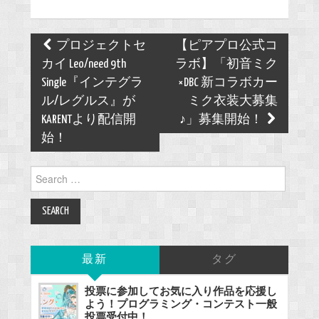
Post
プロジェクトセ
【ピアプロ公式コ
navigation
カイ Leo/need 9th
ラボ】「初音ミク
Single『インテグラ
×DBC 新コラボカー
ル/レグルス』が
ミク衣装大募集
KARENTより配信開
♪」募集開始！
始！
Search
for:
最新
タグ
投票に参加してお気に入り作品を応援し
よう！プログラミング・コンテスト一般
投票受付中！