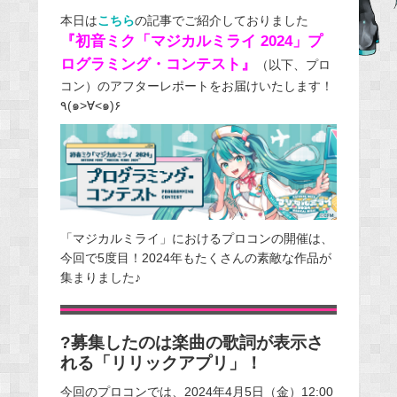
e
本日は
こちら
の記事でご紹介しておりました
『初音ミク「マジカルミライ 2024」プ
b
ログラミング・コンテスト』
o
（以下、プロ
コン）のアフターレポートをお届けいたします！
o
٩
(
๑
>
∀
<
๑
)
۶
k
「マジカルミライ」におけるプロコンの開催は、
今回で5度目！2024年もたくさんの素敵な作品が
集まりました♪
?募集したのは楽曲の歌詞が表示さ
れる「リリックアプリ」！
今回のプロコンでは、2024年4月5日（金）12:00