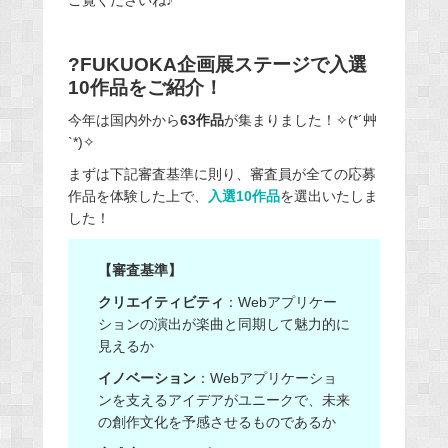
?FUKUOKA企画展ステージで入選
10作品をご紹介！
今年は国内外から
63作品
が集まりました！✧
(*´
艸
`*)
✧
まずは下記審査基準に則り、審査員が全ての応募
作品を体験した上で、
入選10作品
を選出いたしま
した！
【審査基準】
クリエイティビティ
：Webアプリケー
ションの演出が楽曲と同期して魅力的に
見えるか
イノベーション
：Webアプリケーショ
ンを支えるアイデアがユニークで、未来
の創作文化を予感させるものであるか