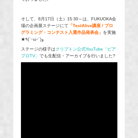
そして、8月17日（土）15:30～は、FUKUOKA会
場の企画展ステージにて
「TextAlive講座 / プロ
グラミング・コンテスト入選作品発表会」
を実施
★٩(`･ω･´)و
ステージの様子は
クリプトン公式YouTube「ピア
プロTV」
でも生配信・アーカイブを行いました?