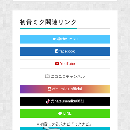
初音ミク関連リンク
@cfm_miku
facebook
YouTube
ニコニコチャンネル
cfm_miku_official
@hatsunemiku0831
LINE
初音ミク公式ナビ「ミクナビ」