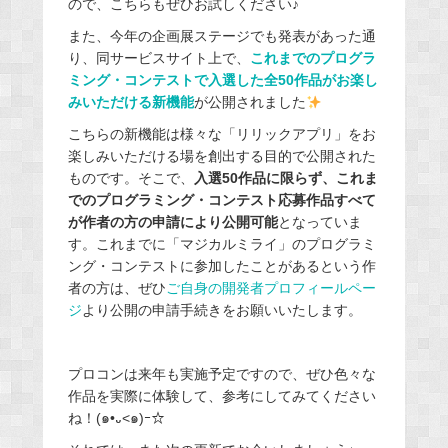
ので、こちらもぜひお試しください♪
また、今年の企画展ステージでも発表があった通
り、同サービスサイト上で、
これまでのプログラ
ミング・コンテストで入選した全50作品がお楽し
みいただける新機能
が公開されました
こちらの新機能は様々な「リリックアプリ」をお
楽しみいただける場を創出する目的で公開された
ものです。そこで、
入選50作品に限らず、これま
でのプログラミング・コンテスト応募作品すべて
が作者の方の申請により公開可能
となっていま
す。これまでに「マジカルミライ」のプログラミ
ング・コンテストに参加したことがあるという作
者の方は、ぜひ
ご自身の開発者プロフィールペー
ジ
より公開の申請手続きをお願いいたします。
プロコンは来年も実施予定ですので、ぜひ色々な
作品を実際に体験して、参考にしてみてください
ね！
(
๑
•
᎑
<
๑
)
ｰ
☆