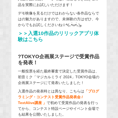
品を実際にお試しいただけます！
デモ映像を見るだけではわからない各作品ならで
はの魅力がありますので、未体験の方はぜひ、今
からでもお試しくださいね☆٩(｡•̀ω•́｡)و
＞＞入選10作品のリリックアプリ体
験はこちら
?TOKYO企画展ステージで受賞作品
を発表！
一般投票を経た最終審査で決定した受賞作品は、
初音ミク「マジカルミライ 2024」TOKYO会場の
企画展ステージにて発表いたしました！
入選作品の発表時とは異なり、こちらは
「プログ
ラミング・コンテスト受賞作品発表会 /
TextAlive講座 」
で初めて受賞作品の発表を行っ
てから、コンテスト特設ページやイベント会場で
も結果を公開いたしました。