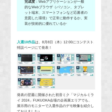
完成度
：Webアプリケーションが一般
的なWebブラウザ（パソコン、タブレ
ット端末、スマートフォンなど応募者の
意図した環境）で正常に動作するか、実
装が技術的に優れているか
入選10作品
は、8月8日（木）12:00にコンテスト
特設ページにて発表！
発表の翌週に開催された初音ミク「マジカルミラ
イ 2024」FUKUOKA会場の企画展エリアでも、
展示用のモニターで入選作品のデモ映像を紹介し
ておりました♪