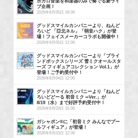
ボカロ音楽を和楽器のみで奏でる新ライ
ブ企画！
2026年8月05日 18:00
グッドスマイルカンパニーより、ねんど
ろいど 「亞北ネル」「弱音ハク」が登
場！フェイスメーカーコラボも開催中！
2026年8月05日 12:00
グッドスマイルカンパニーより「ブライ
ンドボックスシリーズ 雪ミクオールスタ
ーズ フィギュアコレクション Vol.1」が
登場！ご予約受付中！
2026年8月04日 12:00
グッドスマイルカンパニーより「ねんど
ろいどどーる 初音ミク ∞Ver.」が
8/19（水）まで好評予約受付中！
2026年8月03日 15:00
ガシャポン®に「初音ミク みんなでプー
ルフィギュア」が登場！
2026年8月03日 12:00