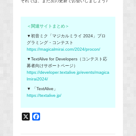
それでは、また次の更新でお会いしましょう♪
＜関連サイトまとめ＞
▼初音ミク「マジカルミライ 2024」プロ
グラミング・コンテスト
https://magicalmirai.com/2024/procon/
▼TextAlive for Developers（コンテスト応
募者向けサポートページ）
https://developer.textalive.jp/events/magica
lmirai2024/
▼ 「TextAlive」
https://textalive.jp/
X
F
a
c