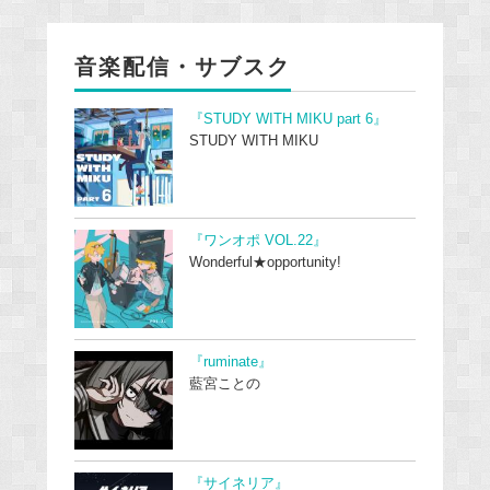
音楽配信・サブスク
『STUDY WITH MIKU part 6』
STUDY WITH MIKU
『ワンオポ VOL.22』
Wonderful★opportunity!
『ruminate』
藍宮ことの
『サイネリア』