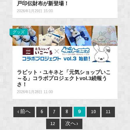
戸印伝財布が新登場！
2026年1月29日 15:00
グッズ
ラビット・ユキネと「元気ショップいこ
～る」コラボプロジェクトvol.3続報う
さ！
2026年1月28日 11:00
Post
9
‹ 前へ
6
7
8
10
11
navigation
12
次へ ›