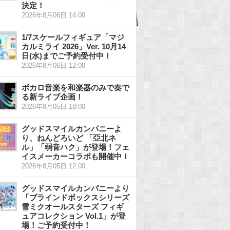
決定！
2026年8月06日 14:00
1/7スケールフィギュア「マジ
カルミライ 2026」Ver. 10月14
日(水)までご予約受付中！
2026年8月06日 12:00
ボカロ音楽を和楽器のみで奏で
る新ライブ企画！
2026年8月05日 18:00
グッドスマイルカンパニーよ
り、ねんどろいど 「亞北ネ
ル」「弱音ハク」が登場！フェ
イスメーカーコラボも開催中！
2026年8月05日 12:00
グッドスマイルカンパニーより
「ブラインドボックスシリーズ
雪ミクオールスターズ フィギ
ュアコレクション Vol.1」が登
場！ご予約受付中！