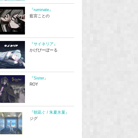
『ruminate』
藍宮ことの
『サイネリア』
かげぴーぼーる
『Sister』
ROY
『朝凪ぐ / 朱夏氷菓』
ジグ