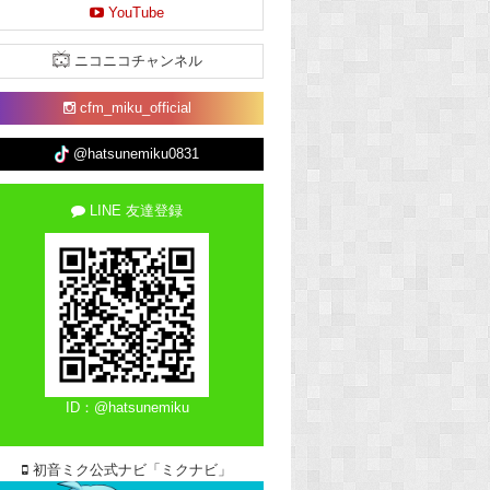
YouTube
ニコニコチャンネル
cfm_miku_official
@hatsunemiku0831
LINE 友達登録
ID：@hatsunemiku
初音ミク公式ナビ「ミクナビ」