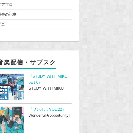
ピアプロ
過去の記事
音楽
音楽配信・サブスク
『STUDY WITH MIKU
part 6』
STUDY WITH MIKU
『ワンオポ VOL.22』
Wonderful★opportunity!