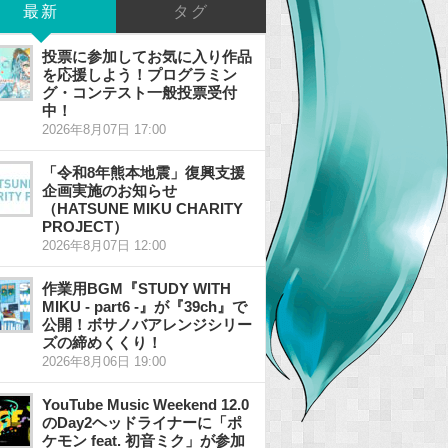
最新
タグ
投票に参加してお気に入り作品
を応援しよう！プログラミン
グ・コンテスト一般投票受付
中！
2026年8月07日 17:00
「令和8年熊本地震」復興支援
企画実施のお知らせ
（HATSUNE MIKU CHARITY
PROJECT）
2026年8月07日 12:00
作業用BGM『STUDY WITH
MIKU - part6 -』が『39ch』で
公開！ボサノバアレンジシリー
ズの締めくくり！
2026年8月06日 19:00
YouTube Music Weekend 12.0
のDay2ヘッドライナーに「ポ
ケモン feat. 初音ミク」が参加