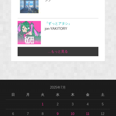
『ずっとアタシ』
jon-YAKITORY
...もっと見る
2025年7月
日
月
火
水
木
金
土
1
2
3
4
5
6
7
8
9
10
11
12