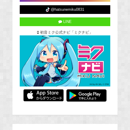
@hatsunemiku0831
LINE
初音ミク公式ナビ「ミクナビ」