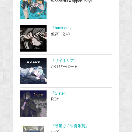
Wonderful★opportunity!
『ruminate』
藍宮ことの
『サイネリア』
かげぴーぼーる
『Sister』
ROY
『朝凪ぐ / 朱夏氷菓』
ジグ