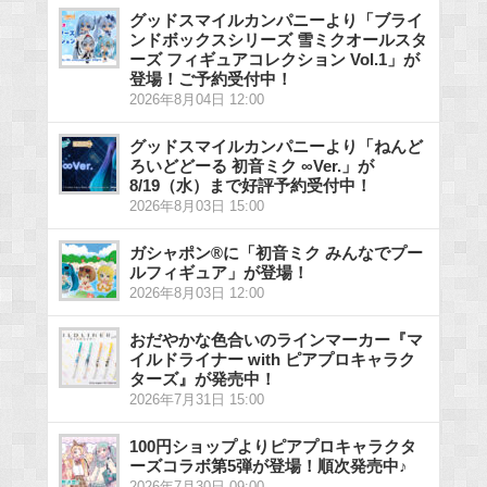
グッドスマイルカンパニーより「ブライ
ンドボックスシリーズ 雪ミクオールスタ
ーズ フィギュアコレクション Vol.1」が
登場！ご予約受付中！
2026年8月04日 12:00
グッドスマイルカンパニーより「ねんど
ろいどどーる 初音ミク ∞Ver.」が
8/19（水）まで好評予約受付中！
2026年8月03日 15:00
ガシャポン®に「初音ミク みんなでプー
ルフィギュア」が登場！
2026年8月03日 12:00
おだやかな色合いのラインマーカー『マ
イルドライナー with ピアプロキャラク
ターズ』が発売中！
2026年7月31日 15:00
100円ショップよりピアプロキャラクタ
ーズコラボ第5弾が登場！順次発売中♪
2026年7月30日 09:00