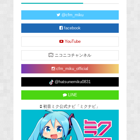
@cfm_miku
facebook
YouTube
ニコニコチャンネル
cfm_miku_official
@hatsunemiku0831
LINE
初音ミク公式ナビ「ミクナビ」