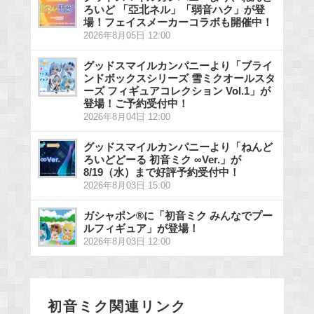
ろいど 「亞北ネル」「弱音ハク」が登
場！フェイスメーカーコラボも開催中！
2026年8月05日 12:00
グッドスマイルカンパニーより「ブライ
ンドボックスシリーズ 雪ミクオールスタ
ーズ フィギュアコレクション Vol.1」が
登場！ご予約受付中！
2026年8月04日 12:00
グッドスマイルカンパニーより「ねんど
ろいどどーる 初音ミク ∞Ver.」が
8/19（水）まで好評予約受付中！
2026年8月03日 15:00
ガシャポン®に「初音ミク みんなでプー
ルフィギュア」が登場！
2026年8月03日 12:00
初音ミク関連リンク