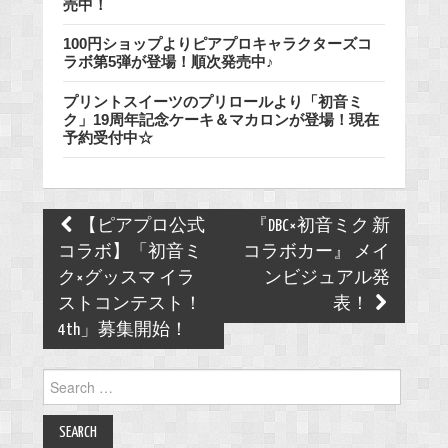
売中！
100円ショップよりピアプロキャラクターズコ
ラボ第5弾が登場！順次発売中♪
プリントスイーツのプリロールより「初音ミ
ク」19周年記念ケーキ＆マカロンが登場！現在
予約受付中☆
Post
【ピアプロ公式
『DBC×初音ミク 新
navigation
コラボ】「初音ミ
コラボカー』 メイ
ク×グッスマ イラ
ンビジュアル発
ストコンテスト！
表！
4th」募集開始！
Search
for: