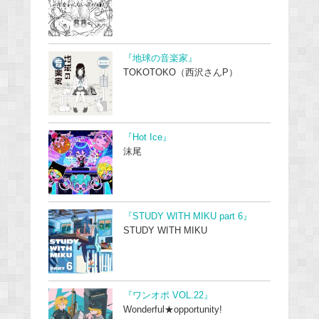
『地球の音楽家』
TOKOTOKO（西沢さんP）
『Hot Ice』
沫尾
『STUDY WITH MIKU part 6』
STUDY WITH MIKU
『ワンオポ VOL.22』
Wonderful★opportunity!