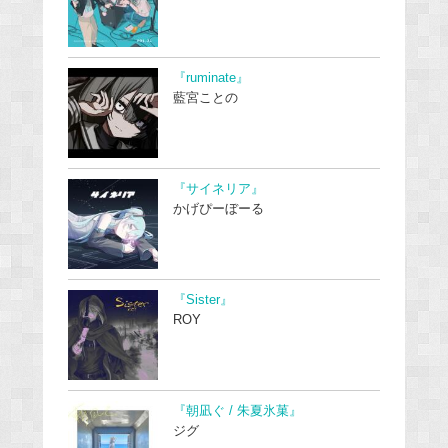
『ruminate』
藍宮ことの
『サイネリア』
かげぴーぼーる
『Sister』
ROY
『朝凪ぐ / 朱夏氷菓』
ジグ