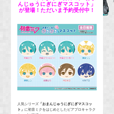
んじゅうにぎにぎマスコット」
e
が登場！ただいま予約受付中！
b
o
o
k
人気シリーズ
「おまんじゅうにぎにぎマスコッ
ト」
に初音ミクをはじめとしたピアプロキャラク