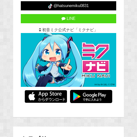
@hatsunemiku0831
LINE
初音ミク公式ナビ「ミクナビ」