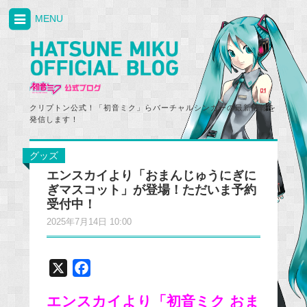
MENU
クリプトン公式！「初音ミク」らバーチャルシンガーの最新情報を
発信します！
グッズ
エンスカイより「おまんじゅうにぎに
ぎマスコット」が登場！ただいま予約
受付中！
2025年7月14日 10:00
X
F
a
エンスカイより「初音ミク おま
c