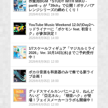
作業用BGM『STUDY WITH MIKU -
part6 -』が『39ch』で公開！ボサノバア
レンジシリーズの締めくくり！
2026年8月06日 19:00
YouTube Music Weekend 12.0のDay2ヘ
ッドライナーに「ポケモン feat. 初音ミ
ク」が参加決定！
2026年8月06日 14:00
1/7スケールフィギュア「マジカルミライ
2026」Ver. 10月14日(水)までご予約受付
中！
2026年8月06日 12:00
ボカロ音楽を和楽器のみで奏でる新ライ
ブ企画！
2026年8月05日 18:00
グッドスマイルカンパニーより、ねんど
ろいど 「亞北ネル」「弱音ハク」が登
場！フェイスメーカーコラボも開催中！
2026年8月05日 12:00