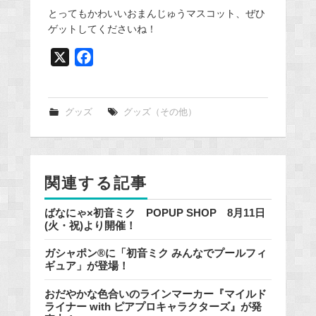
とってもかわいいおまんじゅうマスコット、ぜひ
ゲットしてくださいね！
X
F
a
c
e
グッズ
グッズ（その他）
b
o
o
関連する記事
k
ばなにゃ×初音ミク POPUP SHOP 8月11日
(火・祝)より開催！
ガシャポン®に「初音ミク みんなでプールフィ
ギュア」が登場！
おだやかな色合いのラインマーカー『マイルド
ライナー with ピアプロキャラクターズ』が発