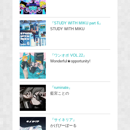
『STUDY WITH MIKU part 6』
STUDY WITH MIKU
『ワンオポ VOL.22』
Wonderful★opportunity!
『ruminate』
藍宮ことの
『サイネリア』
かげぴーぼーる