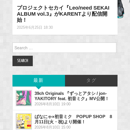
プロジェクトセカイ『Leo/need SEKAI
ALBUM vol.3』がKARENTより配信開
始！
2025年6月25日 18:30
Search
for:
最新
タグ
39ch Originals 『ずっとアタシ / jon-
YAKITORY feat. 初音ミク』MV公開！
2026年8月10日 19:00
ばなにゃ×初音ミク POPUP SHOP 8
月11日(火・祝)より開催！
2026年8月10日 15:00