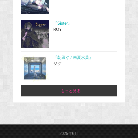
『Sister』
ROY
『朝凪ぐ / 朱夏氷菓』
ジグ
...もっと見る
2025年6月