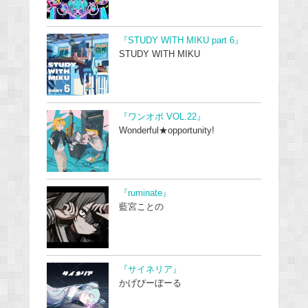
『STUDY WITH MIKU part 6』
STUDY WITH MIKU
『ワンオポ VOL.22』
Wonderful★opportunity!
『ruminate』
藍宮ことの
『サイネリア』
かげぴーぼーる