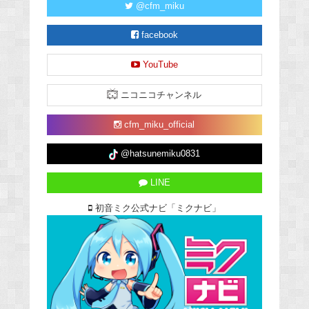
@cfm_miku
facebook
YouTube
ニコニコチャンネル
cfm_miku_official
@hatsunemiku0831
LINE
初音ミク公式ナビ「ミクナビ」