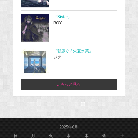
『Sister』
ROY
『朝凪ぐ / 朱夏氷菓』
ジグ
...もっと見る
2025年6月
日
月
火
水
木
金
土