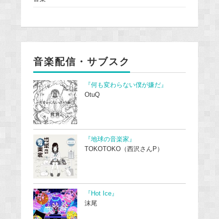
音楽配信・サブスク
『何も変わらない僕が嫌だ』
OtuQ
『地球の音楽家』
TOKOTOKO（西沢さんP）
『Hot Ice』
沫尾