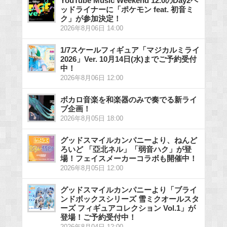
YouTube Music Weekend 12.0のDay2ヘ
ッドライナーに「ポケモン feat. 初音ミ
ク」が参加決定！
2026年8月06日 14:00
1/7スケールフィギュア「マジカルミライ
2026」Ver. 10月14日(水)までご予約受付
中！
2026年8月06日 12:00
ボカロ音楽を和楽器のみで奏でる新ライ
ブ企画！
2026年8月05日 18:00
グッドスマイルカンパニーより、ねんど
ろいど 「亞北ネル」「弱音ハク」が登
場！フェイスメーカーコラボも開催中！
2026年8月05日 12:00
グッドスマイルカンパニーより「ブライ
ンドボックスシリーズ 雪ミクオールスタ
ーズ フィギュアコレクション Vol.1」が
登場！ご予約受付中！