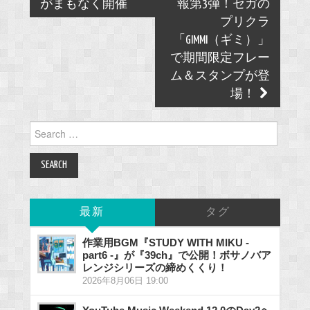
がまもなく開催
報第3弾！セガの
プリクラ
「GIMMI（ギミ）」
で期間限定フレー
ム＆スタンプが登
場！
Search
for:
最新
タグ
作業用BGM『STUDY WITH MIKU -
part6 -』が『39ch』で公開！ボサノバア
レンジシリーズの締めくくり！
2026年8月06日 19:00