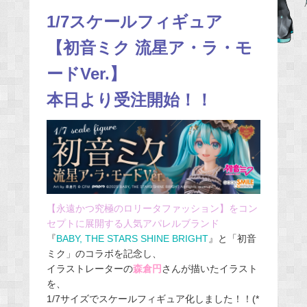
b
1/7スケールフィギュア
o
【初音ミク 流星ア・ラ・モ
o
ードVer.】
k
本日より受注開始！！
【永遠かつ究極のロリータファッション】をコン
セプトに展開する人気アパレルブランド
『
BABY, THE STARS SHINE BRIGHT
』と「初音
ミク」のコラボを記念し、
イラストレーターの
森倉円
さんが描いたイラスト
を、
1/7サイズでスケールフィギュア化しました！！(*