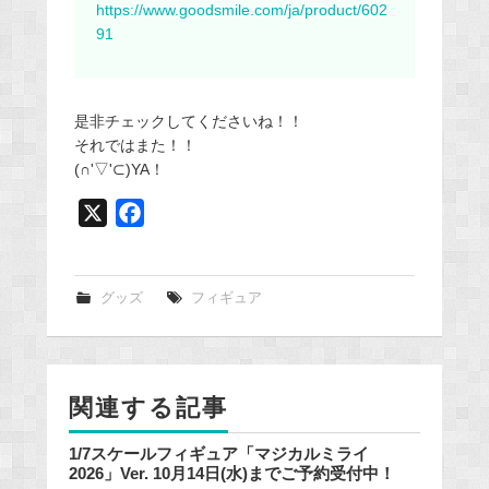
https://www.goodsmile.com/ja/product/602
91
是非チェックしてくださいね！！
それではまた！！
(∩'▽'⊂)YA！
X
F
a
c
e
グッズ
フィギュア
b
o
o
関連する記事
k
1/7スケールフィギュア「マジカルミライ
2026」Ver. 10月14日(水)までご予約受付中！