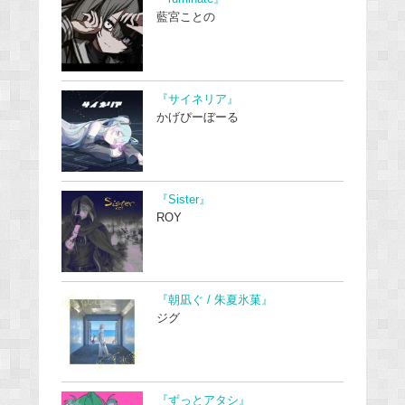
藍宮ことの
『サイネリア』
かげぴーぼーる
『Sister』
ROY
『朝凪ぐ / 朱夏氷菓』
ジグ
『ずっとアタシ』