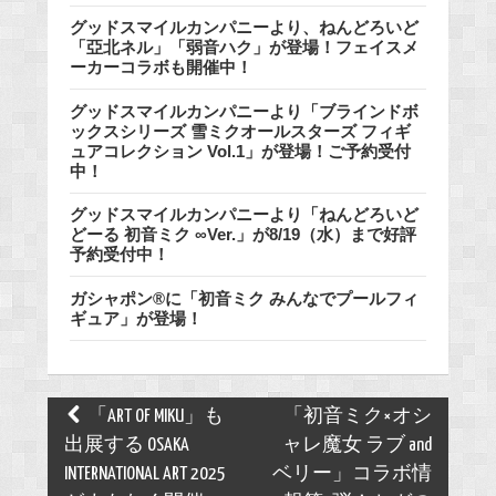
グッドスマイルカンパニーより、ねんどろいど
「亞北ネル」「弱音ハク」が登場！フェイスメ
ーカーコラボも開催中！
グッドスマイルカンパニーより「ブラインドボ
ックスシリーズ 雪ミクオールスターズ フィギ
ュアコレクション Vol.1」が登場！ご予約受付
中！
グッドスマイルカンパニーより「ねんどろいど
どーる 初音ミク ∞Ver.」が8/19（水）まで好評
予約受付中！
ガシャポン®に「初音ミク みんなでプールフィ
ギュア」が登場！
Post
「ART OF MIKU」も
「初音ミク×オシ
navigation
出展する OSAKA
ャレ魔女 ラブ and
INTERNATIONAL ART 2025
ベリー」コラボ情