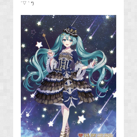
´▽｀*)