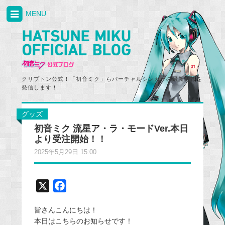
MENU
クリプトン公式！「初音ミク」らバーチャルシンガーの最新情報を
発信します！
グッズ
初音ミク 流星ア・ラ・モードVer.本日
より受注開始！！
2025年5月29日 15:00
X
F
a
皆さんこんにちは！
c
本日はこちらのお知らせです！
e