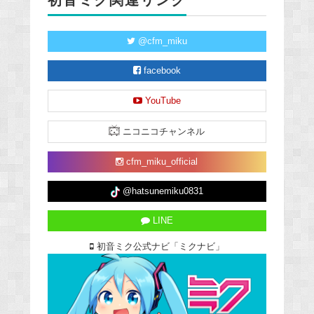
初音ミク関連リンク
@cfm_miku
facebook
YouTube
ニコニコチャンネル
cfm_miku_official
@hatsunemiku0831
LINE
初音ミク公式ナビ「ミクナビ」