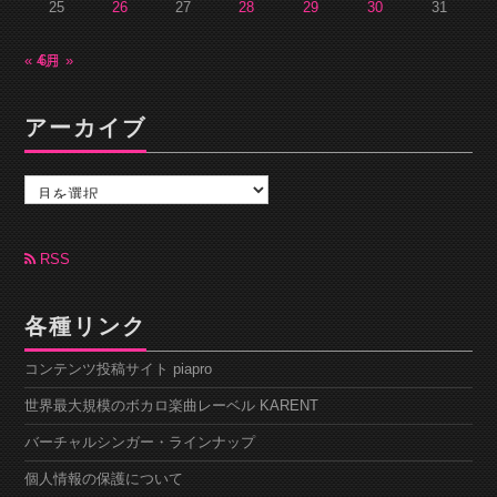
25
26
27
28
29
30
31
« 4月
6月 »
アーカイブ
ア
ー
カ
イ
ブ
RSS
各種リンク
コンテンツ投稿サイト piapro
世界最大規模のボカロ楽曲レーベル KARENT
バーチャルシンガー・ラインナップ
個人情報の保護について