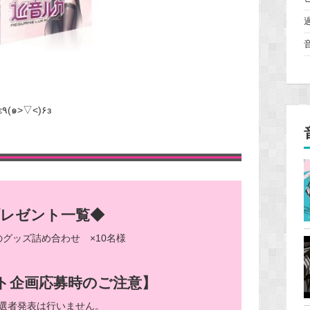
皆さまのご応募をお待ちしておりますε٩(๑>▽<)۶з
プレゼント一覧◆
のグッズ詰め合わせ ×10名様
ト企画応募時のご注意】
選者発表は行いません。