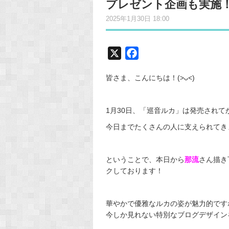
プレゼント企画も実施
2025年1月30日 18:00
X
F
a
皆さま、こんにちは！(>ᴗ<)
c
e
b
1月30日、「巡音ルカ」は発売されて
o
今日までたくさんの人に支えられてき
o
k
ということで、本日から
那流
さん描き
クしております！
華やかで優雅なルカの姿が魅力的ですね…(
今しか見れない特別なブログデザイン