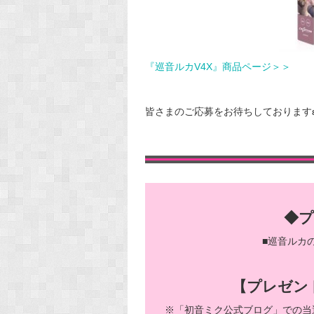
『巡音ルカV4X』商品ページ＞＞
◆
■巡音ルカ
【プレゼン
※「初音ミク公式ブログ」での当