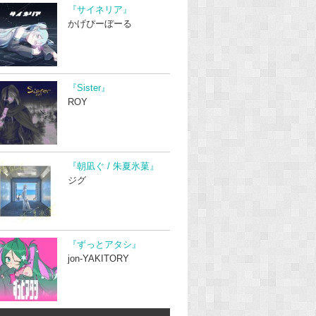
『サイネリア』
かげぴーぼーる
『Sister』
ROY
『朝凪ぐ / 朱夏氷菓』
ジグ
『ずっとアタシ』
jon-YAKITORY