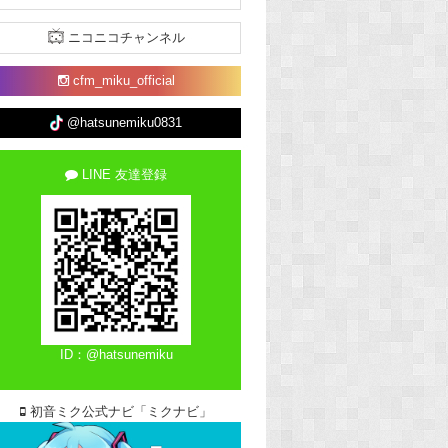
ニコニコチャンネル
cfm_miku_official
@hatsunemiku0831
LINE 友達登録
ID：@hatsunemiku
初音ミク公式ナビ「ミクナビ」