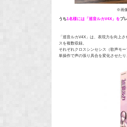
※画
うち
1名様には「巡音ルカV4X」を
プ
「巡音ルカV4X」は、表現力を向上
スを複数収録。
それぞれクロスシンセシス（歌声モー
単操作で声の張り具合を変化させたり