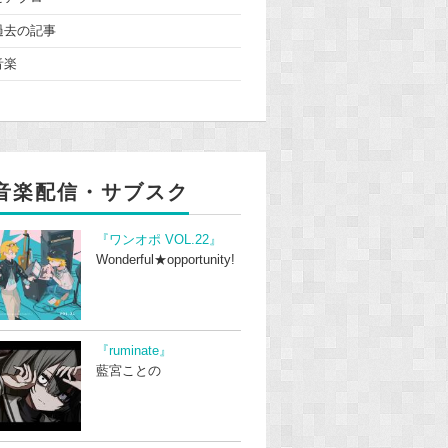
過去の記事
音楽
音楽配信・サブスク
『ワンオポ VOL.22』
Wonderful★opportunity!
『ruminate』
藍宮ことの