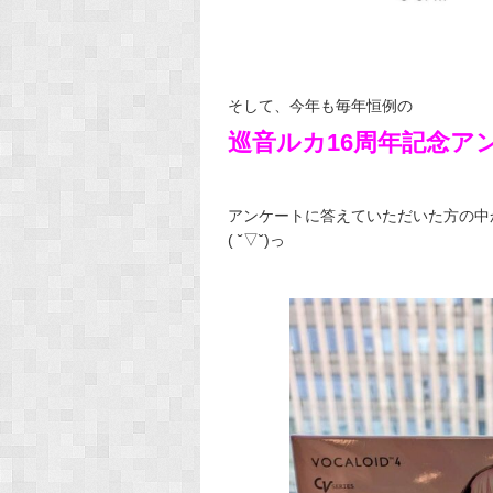
そして、今年も毎年恒例の
巡音ルカ16周年記念ア
アンケートに答えていただいた方の中
( ˘▽˘)っ