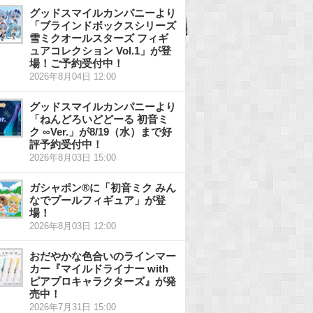
グッドスマイルカンパニーより
「ブラインドボックスシリーズ
雪ミクオールスターズ フィギ
ュアコレクション Vol.1」が登
場！ご予約受付中！
2026年8月04日 12:00
グッドスマイルカンパニーより
「ねんどろいどどーる 初音ミ
ク ∞Ver.」が8/19（水）まで好
評予約受付中！
2026年8月03日 15:00
ガシャポン®に「初音ミク みん
なでプールフィギュア」が登
場！
2026年8月03日 12:00
おだやかな色合いのラインマー
カー『マイルドライナー with
ピアプロキャラクターズ』が発
売中！
2026年7月31日 15:00