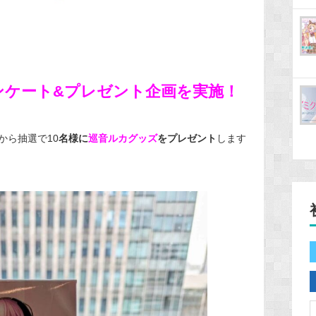
ンケート&プレゼント企画を実施！
から抽選で10
名様に
巡音ルカグッズ
をプレゼント
します