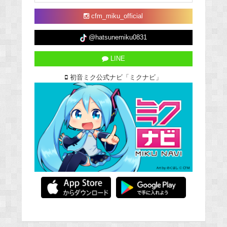
cfm_miku_official
@hatsunemiku0831
LINE
初音ミク公式ナビ「ミクナビ」