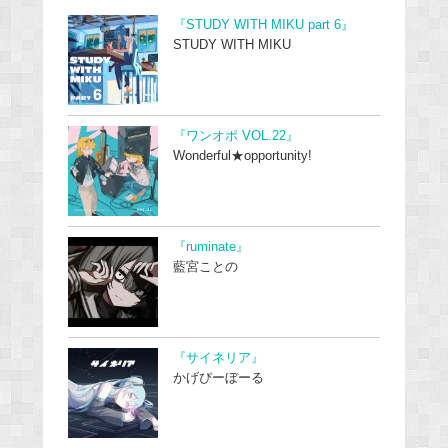
『STUDY WITH MIKU part 6』
STUDY WITH MIKU
『ワンオポ VOL.22』
Wonderful★opportunity!
『ruminate』
藍宮ことの
『サイネリア』
かげぴーぼーる