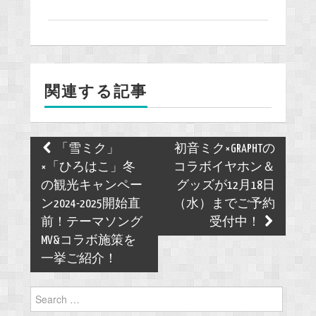
c
e
b
o
関連する記事
o
k
Post
「雪ミク」
初音ミク×GRAPHTの
navigation
×「ひろはこ」冬
コラボイヤホン＆
の観光キャンペー
グッズが12月18日
ン2024-2025開始直
（水）までご予約
前！テーマソング
受付中！
MV&コラボ施策を
一挙ご紹介！
Search
for: