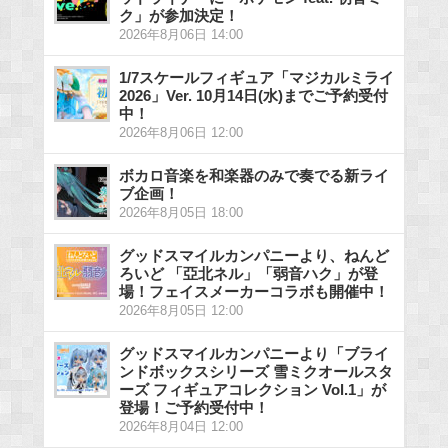
ク」が参加決定！
2026年8月06日 14:00
1/7スケールフィギュア「マジカルミライ
2026」Ver. 10月14日(水)までご予約受付
中！
2026年8月06日 12:00
ボカロ音楽を和楽器のみで奏でる新ライ
ブ企画！
2026年8月05日 18:00
グッドスマイルカンパニーより、ねんど
ろいど 「亞北ネル」「弱音ハク」が登
場！フェイスメーカーコラボも開催中！
2026年8月05日 12:00
グッドスマイルカンパニーより「ブライ
ンドボックスシリーズ 雪ミクオールスタ
ーズ フィギュアコレクション Vol.1」が
登場！ご予約受付中！
2026年8月04日 12:00