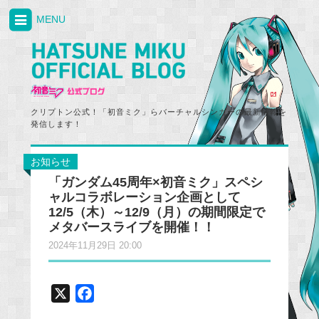
MENU
クリプトン公式！「初音ミク」らバーチャルシンガーの最新情報を
発信します！
お知らせ
「ガンダム45周年×初音ミク」スペシ
ャルコラボレーション企画として
12/5（木）～12/9（月）の期間限定で
メタバースライブを開催！！
2024年11月29日 20:00
X
F
a