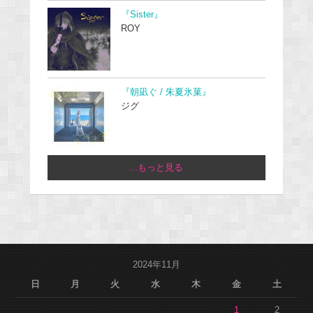
『Sister』
ROY
『朝凪ぐ / 朱夏氷菓』
ジグ
...もっと見る
2024年11月
日
月
火
水
木
金
土
1
2