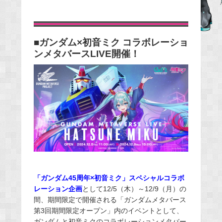
c
e
b
■ガンダム×初音ミク コラボレーショ
o
ンメタバースLIVE開催！
o
k
「ガンダム45周年×初音ミク」スペシャルコラボ
レーション企画
として12/5（木）～12/9（月）の
間、期間限定で開催される「ガンダムメタバース
第3回期間限定オープン」内のイベントとして、
ガンダムと初音ミクのコラボレーションメタバー