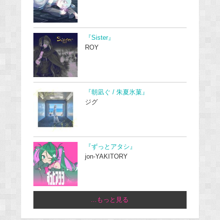
『Sister』
ROY
『朝凪ぐ / 朱夏氷菓』
ジグ
『ずっとアタシ』
jon-YAKITORY
...もっと見る