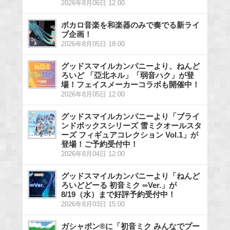
2026年8月06日 12:00
ボカロ音楽を和楽器のみで奏でる新ライ
ブ企画！
2026年8月05日 18:00
グッドスマイルカンパニーより、ねんど
ろいど 「亞北ネル」「弱音ハク」が登
場！フェイスメーカーコラボも開催中！
2026年8月05日 12:00
グッドスマイルカンパニーより「ブライ
ンドボックスシリーズ 雪ミクオールスタ
ーズ フィギュアコレクション Vol.1」が
登場！ご予約受付中！
2026年8月04日 12:00
グッドスマイルカンパニーより「ねんど
ろいどどーる 初音ミク ∞Ver.」が
8/19（水）まで好評予約受付中！
2026年8月03日 15:00
ガシャポン®に「初音ミク みんなでプー