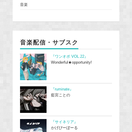
音楽
音楽配信・サブスク
『ワンオポ VOL.22』
Wonderful★opportunity!
『ruminate』
藍宮ことの
『サイネリア』
かげぴーぼーる