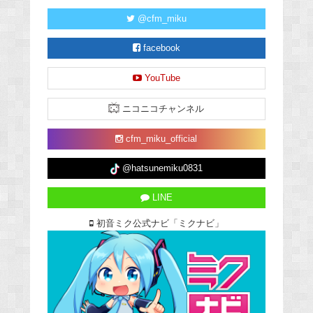
@cfm_miku
facebook
YouTube
ニコニコチャンネル
cfm_miku_official
@hatsunemiku0831
LINE
初音ミク公式ナビ「ミクナビ」