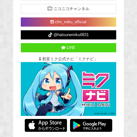
ニコニコチャンネル
cfm_miku_official
@hatsunemiku0831
LINE
初音ミク公式ナビ「ミクナビ」