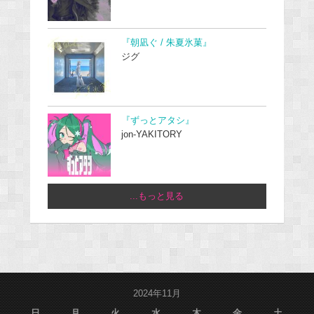
『朝凪ぐ / 朱夏氷菓』
ジグ
『ずっとアタシ』
jon-YAKITORY
...もっと見る
2024年11月
日
月
火
水
木
金
土