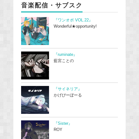
音楽配信・サブスク
『ワンオポ VOL.22』
Wonderful★opportunity!
『ruminate』
藍宮ことの
『サイネリア』
かげぴーぼーる
『Sister』
ROY