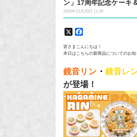
ン」17周年記念ケーキ
2024年11月20日 11:00
X
F
a
皆さまこんにちは！
c
本日はこちらの新商品についてのお知
e
b
鏡音リン
・
鏡音レ
o
o
が登場！
k