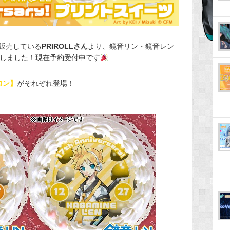
販売している
PRIROLLさん
より、鏡音リン・鏡音レン
場しました！現在予約受付中です
ロン】
がそれぞれ登場！