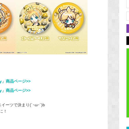
ary」商品ページ>>
ary」商品ページ>>
イーツで決まり(`･ω･´)b
に！