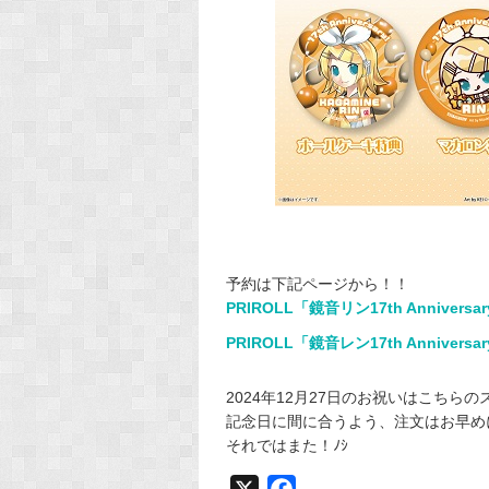
予約は下記ページから！！
PRIROLL「鏡音リン17th Annivers
PRIROLL「鏡音レン17th Annivers
2024年12月27日のお祝いはこちらのス
記念日に間に合うよう、注文はお早め
それではまた！ﾉｼ
X
F