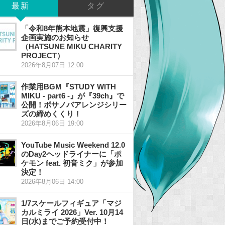
最新
タグ
「令和8年熊本地震」復興支援
企画実施のお知らせ
（HATSUNE MIKU CHARITY
PROJECT）
2026年8月07日 12:00
作業用BGM『STUDY WITH
MIKU - part6 -』が『39ch』で
公開！ボサノバアレンジシリー
ズの締めくくり！
2026年8月06日 19:00
YouTube Music Weekend 12.0
のDay2ヘッドライナーに「ポ
ケモン feat. 初音ミク」が参加
決定！
2026年8月06日 14:00
1/7スケールフィギュア「マジ
カルミライ 2026」Ver. 10月14
日(水)までご予約受付中！