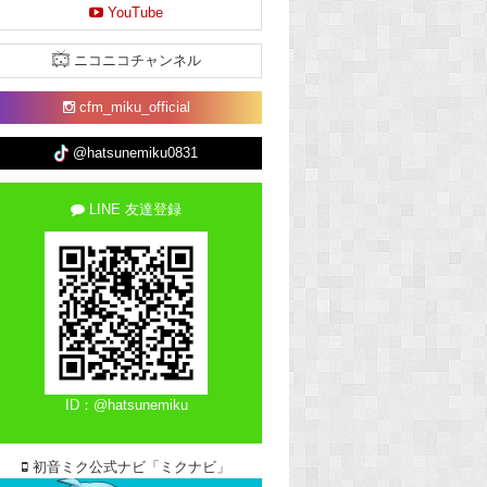
YouTube
ニコニコチャンネル
cfm_miku_official
@hatsunemiku0831
LINE 友達登録
ID：@hatsunemiku
初音ミク公式ナビ「ミクナビ」