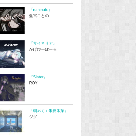
『ruminate』
藍宮ことの
『サイネリア』
かげぴーぼーる
『Sister』
ROY
『朝凪ぐ / 朱夏氷菓』
ジグ