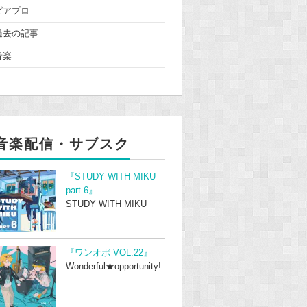
ピアプロ
過去の記事
音楽
音楽配信・サブスク
『STUDY WITH MIKU
part 6』
STUDY WITH MIKU
『ワンオポ VOL.22』
Wonderful★opportunity!