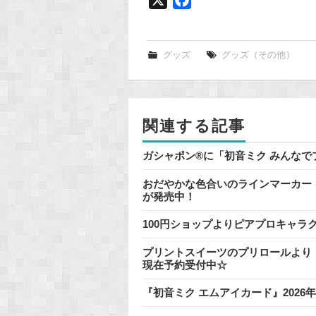
a
c
e
グッズ
グッズ（その他）
b
o
o
関連する記事
k
ガシャポン®に「初音ミク みんな
おだやかな色合いのラインマーカー『
が発売中！
100円ショップよりピアプロキャラ
プリントスイーツのプリロールより
現在予約受付中☆
『初音ミク エムアイカード』202