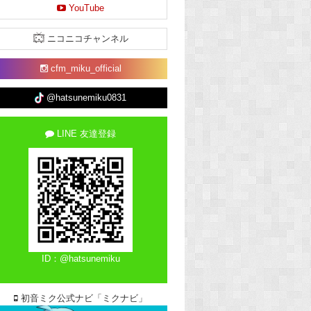
YouTube
ニコニコチャンネル
cfm_miku_official
@hatsunemiku0831
LINE 友達登録
ID：@hatsunemiku
初音ミク公式ナビ「ミクナビ」