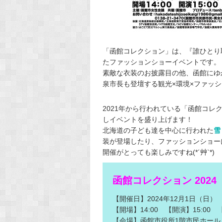
「函館コレクション」は、『誰ひとり
たファッションショーイベントです。
素敵な衣装のお披露目の他、函館にゆ
泉市長も登壇する観光×環境×ファッ
2021年から行われている「函館コレ
しイベントを盛り上げます！
北海道の子ども達を中心に行われた
雪
装が登場したり、ファッションショー
開催がとっても楽しみですね(*´艸`*)
函館コレクション 2024
【開催日】2024年12月1日（日）
【開場】14:00 【開演】15:00 【
【会場】函館市役所1階市民ホール