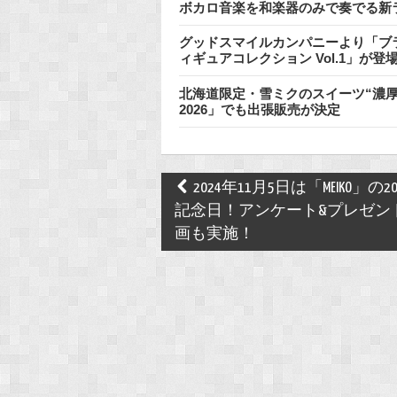
ボカロ音楽を和楽器のみで奏でる新
グッドスマイルカンパニーより「ブラ
ィギュアコレクション Vol.1」が
北海道限定・雪ミクのスイーツ“濃厚
2026」でも出張販売が決定
Post
2024年11月5日は「MEIKO」の
navigation
記念日！アンケート&プレゼン
画も実施！