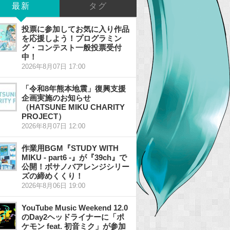
最新
タグ
投票に参加してお気に入り作品
を応援しよう！プログラミン
グ・コンテスト一般投票受付
中！
2026年8月07日 17:00
「令和8年熊本地震」復興支援
企画実施のお知らせ
（HATSUNE MIKU CHARITY
PROJECT）
2026年8月07日 12:00
作業用BGM『STUDY WITH
MIKU - part6 -』が『39ch』で
公開！ボサノバアレンジシリー
ズの締めくくり！
2026年8月06日 19:00
YouTube Music Weekend 12.0
のDay2ヘッドライナーに「ポ
ケモン feat. 初音ミク」が参加