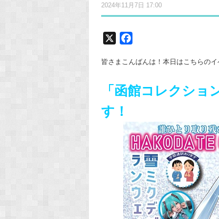
2024年11月7日 17:00
X
F
a
皆さまこんばんは！本日はこちらのイ
c
e
「函館コレクション
b
o
す！
o
k