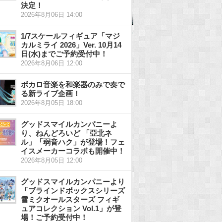
決定！
2026年8月06日 14:00
1/7スケールフィギュア「マジ
カルミライ 2026」Ver. 10月14
日(水)までご予約受付中！
2026年8月06日 12:00
ボカロ音楽を和楽器のみで奏で
る新ライブ企画！
2026年8月05日 18:00
グッドスマイルカンパニーよ
り、ねんどろいど 「亞北ネ
ル」「弱音ハク」が登場！フェ
イスメーカーコラボも開催中！
2026年8月05日 12:00
グッドスマイルカンパニーより
「ブラインドボックスシリーズ
雪ミクオールスターズ フィギ
ュアコレクション Vol.1」が登
場！ご予約受付中！