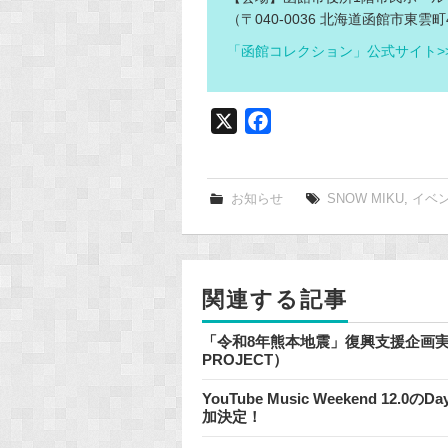
（〒040-0036 北海道函館市東雲町4
「函館コレクション」公式サイト>
X
F
a
c
e
お知らせ
SNOW MIKU
,
イベ
b
o
o
関連する記事
k
「令和8年熊本地震」復興支援企画実施のお
PROJECT）
YouTube Music Weekend 1
加決定！