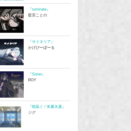
『ruminate』
藍宮ことの
『サイネリア』
かげぴーぼーる
『Sister』
ROY
『朝凪ぐ / 朱夏氷菓』
ジグ