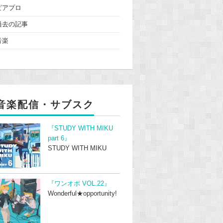
ピアプロ
過去の記事
音楽
音楽配信・サブスク
『STUDY WITH MIKU
part 6』
STUDY WITH MIKU
『ワンオポ VOL.22』
Wonderful★opportunity!