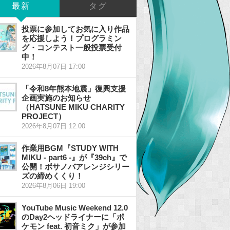
最新
タグ
投票に参加してお気に入り作品
を応援しよう！プログラミン
グ・コンテスト一般投票受付
中！
2026年8月07日 17:00
「令和8年熊本地震」復興支援
企画実施のお知らせ
（HATSUNE MIKU CHARITY
PROJECT）
2026年8月07日 12:00
作業用BGM『STUDY WITH
MIKU - part6 -』が『39ch』で
公開！ボサノバアレンジシリー
ズの締めくくり！
2026年8月06日 19:00
YouTube Music Weekend 12.0
のDay2ヘッドライナーに「ポ
ケモン feat. 初音ミク」が参加