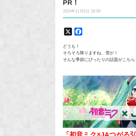
PR！
2024年11月5日 18:00
X
F
a
どうも！
c
そろそろ降りますね、雪が！
e
そんな季節にぴったりの話題がこちら
b
o
o
k
「初音ミク×JAつがる