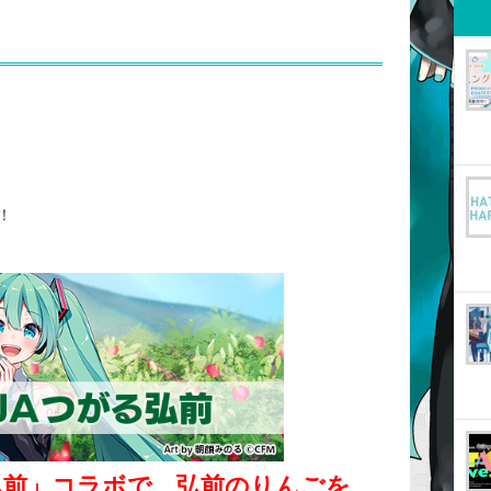
！
弘前」コラボで、弘前のりんごを