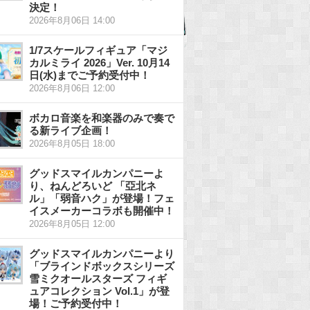
決定！
2026年8月06日 14:00
1/7スケールフィギュア「マジ
カルミライ 2026」Ver. 10月14
日(水)までご予約受付中！
2026年8月06日 12:00
ボカロ音楽を和楽器のみで奏で
る新ライブ企画！
2026年8月05日 18:00
グッドスマイルカンパニーよ
り、ねんどろいど 「亞北ネ
ル」「弱音ハク」が登場！フェ
イスメーカーコラボも開催中！
2026年8月05日 12:00
グッドスマイルカンパニーより
「ブラインドボックスシリーズ
雪ミクオールスターズ フィギ
ュアコレクション Vol.1」が登
場！ご予約受付中！