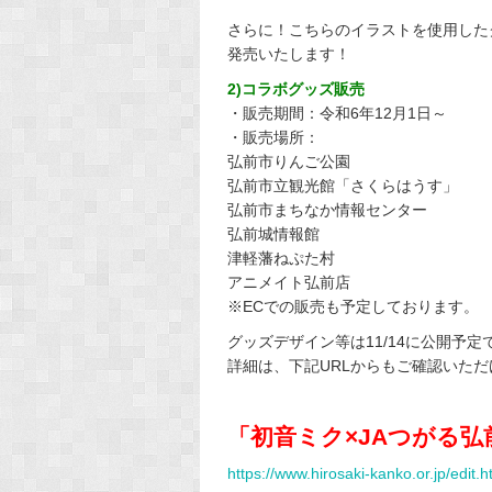
さらに！こちらのイラストを使用した
発売いたします！
2)コラボグッズ販売
・販売期間：令和6年12月1日～
・販売場所：
弘前市りんご公園
弘前市立観光館「さくらはうす」
弘前市まちなか情報センター
弘前城情報館
津軽藩ねぷた村
アニメイト弘前店
※ECでの販売も予定しております。
グッズデザイン等は11/14に公開予
詳細は、下記URLからもご確認いただ
「初音ミク×JAつがる
https://www.hirosaki-kanko.or.jp/edit.