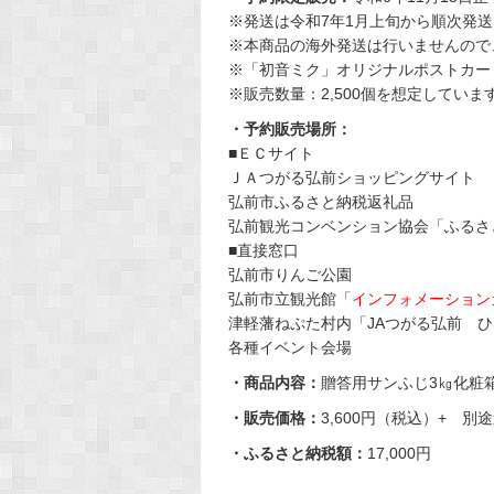
※発送は令和7年1月上旬から順次発
※本商品の海外発送は行いませんので
※「初音ミク」オリジナルポストカー
※販売数量：2,500個を想定してい
・予約販売場所：
■ＥＣサイト
ＪＡつがる弘前ショッピングサイト
弘前市ふるさと納税返礼品
弘前観光コンベンション協会「ふるさ
■直接窓口
弘前市りんご公園
弘前市立観光館
「
インフォメーション
津軽藩ねぷた村内「JAつがる弘前 
各種イベント会場
・商品内容：
贈答用サンふじ3㎏化粧箱
・販売価格：
3,600円（税込）+ 
・ふるさと納税額：
17,000円