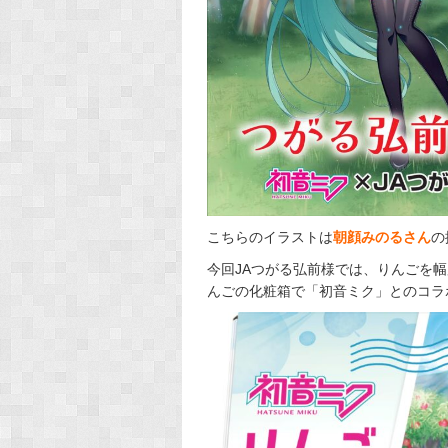
こちらのイラストは
朝顔みのるさん
の
今回JAつがる弘前様では、りんごを
んごの化粧箱で「初音ミク」とのコラ