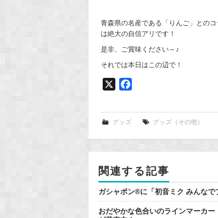
青森県の名産である「りんご」とのコ
は絶大の自信アリです！
是非、ご賞味ください～♪
それでは本日はこの辺で！
X
F
a
c
e
グッズ
グッズ（その他）
b
o
o
関連する記事
k
ガシャポン®に「初音ミク みんな
おだやかな色合いのラインマーカー『