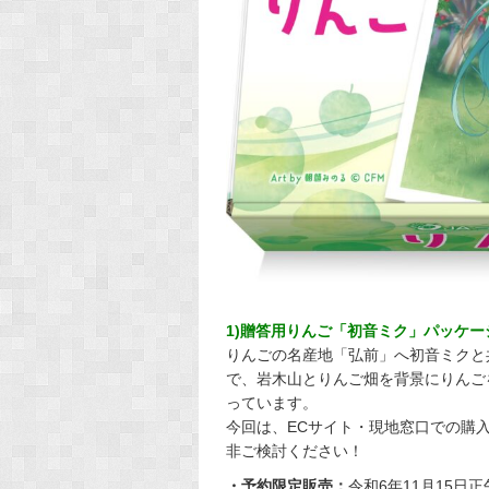
1)贈答用りんご「初音ミク」パッケー
りんごの名産地「弘前」へ初音ミクと
で、岩木山とりんご畑を背景にりんご
っています。
今回は、ECサイト・現地窓口での購
非ご検討ください！
・予約限定販売：
令和6年11月15日