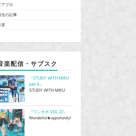
ピアプロ
過去の記事
音楽
音楽配信・サブスク
『STUDY WITH MIKU
part 6』
STUDY WITH MIKU
『ワンオポ VOL.22』
Wonderful★opportunity!