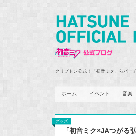
クリプトン公式！「初音ミク」らバー
ホーム
イベント
音楽
グッズ
「初音ミク×JAつがる