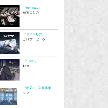
『ruminate』
藍宮ことの
『サイネリア』
かげぴーぼーる
『Sister』
ROY
『朝凪ぐ / 朱夏氷菓』
ジグ