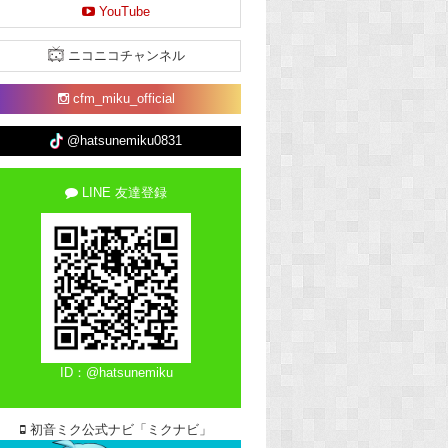
YouTube
ニコニコチャンネル
cfm_miku_official
@hatsunemiku0831
LINE 友達登録
ID：@hatsunemiku
初音ミク公式ナビ「ミクナビ」