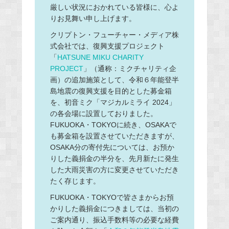
厳しい状況におかれている皆様に、心よ
りお見舞い申し上げます。
クリプトン・フューチャー・メディア株
式会社では、復興支援プロジェクト
「
HATSUNE MIKU CHARITY
PROJECT
」（通称：ミクチャリティ企
画）の追加施策として、令和６年能登半
島地震の復興支援を目的とした募金箱
を、初音ミク「マジカルミライ 2024」
の各会場に設置しておりました。
FUKUOKA・TOKYOに続き、OSAKAで
も募金箱を設置させていただきますが、
OSAKA分の寄付先については、お預か
りした義捐金の半分を、先月新たに発生
した大雨災害の方に変更させていただき
たく存じます。
FUKUOKA・TOKYOで皆さまからお預
かりした義捐金につきましては、当初の
ご案内通り、振込手数料等の必要な経費