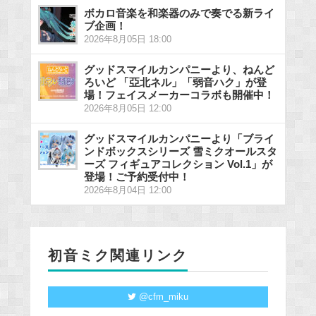
ボカロ音楽を和楽器のみで奏でる新ライ
ブ企画！
2026年8月05日 18:00
グッドスマイルカンパニーより、ねんど
ろいど 「亞北ネル」「弱音ハク」が登
場！フェイスメーカーコラボも開催中！
2026年8月05日 12:00
グッドスマイルカンパニーより「ブライ
ンドボックスシリーズ 雪ミクオールスタ
ーズ フィギュアコレクション Vol.1」が
登場！ご予約受付中！
2026年8月04日 12:00
初音ミク関連リンク
@cfm_miku