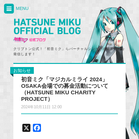
MENU
クリプトン公式！「初音ミク」らバーチャルシンガーの最新情報を
発信します！
お知らせ
初音ミク「マジカルミライ 2024」
OSAKA会場での募金活動について
（HATSUNE MIKU CHARITY
PROJECT）
2024年10月11日 12:00
X
F
a