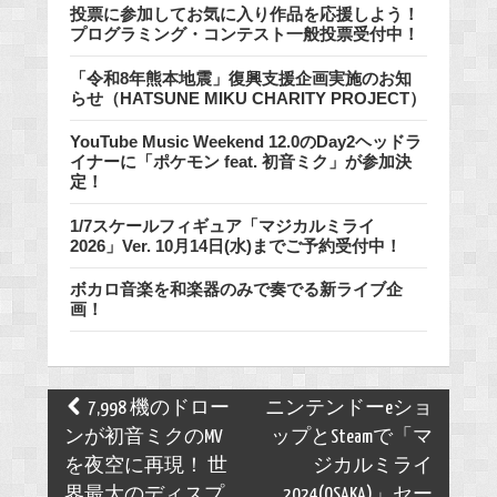
投票に参加してお気に入り作品を応援しよう！
プログラミング・コンテスト一般投票受付中！
「令和8年熊本地震」復興支援企画実施のお知
らせ（HATSUNE MIKU CHARITY PROJECT）
YouTube Music Weekend 12.0のDay2ヘッドラ
イナーに「ポケモン feat. 初音ミク」が参加決
定！
1/7スケールフィギュア「マジカルミライ
2026」Ver. 10月14日(水)までご予約受付中！
ボカロ音楽を和楽器のみで奏でる新ライブ企
画！
Post
7,998 機のドロー
ニンテンドーeショ
navigation
ンが初音ミクのMV
ップとSteamで「マ
を夜空に再現！ 世
ジカルミライ
界最大のディスプ
2024(OSAKA)」セー