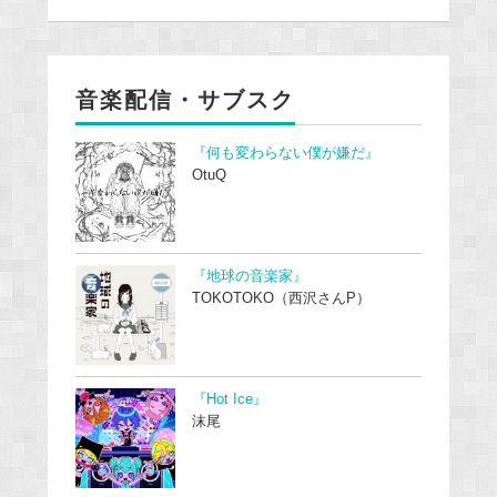
音楽配信・サブスク
『何も変わらない僕が嫌だ』
OtuQ
『地球の音楽家』
TOKOTOKO（西沢さんP）
『Hot Ice』
沫尾