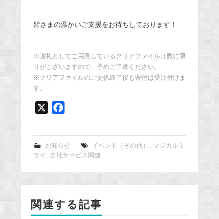
皆さまの温かいご支援をお待ちしております！
※謝礼としてご用意しているクリアファイルは数に限
りがございますので、予めご了承ください。
※クリアファイルのご提供終了後も寄付は受け付けま
す。
X
F
a
c
e
お知らせ
イベント（その他）
,
マジカルミ
ライ
,
自社サービス関連
b
o
o
k
関連する記事