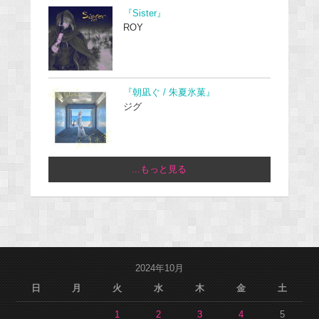
『Sister』
ROY
『朝凪ぐ / 朱夏氷菓』
ジグ
...もっと見る
2024年10月
日
月
火
水
木
金
土
1
2
3
4
5