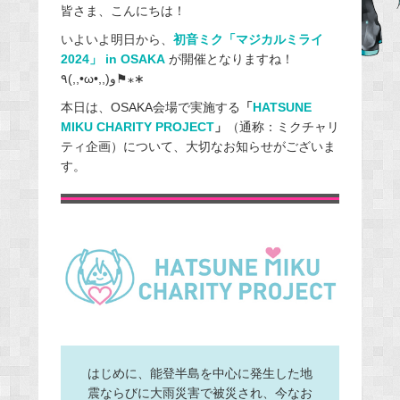
皆さま、こんにちは！
c
e
いよいよ明日から、
初音ミク「マジカルミライ
2024」 in OSAKA
が開催となりますね！
b
٩(,,•ω•,,)و⚑⁎∗
o
o
本日は、OSAKA会場で実施する
「
HATSUNE
MIKU CHARITY PROJECT
」
（通称：ミクチャリ
k
ティ企画）について、大切なお知らせがございま
す。
はじめに、能登半島を中心に発生した地
震ならびに大雨災害で被災され、今なお