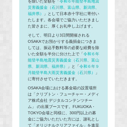
を除いた全額を「
令和６年能登半島地震
災害義援金（石川県、富山県、新潟県、
福井県）
」として日本赤十字社に寄付い
たします。各会場でご協力いただきまし
た皆さまに、厚くお礼申し上げます。
そして、明日より3日間開催される
OSAKAでお預かりする義捐金につきま
しては、振込手数料等の必要な経費を除
いた全額を半分に分けた上で「
令和６年
能登半島地震災害義援金（石川県、富山
県、新潟県、福井県）
」と「
令和６年９
月能登半島大雨災害義援金（石川県）
」
に寄付させていただきます。
OSAKA会場における募金箱の設置場所
は「クリプトン・フューチャー・メディ
ア株式会社 デジタルコンテンツチー
ム」 の出展ブースです。FUKUOKA・
TOKYO会場と同様に、300円以上の募
金にご協力いただいた方には、謝礼とし
て「オリジナルクリアファイル」を進呈