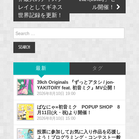
レイとしてギネス
ル開催！
世界記録を更新！
Search
for:
最新
タグ
39ch Originals 『ずっとアタシ / jon-
YAKITORY feat. 初音ミク』MV公開！
2026年8月10日 19:00
ばなにゃ×初音ミク POPUP SHOP 8
月11日(火・祝)より開催！
2026年8月10日 15:00
投票に参加してお気に入り作品を応援し
よう！プログラミング・コンテスト一般