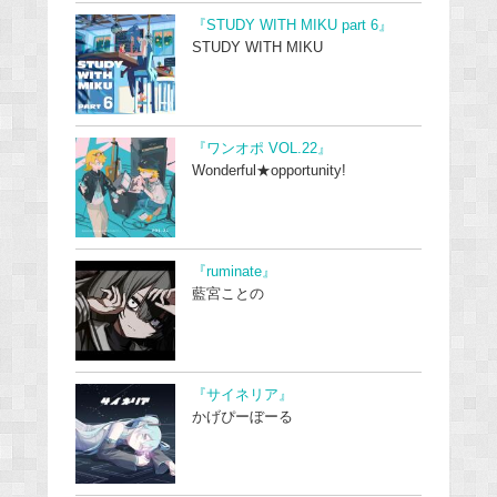
『STUDY WITH MIKU part 6』
STUDY WITH MIKU
『ワンオポ VOL.22』
Wonderful★opportunity!
『ruminate』
藍宮ことの
『サイネリア』
かげぴーぼーる