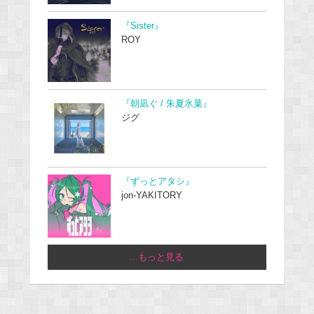
『Sister』
ROY
『朝凪ぐ / 朱夏氷菓』
ジグ
『ずっとアタシ』
jon-YAKITORY
...もっと見る