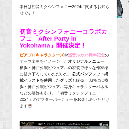
e
本日は初音ミクシンフォニー2024に関するお知ら
せです！
b
o
o
初音ミクシンフォニーコラボカ
k
フェ「After Party in
Yokohama」開催決定！
ピアプロキャラクターズ
や
巡音ルカ15周年記念
の
テーマ楽曲をイメージした
オリジナルメニュー
、
横浜・神戸公演ビジュアルの衣装で様々な作家様
に描き下ろしていただいた、
公式パンフレット掲
載イラストを使用したグッズ
も販売！店内には横
浜・神戸公演ビジュアル等身キャラクターパネル
などの装飾もあり、「初音ミクシンフォニー
2024」のアフターパーティーをお楽しみいただけ
ます