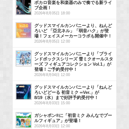
ボカロ音楽を和楽器のみで奏でる新ライ
ブ企画！
2026年8月05日 18:00
グッドスマイルカンパニーより、ねんど
ろいど 「亞北ネル」「弱音ハク」が登
場！フェイスメーカーコラボも開催中！
2026年8月05日 12:00
グッドスマイルカンパニーより「ブライ
ンドボックスシリーズ 雪ミクオールスタ
ーズ フィギュアコレクション Vol.1」が
登場！ご予約受付中！
2026年8月04日 12:00
グッドスマイルカンパニーより「ねんど
ろいどどーる 初音ミク ∞Ver.」が
8/19（水）まで好評予約受付中！
2026年8月03日 15:00
ガシャポン®に「初音ミク みんなでプー
ルフィギュア」が登場！
2026年8月03日 12:00