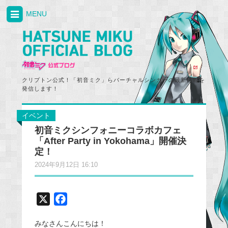
MENU
クリプトン公式！「初音ミク」らバーチャルシンガーの最新情報を
発信します！
イベント
初音ミクシンフォニーコラボカフェ
「After Party in Yokohama」開催決
定！
2024年9月12日 16:10
X
F
a
みなさんこんにちは！
c