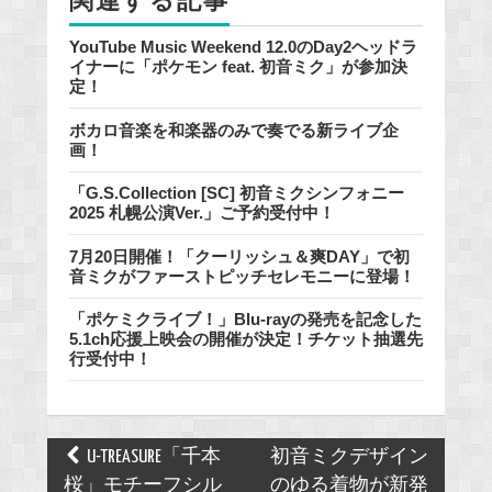
関連する記事
YouTube Music Weekend 12.0のDay2ヘッドラ
イナーに「ポケモン feat. 初音ミク」が参加決
定！
ボカロ音楽を和楽器のみで奏でる新ライブ企
画！
「G.S.Collection [SC] 初音ミクシンフォニー
2025 札幌公演Ver.」ご予約受付中！
7月20日開催！「クーリッシュ＆爽DAY」で初
音ミクがファーストピッチセレモニーに登場！
「ポケミクライブ！」Blu-rayの発売を記念した
5.1ch応援上映会の開催が決定！チケット抽選先
行受付中！
Post
U-TREASURE「千本
初音ミクデザイン
navigation
桜」モチーフシル
のゆる着物が新発