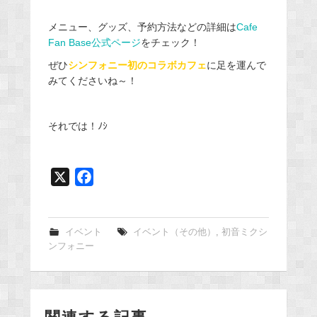
メニュー、グッズ、予約方法などの詳細は
Cafe
Fan Base公式ページ
をチェック！
ぜひ
シンフォニー初のコラボカフェ
に足を運んで
みてくださいね～！
それでは！ﾉｼ
X
F
a
c
e
イベント
イベント（その他）
,
初音ミクシ
ンフォニー
b
o
o
k