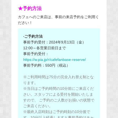
★予約方法
カフェへのご来店は、事前の来店予約をご利用く
ださい！
‧ご予約方法
事前予約受付：2024年9月13日（金）
12:00～各営業日前日まで
事前予約受付：
https://w.pia.jp/r/cafefanbase-reserve/
事前予約料：550円（税込）
※ご利用時間は75分の完全入れ替え制とな
ります。
※当日はご予約時間の10分前にご来店くだ
さい。スタッフによる受付を開始いたしま
すので、 ご予約のご人数
がお揃いの状態で
ご来店ください。
※最終入店時刻はご予約時刻の10分後で
す。10分以上経過しますと事前予約はキャ