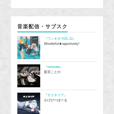
音楽配信・サブスク
『ワンオポ VOL.22』
Wonderful★opportunity!
『ruminate』
藍宮ことの
『サイネリア』
かげぴーぼーる