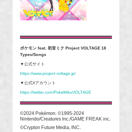
ポケモン feat. 初音ミク Project VOLTAGE 18
Types/Songs
▼公式サイト
https://www.project-voltage.jp/
▼公式Xアカウント
https://twitter.com/PokeMikuVOLTAGE
©2024 Pokémon. ©1995-2024
Nintendo/Creatures Inc./GAME FREAK inc.
©Crypton Future Media, INC.