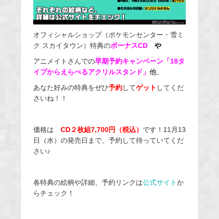
オフィシャルショップ（ポケモンセンター・雪ミ
ク スカイタウン）特典の
ボーナスCD
や
アニメイトさんでの
早期予約キャンペーン「18タ
イプからえらべるアクリルスタンド」
他、
あなた好みの特典をぜひ
予約
して
ゲット
してくだ
さいね！！
価格は
CD２枚組7,700円（税込）
です！11月13
日（水）の発売日まで、予約して待っていてくだ
さい♪
各特典の絵柄や詳細、予約リンクは
公式サイト
か
らチェック！