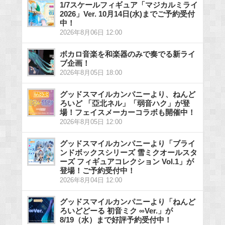
1/7スケールフィギュア「マジカルミライ
2026」Ver. 10月14日(水)までご予約受付
中！
2026年8月06日 12:00
ボカロ音楽を和楽器のみで奏でる新ライ
ブ企画！
2026年8月05日 18:00
グッドスマイルカンパニーより、ねんど
ろいど 「亞北ネル」「弱音ハク」が登
場！フェイスメーカーコラボも開催中！
2026年8月05日 12:00
グッドスマイルカンパニーより「ブライ
ンドボックスシリーズ 雪ミクオールスタ
ーズ フィギュアコレクション Vol.1」が
登場！ご予約受付中！
2026年8月04日 12:00
グッドスマイルカンパニーより「ねんど
ろいどどーる 初音ミク ∞Ver.」が
8/19（水）まで好評予約受付中！