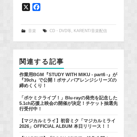
X
F
a
c
e
音楽
CD・DVD等
,
KARENT/音楽配信
b
o
o
関連する記事
k
作業用BGM『STUDY WITH MIKU - part6 -』が
『39ch』で公開！ボサノバアレンジシリーズの
締めくくり！
「ポケミクライブ！」Blu-rayの発売を記念した
5.1ch応援上映会の開催が決定！チケット抽選先
行受付中！
【マジカルミライ】初音ミク「マジカルミライ
2026」OFFICIAL ALBUM 本日リリース！！