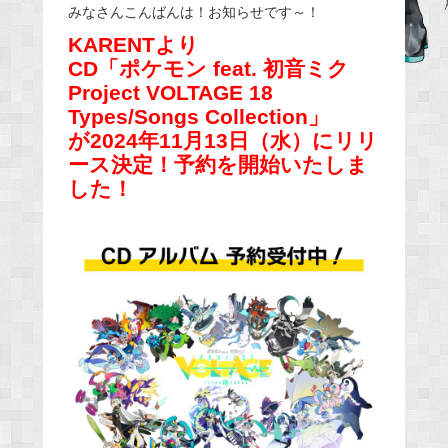
みなさんこんばんは！お知らせです～！
c
KARENTより
e
CD「ポケモン feat. 初音ミク
b
Project VOLTAGE 18
o
Types/Songs Collection」
o
が2024年11月13日（水）にリリ
k
ース決定！予約を開始いたしま
した！