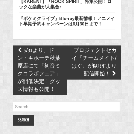
【KARENT】「ROCK SPIRIT」特集公開！ロ
ックな楽曲が大集合♪
『ポケミクライブ』Blu-ray最新情報！アニメイ
ト早期予約キャンペーンは6月30日まで！
Post
5/31より、ド
プロジェクトセカ
navigation
ン・キホーテ秋葉
イ『チームメイト/
原店にて「初音ミ
はぐ』がKARENTより
クコラボフェア」
配信開始！
が開催決定！グッ
ズ情報も公開！
Search
for: