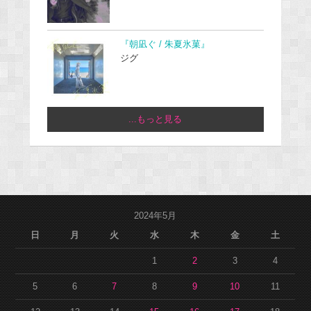
『朝凪ぐ / 朱夏氷菓』
ジグ
...もっと見る
2024年5月
日
月
火
水
木
金
土
1
2
3
4
5
6
7
8
9
10
11