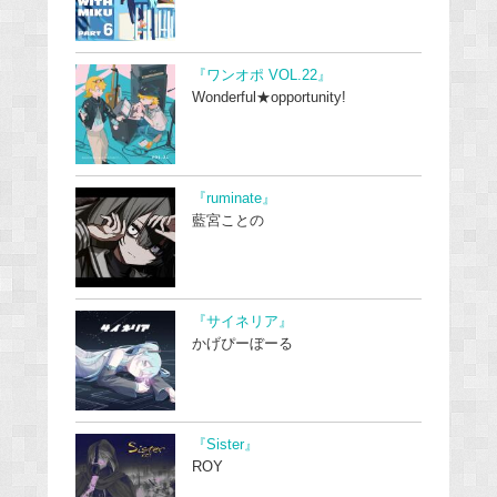
『ワンオポ VOL.22』
Wonderful★opportunity!
『ruminate』
藍宮ことの
『サイネリア』
かげぴーぼーる
『Sister』
ROY