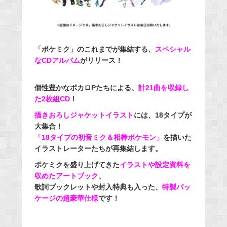
「ポケミク」のこれまでが集結する、
スペシャル
なCDアルバム
がリリース！
個性豊かなボカロPたちによる、
計21曲を収録し
た2枚組CD
！
描きおろしジャケットイラスト
には、18タイプが
大集合！
「18タイプの初音ミク＆相棒ポケモン」
を描いた
イラストレーターたちが再集結します。
ポケミクを盛り上げてきた
イラストや設定資料を
収めたアートブック
、
歌詞ブックレットや封入特典も入った、
特製パッ
ケージの超豪華仕様
です！