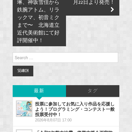
琳、神坂雪佳から
月22日より発売！
鉄腕アトム、リラ
ックマ、初音ミク
まで〜 北海道立
近代美術館にて好
評開催中！
Search
for:
最新
タグ
投票に参加してお気に入り作品を応援し
よう！プログラミング・コンテスト一般
投票受付中！
2026年8月07日 17:00