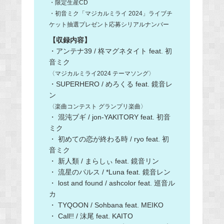
・限定生産CD
・初音ミク「マジカルミライ 2024」ライブチ
ケット抽選プレゼント応募シリアルナンバー
【収録内容】
・アンテナ39 / 柊マグネタイト feat. 初
音ミク
〈マジカルミライ2024 テーマソング〉
・SUPERHERO / めろくる feat. 鏡音レ
ン
〈楽曲コンテスト グランプリ楽曲〉
・ 混沌ブギ / jon-YAKITORY feat. 初音
ミク
・ 初めての恋が終わる時 / ryo feat. 初
音ミク
・ 新人類 / まらしぃ feat. 鏡音リン
・ 流星のパルス / *Luna feat. 鏡音レン
・ lost and found / ashcolor feat. 巡音ル
カ
・ TYQOON / Sohbana feat. MEIKO
・ Call!! / 沫尾 feat. KAITO