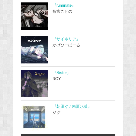
『ruminate』
藍宮ことの
『サイネリア』
かげぴーぼーる
『Sister』
ROY
『朝凪ぐ / 朱夏氷菓』
ジグ