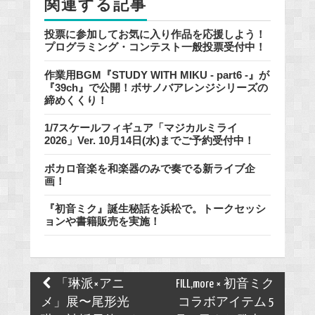
関連する記事
投票に参加してお気に入り作品を応援しよう！
プログラミング・コンテスト一般投票受付中！
作業用BGM『STUDY WITH MIKU - part6 -』が
『39ch』で公開！ボサノバアレンジシリーズの
締めくくり！
1/7スケールフィギュア「マジカルミライ
2026」Ver. 10月14日(水)までご予約受付中！
ボカロ音楽を和楽器のみで奏でる新ライブ企
画！
『初音ミク』誕生秘話を浜松で。トークセッシ
ョンや書籍販売を実施！
Post
「琳派×アニ
FILL,more × 初音ミク
navigation
メ」展〜尾形光
コラボアイテム 5