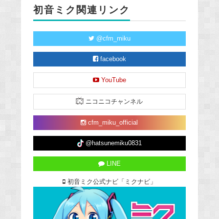
初音ミク関連リンク
@cfm_miku
facebook
YouTube
ニコニコチャンネル
cfm_miku_official
@hatsunemiku0831
LINE
初音ミク公式ナビ「ミクナビ」