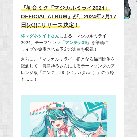
e
『初音ミク「マジカルミライ2024」
b
OFFICIAL ALBUM』が、2024年7月17
o
日(水)にリリース決定！
o
柊マグネタイトさん
による「マジカルミライ
k
2024」テーマソング「
アンテナ39
」を筆頭に、
ライブで披露される予定の楽曲を収録！
さらに、「マジカルミライ」初となる福岡開催を
記念して、真島ゆろさんによるテーマソングのア
レンジ版『アンテナ39（バリカタver.）』の収録
も……！