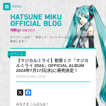
MENU
クリプトン公式！「初音ミク」らバーチャルシンガーの最新情報を
発信します！
イベント
【マジカルミライ】初音ミク「マジカ
ルミライ 2024」OFFICIAL ALBUM
2024年7月17日(水)に発売決定！
2024年5月20日 18:00
X
F
a
みなさまこんばんは！
c