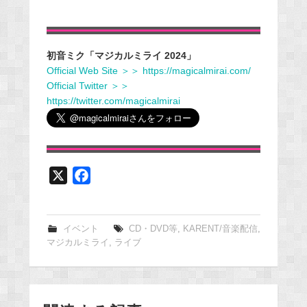
初音ミク「マジカルミライ 2024」
Official Web Site ＞＞ https://magicalmirai.com/
Official Twitter ＞＞
https://twitter.com/magicalmirai
X
F
a
c
e
イベント
CD・DVD等
,
KARENT/音楽配信
,
マジカルミライ
,
ライブ
b
o
o
k