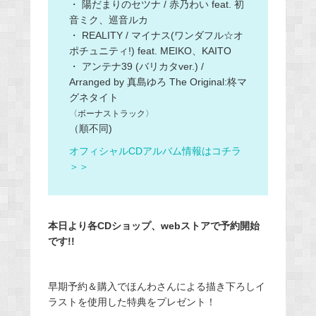
・ 陽だまりのセツナ / 赤乃わい feat. 初
音ミク、巡音ルカ
・ REALITY / マイナス(ワンダフル☆オ
ポチュニティ!) feat. MEIKO、KAITO
・ アンテナ39 (バリカタver.) /
Arranged by 真島ゆろ The Original:柊マ
グネタイト
〈ボーナストラック〉
（順不同)
オフィシャルCDアルバム情報はコチラ
＞＞
本日より各CDショップ、webストアで予約開始
です!!
早期予約＆購入でほんわさん
による描き下ろしイ
ラストを使用した特典をプレゼント！