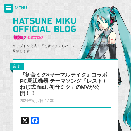
MENU
クリプトン公式！「初音ミク」らバーチャルシンガーの最新情報を
発信します！
音楽
『初音ミク×サーマルテイク』コラボ
PC周辺機器 テーマソング「レスト /
ねじ式 feat. 初音ミク」のMVが公
開！！
2024年5月7日 17:30
X
F
a