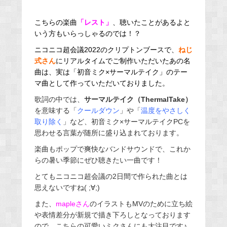
こちら
の楽曲
「レスト」
、聴いたことがあるよと
いう方もいらっしゃるのでは！？
ニコニコ超会議2022のクリプトンブースで、
ねじ
式さん
にリアルタイムでご制作いただいたあの名
曲は、実は「初音ミク×サーマルテイク」のテー
マ曲として作っていただいておりました。
歌詞の中では、
サーマルテイク（ThermalTake）
を意味する「
クールダウン
」や「
温度をやさしく
取り除く
」など、初音ミク×サーマルテイクPCを
思わせる言葉が随所に盛り込まれております。
楽曲もポップで爽快なバンドサウンドで、これか
らの暑い季節にぜひ聴きたい一曲です！
とてもニコニコ超会議の2日間で作られた曲とは
思えないですね( ;∀;)
また、
mapleさん
のイラストもMVのために立ち絵
や表情差分が新規で描き下ろしとなっております
ので、こちらの可愛いミクさんにも大注目です♪