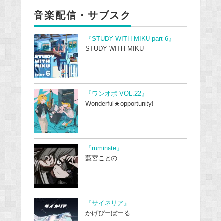
音楽配信・サブスク
『STUDY WITH MIKU part 6』
STUDY WITH MIKU
『ワンオポ VOL.22』
Wonderful★opportunity!
『ruminate』
藍宮ことの
『サイネリア』
かげぴーぼーる