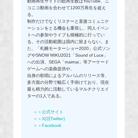
動画再生サイトの総再生数はYouTube、ニ
コニコ動画を合わせて1200万再生を超え
る。
制作だけでなくリスナーと直接コミュニケ
ーションをとる機会も重視し、同人イベン
トへの参加やライブも積極的に行ってい
る。その活動範囲は国内に留まらない。ま
た、「札幌モーターショー2020」公式ソン
グやSNOW MIKU2021「Sound of Luce」
への出演、SEGA「maimai」等アーケード
ゲームへの楽曲提供や、
自身の歌唱によるアルバムのリリース等、
多方面の分野で幅広く手掛けており、現在
最も精力的に活動しているマルチクリエイ
ターの1人である。
＞＞公式サイト
＞＞X(旧Twitter)
＞＞Facebook