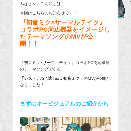
みなさん、こんにちは！
c
e
今回はこちらのお知らせです！
b
『初音ミク×サーマルテイク』
o
コラボPC周辺機器をイメージし
o
たテーマソングのMVが公
開！！
k
『初音ミク×サーマルテイク』コラボPC周辺機器
のテーマソングである
「レスト / ねじ式 feat. 初音ミク」
のMVが公開と
なりました！
まずはキービジュアルのご紹介から
♪