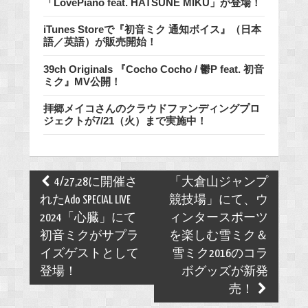
「LovePiano feat. HATSUNE MIKU」が登場！
iTunes Storeで『初音ミク 通知ボイス』（日本
語／英語）が販売開始！
39ch Originals 『Cocho Cocho / 鬱P feat. 初音
ミク』MV公開！
拝郷メイコさんのクラウドファンディングプロ
ジェクトが7/21（火）まで実施中！
Post
4/27,28に開催さ
「大倉山ジャンプ
navigation
れたAdo SPECIAL LIVE
競技場」にて、ウ
2024「心臓」にて
ィンタースポーツ
初音ミクがサプラ
を楽しむ雪ミク＆
イズゲストとして
雪ミク2016のコラ
登場！
ボグッズが新発
売！