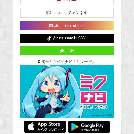
ニコニコチャンネル
cfm_miku_official
@hatsunemiku0831
LINE
初音ミク公式ナビ「ミクナビ」