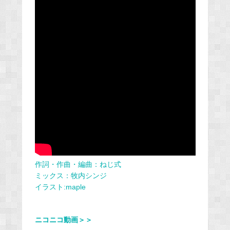
作詞・作曲・編曲：
ねじ
式
ミックス：牧内シンジ
イラスト:maple
ニコニコ動画＞＞