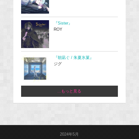
『Sister』
ROY
『朝凪ぐ / 朱夏氷菓』
ジグ
...もっと見る
2024年5月