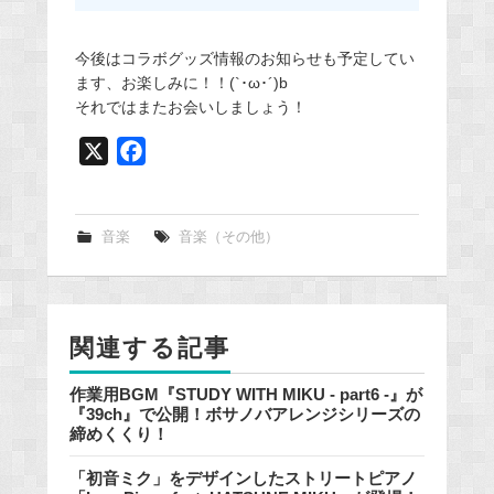
今後はコラボグッズ情報のお知らせも予定してい
ます、お楽しみに！！(`･ω･´)b
それではまたお会いしましょう！
X
F
a
c
e
音楽
音楽（その他）
b
o
o
関連する記事
k
作業用BGM『STUDY WITH MIKU - part6 -』が
『39ch』で公開！ボサノバアレンジシリーズの
締めくくり！
「初音ミク」をデザインしたストリートピアノ