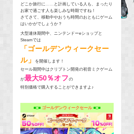
どこか旅行に……と計画している人も、まったり
e
お家で過ごす人も楽しみな時期ですね！
b
さてさて、移動中やおうち時間のおともにゲーム
o
はいかがでしょうか？
o
大型連休期間中、ニンテンドーeショップと
k
Steamでは
「ゴールデンウィークセー
ル」
を開催します！
セール期間中はクリプトン開発の初音ミクゲーム
最大50％オフ
が
の
特別価格で購入することができますよ♪
■□■
ゴールデンウィークセール
■□■