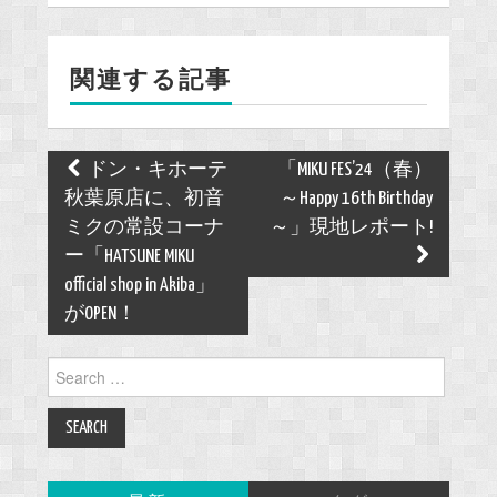
b
o
関連する記事
o
k
Post
ドン・キホーテ
「MIKU FES’24（春）
navigation
秋葉原店に、初音
～Happy 16th Birthday
ミクの常設コーナ
～」現地レポート!
ー「HATSUNE MIKU
official shop in Akiba」
がOPEN！
Search
for: