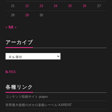
21
22
23
24
25
26
27
28
29
30
« 3月
5月 »
アーカイブ
ア
ー
カ
イ
ブ
RSS
各種リンク
コンテンツ投稿サイト piapro
世界最大規模のボカロ楽曲レーベル KARENT