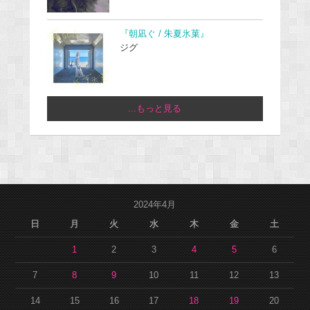
『朝凪ぐ / 朱夏氷菓』
ジグ
...もっと見る
2024年4月
日
月
火
水
木
金
土
1
2
3
4
5
6
7
8
9
10
11
12
13
14
15
16
17
18
19
20