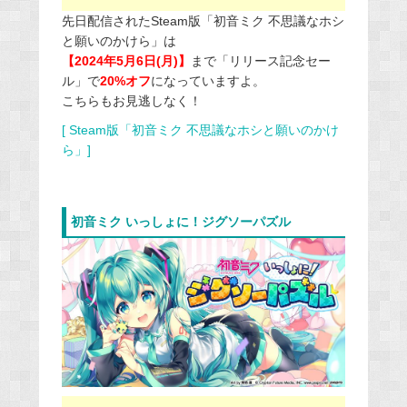
先日配信されたSteam版「初音ミク 不思議なホシ
と願いのかけら」は
【2024年5月6日(月)】
まで「リリース記念セー
ル」で
20%オフ
になっていますよ。
こちらもお見逃しなく！
[ Steam版「初音ミク 不思議なホシと願いのかけ
ら」]
初音ミク いっしょに！ジグソーパズル