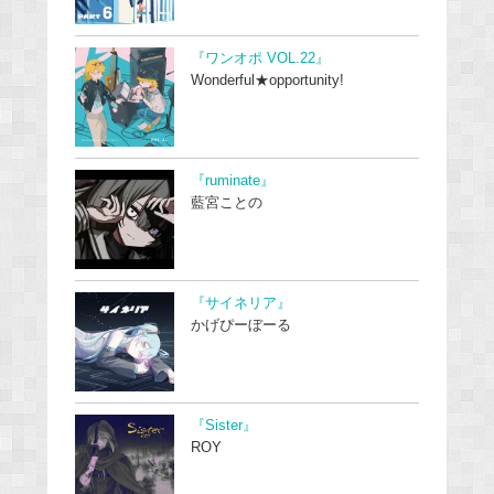
『ワンオポ VOL.22』
Wonderful★opportunity!
『ruminate』
藍宮ことの
『サイネリア』
かげぴーぼーる
『Sister』
ROY