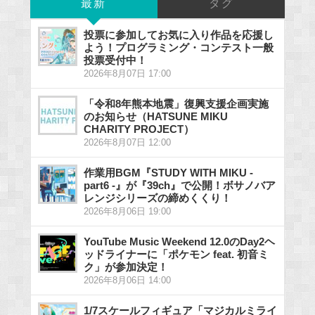
最新
タグ
投票に参加してお気に入り作品を応援し
よう！プログラミング・コンテスト一般
投票受付中！
2026年8月07日 17:00
「令和8年熊本地震」復興支援企画実施
のお知らせ（HATSUNE MIKU
CHARITY PROJECT）
2026年8月07日 12:00
作業用BGM『STUDY WITH MIKU -
part6 -』が『39ch』で公開！ボサノバア
レンジシリーズの締めくくり！
2026年8月06日 19:00
YouTube Music Weekend 12.0のDay2ヘ
ッドライナーに「ポケモン feat. 初音ミ
ク」が参加決定！
2026年8月06日 14:00
1/7スケールフィギュア「マジカルミライ