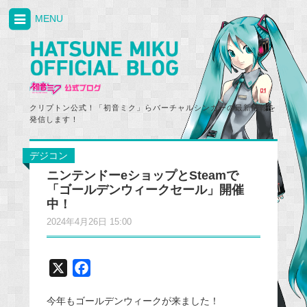
MENU
クリプトン公式！「初音ミク」らバーチャルシンガーの最新情報を
発信します！
デジコン
ニンテンドーeショップとSteamで
「ゴールデンウィークセール」開催
中！
2024年4月26日 15:00
X
F
a
今年もゴールデンウィークが来ました！
c