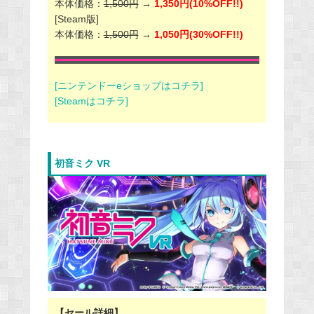
本体価格：
1,500円
→
1,350円(10%OFF!!)
[Steam版]
本体価格：
1,500円
→
1,050円(30%OFF!!)
[ニンテンドーeショップはコチラ]
[Steamはコチラ]
初音ミク VR
【セール詳細】