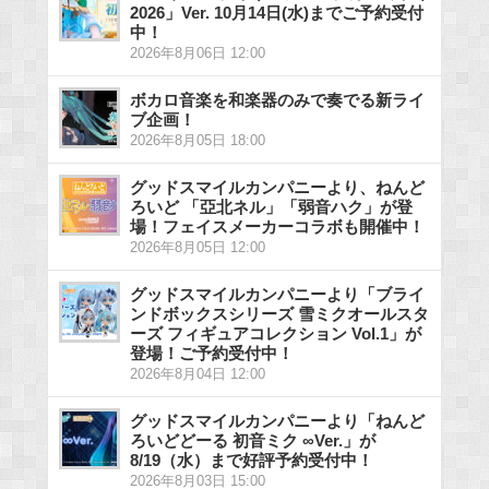
2026」Ver. 10月14日(水)までご予約受付
中！
2026年8月06日 12:00
ボカロ音楽を和楽器のみで奏でる新ライ
ブ企画！
2026年8月05日 18:00
グッドスマイルカンパニーより、ねんど
ろいど 「亞北ネル」「弱音ハク」が登
場！フェイスメーカーコラボも開催中！
2026年8月05日 12:00
グッドスマイルカンパニーより「ブライ
ンドボックスシリーズ 雪ミクオールスタ
ーズ フィギュアコレクション Vol.1」が
登場！ご予約受付中！
2026年8月04日 12:00
グッドスマイルカンパニーより「ねんど
ろいどどーる 初音ミク ∞Ver.」が
8/19（水）まで好評予約受付中！
2026年8月03日 15:00