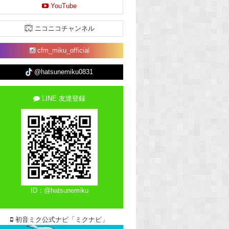
YouTube
ニコニコチャンネル
cfm_miku_official
@hatsunemiku0831
LINE 友達登録
ID：@hatsunemiku
初音ミク公式ナビ「ミクナビ」