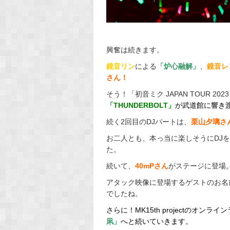
興奮は続きます。
鏡音リン
による
「炉心融解」
、
鏡音レ
さん！
そう！「初音ミク JAPAN TOUR 20
「THUNDERBOLT」
が武道館に響き
続く2回目のDJパートは、
栗山夕璃さ
お二人とも、本っ当に楽しそうにDJ
た。
続いて、
40mPさん
がステージに登場
アタック映像に登場するゲストのお名
でしたね。
さらに！MK15th projectのオン
凩」
へと続いていきます。