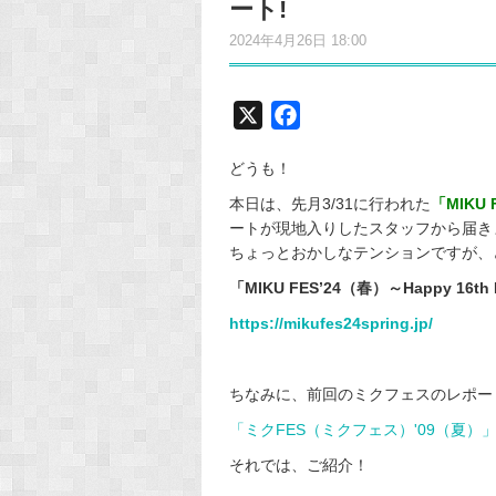
ート!
2024年4月26日 18:00
X
F
a
どうも！
c
e
本日は、先月3/31に行われた
「MIKU 
ートが現地入りしたスタッフから届き
b
ちょっとおかしなテンションですが、
o
o
「MIKU FES’24（春）～Happy 16th 
k
https://mikufes24spring.jp/
ちなみに、前回のミクフェスのレポート
「ミクFES（ミクフェス）'09（夏）
それでは、ご紹介！