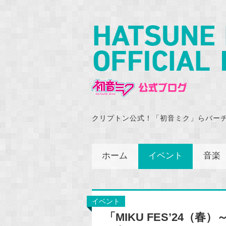
クリプトン公式！「初音ミク」らバー
ホーム
イベント
音楽
イベント
「MIKU FES’24（春）～