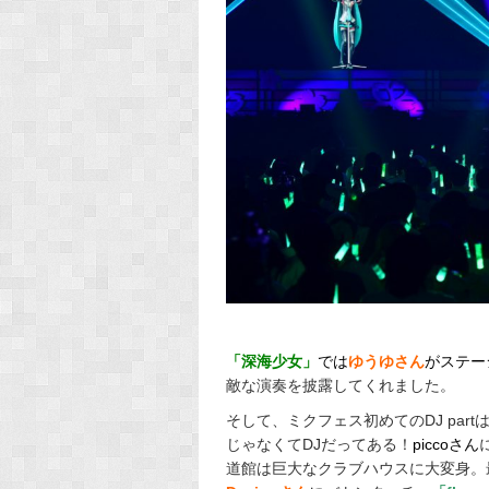
「深海少女」
では
ゆうゆさん
がステー
敵な演奏を披露してくれました。
そして、ミクフェス初めてのDJ part
じゃなくてDJだってある！
piccoさん
道館は巨大なクラブハウスに大変身。