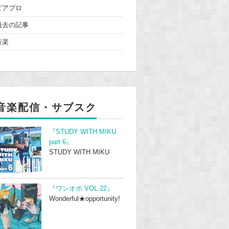
ピアプロ
過去の記事
音楽
音楽配信・サブスク
『STUDY WITH MIKU
part 6』
STUDY WITH MIKU
『ワンオポ VOL.22』
Wonderful★opportunity!