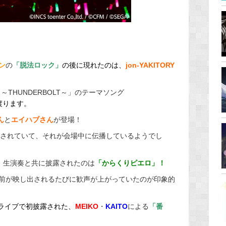
ン
の
「脱法ロック」
の後に現れたのは、
jon-YAKITORY
23 ～THUNDERBOLT～」のテーマソング
渡ります。
ん
と
エイハブさん
が登場！
をされていて、それが会場中に伝播しているようでし
。生演奏と共に披露されたのは
「からくりピエロ」！
前が映し出されるたびに歓声が上がっていたのが印象的
ラインライブで初披露された、
MEIKO
・
KAITO
による
「番