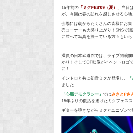
15年前の
「ミクFES'09（夏）」
当日
が、今回は春の訪れを感じさせる心地
会場には朝からたくさんの皆様にお集
売コーナーも大盛り上がり！SNSで
に並べて写真を撮っている方々もいら
満員の日本武道館では、ライブ開演前
かり！そしてOP映像がイベントロゴで
に！
イントロと共に初音ミクが登場し、
「
ました！
「心臓デモクラシー」
では
みきとPさ
15年ぶりの復活を遂げたミクフェス
ギターを弾きながらミクとユニゾンで