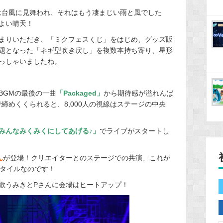
は台風に見舞われ、それはもう凄まじい雨と風でした
よい晴天！
まりいただき、「ミクフェスくじ」をはじめ、グッズ販
話題となった「ネギ型吹き戻し」を複数本持ち寄り、星形
っしゃいましたね。
BGMの最後の一曲
「Packaged」
から期待感が溢れんば
締めくくられると、8,000人の視線はステージの中央
みんなみくみくにしてあげる♪」
でライブがスタートし
ん
が登場！クリエイターとのステージでの共演、これが
スタイルなのです！
歌うみきとPさんに会場はヒートアップ！