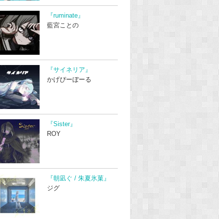
『ruminate』
藍宮ことの
『サイネリア』
かげぴーぼーる
『Sister』
ROY
『朝凪ぐ / 朱夏氷菓』
ジグ