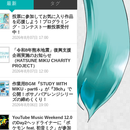
最新
タグ
投票に参加してお気に入り作品
を応援しよう！プログラミン
グ・コンテスト一般投票受付
中！
2026年8月07日 17:00
「令和8年熊本地震」復興支援
企画実施のお知らせ
（HATSUNE MIKU CHARITY
PROJECT）
2026年8月07日 12:00
作業用BGM『STUDY WITH
MIKU - part6 -』が『39ch』で
公開！ボサノバアレンジシリー
ズの締めくくり！
2026年8月06日 19:00
YouTube Music Weekend 12.0
のDay2ヘッドライナーに「ポ
ケモン feat. 初音ミク」が参加