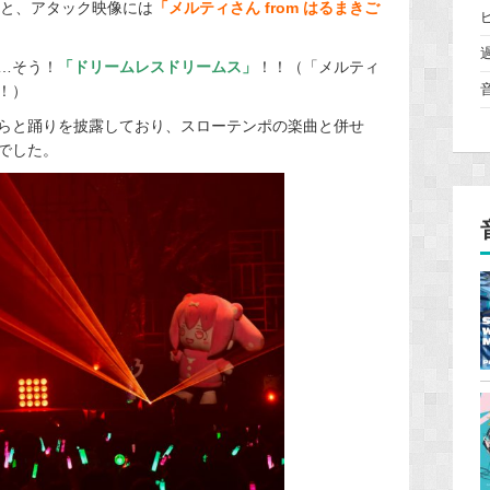
ると、アタック映像には
「メルティさん from はるまきご
…そう！
「ドリームレスドリームス」
！！（「メルティ
！）
らと踊りを披露しており、スローテンポの楽曲と併せ
でした。