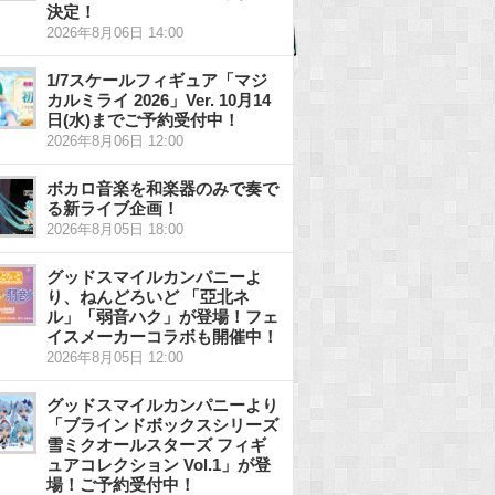
決定！
2026年8月06日 14:00
1/7スケールフィギュア「マジ
カルミライ 2026」Ver. 10月14
日(水)までご予約受付中！
2026年8月06日 12:00
ボカロ音楽を和楽器のみで奏で
る新ライブ企画！
2026年8月05日 18:00
グッドスマイルカンパニーよ
り、ねんどろいど 「亞北ネ
ル」「弱音ハク」が登場！フェ
イスメーカーコラボも開催中！
2026年8月05日 12:00
グッドスマイルカンパニーより
「ブラインドボックスシリーズ
雪ミクオールスターズ フィギ
ュアコレクション Vol.1」が登
場！ご予約受付中！