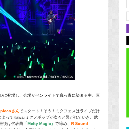
ジに登場し、会場がペンライトで真っ青に染まる中、
素
は
piccoさん
でスタート！そう！ミクフェスはライブだけ
によってKawaiiミクノポップが次々と繋がれていき、武
最後は代表曲
「Melty Magic」
で締め、
R Sound