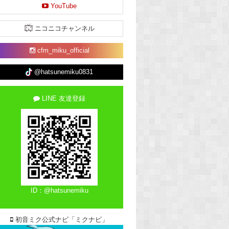
YouTube
ニコニコチャンネル
cfm_miku_official
@hatsunemiku0831
LINE 友達登録
ID：@hatsunemiku
初音ミク公式ナビ「ミクナビ」