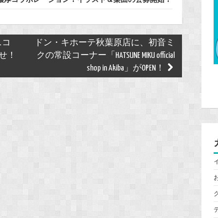
ニコ
ドン・キホーテ秋葉原店に、初音ミ
らせ！
クの常設コーナー「HATSUNE MIKU official
shop in Akiba」がOPEN！