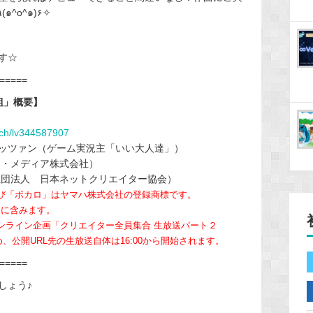
味ある方は、ぜひご覧くださいね！✧٩(๑^o^๑)۶✧
す☆
=====
組」概要】
atch/lv344587907
ッツァン（ゲーム実況主「いい大人達」）
ー・メディア株式会社）
社団法人 日本ネットクリエイター協会）
および「ボカロ」はヤマハ株式会社の登録商標です。
象に含みます。
オンライン企画「クリエイター全員集合 生放送パート２
れるため、公開URL先の生放送自体は16:00から開始されます。
=====
しょう♪