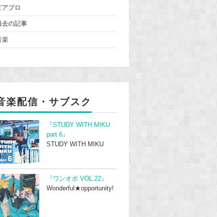
ピアプロ
過去の記事
音楽
音楽配信・サブスク
『STUDY WITH MIKU
part 6』
STUDY WITH MIKU
『ワンオポ VOL.22』
Wonderful★opportunity!