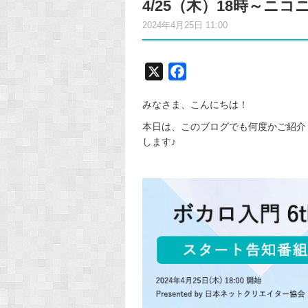
4/25（木）18時～ニ
2024年4月25日 11:00
X
F
a
みなさま、こんにちは！
c
e
本日は、このブログでも何度かご紹介
します♪
b
o
o
k