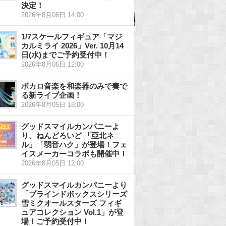
決定！
2026年8月06日 14:00
1/7スケールフィギュア「マジ
カルミライ 2026」Ver. 10月14
日(水)までご予約受付中！
2026年8月06日 12:00
ボカロ音楽を和楽器のみで奏で
る新ライブ企画！
2026年8月05日 18:00
グッドスマイルカンパニーよ
り、ねんどろいど 「亞北ネ
ル」「弱音ハク」が登場！フェ
イスメーカーコラボも開催中！
2026年8月05日 12:00
グッドスマイルカンパニーより
「ブラインドボックスシリーズ
雪ミクオールスターズ フィギ
ュアコレクション Vol.1」が登
場！ご予約受付中！