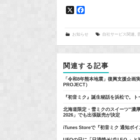
X
F
a
c
e
お知らせ
自社サービス関連
,
b
o
o
関連する記事
k
「令和8年熊本地震」復興支援企画実施のお
PROJECT）
『初音ミク』誕生秘話を浜松で。ト
北海道限定・雪ミクのスイーツ“濃厚
2026」でも出張販売が決定
iTunes Storeで『初音ミク 
UFOの日に「日清焼そばU.F.O.