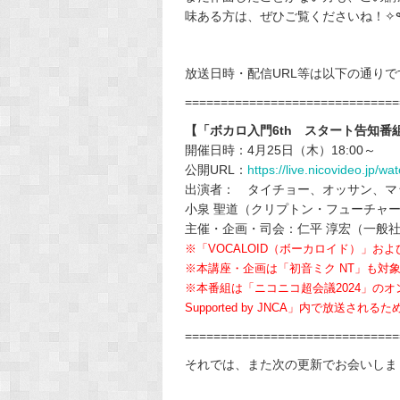
放送日時・配信URL等は以下の通りで
==============================
【「ボカロ入門6th スタート告知番
開催日時：4月25日（木）18:00～
公開URL：
https://live.nicovideo.jp/w
出演者： タイチョー、オッサン、マ
小泉 聖道（クリプトン・フューチャ
主催・企画・司会：仁平 淳宏（一般
※「VOCALOID（ボーカロイド）」
※本講座・企画は「初音ミク NT」も対
※本番組は「ニコニコ超会議2024」の
Supported by JNCA」内で放送さ
==============================
それでは、また次の更新でお会いしま