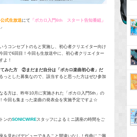
コ公式生放送
にて
「ボカロ入門6th スタート告知番組」
⸝
いうコンセプトのもと実施し、初心者クリエイター向け
今回で6回目！今回も生放送中に、初心者クリエイター
すよ！
ってみた方
②まだまだ自分は「ボカロ楽曲初心者」だ
るっとした募集なので、該当すると思った方はぜひ参加
る方は、昨年10月に実施された「ボカロ入門5th」の
！今回も集まった楽曲の発表会を実施予定ですよ☆
トンの
SONICWIRE
スタッフによるミニ講座の時間をご
座を見ればデビューできること間違いなし！作曲にご興