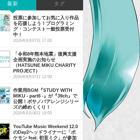
最新
タグ
投票に参加してお気に入り作品
を応援しよう！プログラミン
グ・コンテスト一般投票受付
中！
2026年8月07日 17:00
「令和8年熊本地震」復興支援
企画実施のお知らせ
（HATSUNE MIKU CHARITY
PROJECT）
2026年8月07日 12:00
作業用BGM『STUDY WITH
MIKU - part6 -』が『39ch』で
公開！ボサノバアレンジシリー
ズの締めくくり！
2026年8月06日 19:00
YouTube Music Weekend 12.0
のDay2ヘッドライナーに「ポ
ケモン feat. 初音ミク」が参加