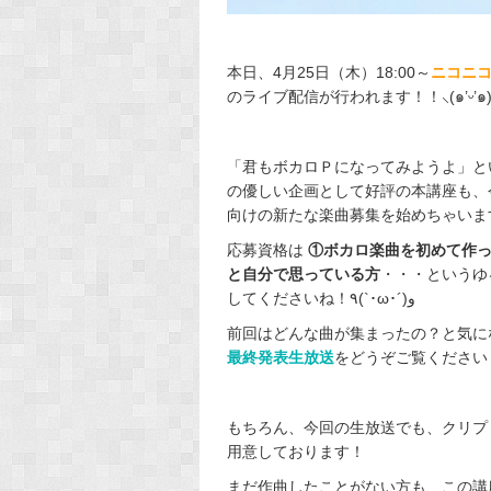
本日、4月25日（木）18:00～
ニコニ
のライブ配信が行われます！！⸜(๑’ᵕ’๑)
「君もボカロＰになってみようよ」と
の優しい企画として好評の本講座も、
向けの新たな楽曲募集を始めちゃいま
応募資格は
①ボカロ楽曲を初めて作
と自分で思っている方
・・・というゆ
してくださいね！٩(`･ω･´)و
前回はどんな曲が集まったの？と気にな
最終発表生放送
をどうぞご覧ください
もちろん、今回の生放送でも、クリプ
用意しております！
まだ作曲したことがない方も、この講