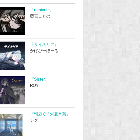
『ruminate』
藍宮ことの
『サイネリア』
かげぴーぼーる
『Sister』
ROY
『朝凪ぐ / 朱夏氷菓』
ジグ