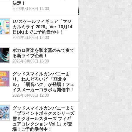
決定！
2026年8月06日 14:00
1/7スケールフィギュア「マジ
カルミライ 2026」Ver. 10月14
日(水)までご予約受付中！
2026年8月06日 12:00
ボカロ音楽を和楽器のみで奏で
る新ライブ企画！
2026年8月05日 18:00
グッドスマイルカンパニーよ
り、ねんどろいど 「亞北ネ
ル」「弱音ハク」が登場！フェ
イスメーカーコラボも開催中！
2026年8月05日 12:00
グッドスマイルカンパニーより
「ブラインドボックスシリーズ
雪ミクオールスターズ フィギ
ュアコレクション Vol.1」が登
場！ご予約受付中！