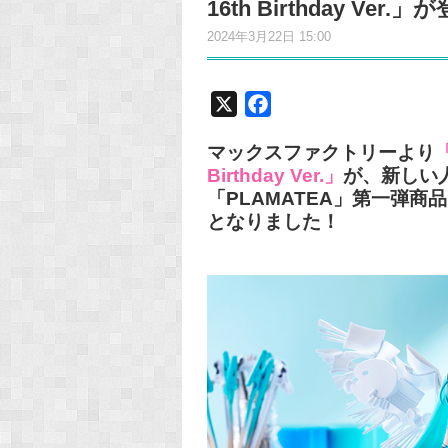
16th Birthday Ver.
2024年3月22日 15:00
X
F
a
マックスファクトリーより
「
c
Birthday Ver.」
が、新しい
e
「PLAMATEA」第一弾
b
となりました！
o
o
k