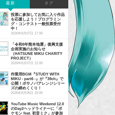
最新
タグ
投票に参加してお気に入り作品
を応援しよう！プログラミン
グ・コンテスト一般投票受付
中！
2026年8月07日 17:00
「令和8年熊本地震」復興支援
企画実施のお知らせ
（HATSUNE MIKU CHARITY
PROJECT）
2026年8月07日 12:00
作業用BGM『STUDY WITH
MIKU - part6 -』が『39ch』で
公開！ボサノバアレンジシリー
ズの締めくくり！
2026年8月06日 19:00
YouTube Music Weekend 12.0
のDay2ヘッドライナーに「ポ
ケモン feat. 初音ミク」が参加