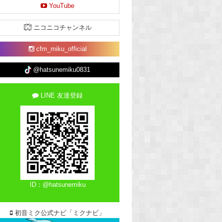
YouTube
ニコニコチャンネル
cfm_miku_official
@hatsunemiku0831
LINE 友達登録
ID：@hatsunemiku
初音ミク公式ナビ「ミクナビ」