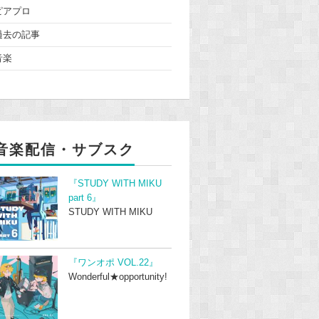
ピアプロ
過去の記事
音楽
音楽配信・サブスク
『STUDY WITH MIKU
part 6』
STUDY WITH MIKU
『ワンオポ VOL.22』
Wonderful★opportunity!