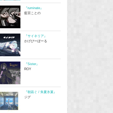
『ruminate』
藍宮ことの
『サイネリア』
かげぴーぼーる
『Sister』
ROY
『朝凪ぐ / 朱夏氷菓』
ジグ