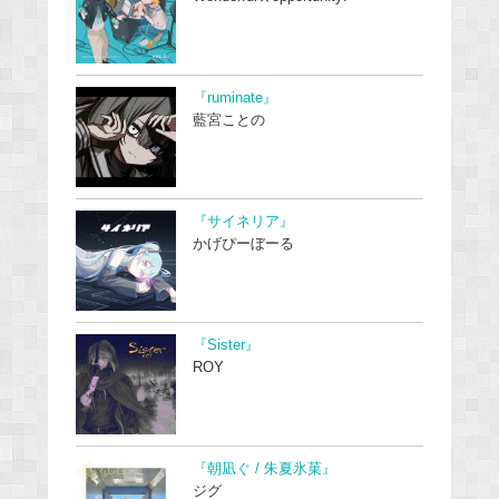
『ruminate』
藍宮ことの
『サイネリア』
かげぴーぼーる
『Sister』
ROY
『朝凪ぐ / 朱夏氷菓』
ジグ