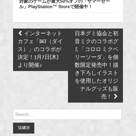
対象のゲームが最大50%オフの「サマーセー
ル」PlayStation™ Storeで開催中！
Post
インターネット
日本グミ協会と初
navigation
カフェ「DiCE（ダイ
音ミクのコラボグ
ス）」のコラボが
ミ「コロロ ミクベ
決定！3月7日(木)
リーソーダ」を個
より開催♪
数限定発売中！描
き下ろしイラスト
を使用したオリジ
ナルグッズも販
売！
Search
for: