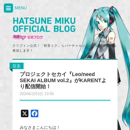
MENU
クリプトン公式！「初音ミク」らバーチャルシンガーの最新情報を
発信します！
音楽
プロジェクトセカイ『Leo/need
SEKAI ALBUM vol.2』がKARENTよ
り配信開始！
2024年3月6日 13:00
X
F
a
みなさまこんにちは！
c