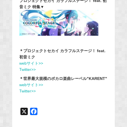
プロジェクトセカイ カラフルステージ！ feat. 初
音ミク 特集▼
＊プロジェクトセカイ カラフルステージ！ feat.
初音ミク
webサイト>>
Twitter>>
＊世界最大規模のボカロ楽曲レーベル"KARENT"
webサイト>>
Twitter>>
X
F
a
c