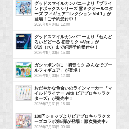
グッドスマイルカンパニーより「ブライ
ンドボックスシリーズ 雪ミクオールスタ
ーズ フィギュアコレクション Vol.1」が
登場！ご予約受付中！
2026年8月04日 12:00
グッドスマイルカンパニーより「ねんど
ろいどどーる 初音ミク ∞Ver.」が
8/19（水）まで好評予約受付中！
2026年8月03日 15:00
ガシャポン®に「初音ミク みんなでプー
ルフィギュア」が登場！
2026年8月03日 12:00
おだやかな色合いのラインマーカー『マ
イルドライナー with ピアプロキャラク
ターズ』が発売中！
2026年7月31日 15:00
100円ショップよりピアプロキャラクタ
ーズコラボ第5弾が登場！順次発売中♪
2026年7月30日 09:00