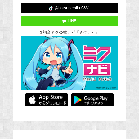
@hatsunemiku0831
LINE
初音ミク公式ナビ「ミクナビ」