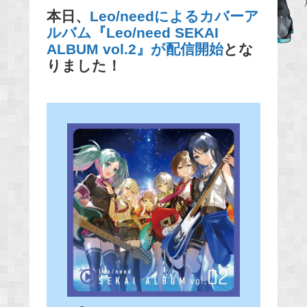
本日、
Leo/needによるカバーア
e
ルバム『Leo/need SEKAI
b
ALBUM vol.2』が配信開始
とな
o
りました！
o
k