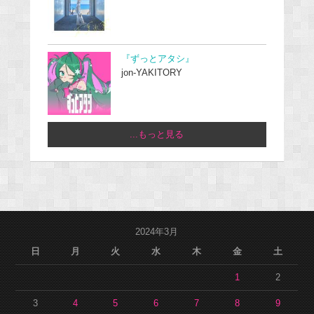
『ずっとアタシ』
jon-YAKITORY
...もっと見る
2024年3月
日
月
火
水
木
金
土
1
2
3
4
5
6
7
8
9