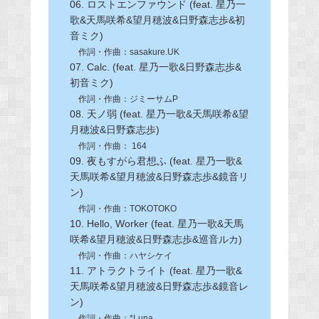
06. ロストエンファウンド (feat. 星乃一
歌&天馬咲希&望月穂波&日野森志歩&初
音ミク)
作詞・作曲：sasakure.UK
07. Calc. (feat. 星乃一歌&日野森志歩&
初音ミク)
作詞・作曲：ジミーサムP
08. 天ノ弱 (feat. 星乃一歌&天馬咲希&望
月穂波&日野森志歩)
作詞・作曲： 164
09. 夜もすがら君想ふ (feat. 星乃一歌&
天馬咲希&望月穂波&日野森志歩&鏡音リ
ン)
作詞・作曲：TOKOTOKO
10. Hello, Worker (feat. 星乃一歌&天馬
咲希&望月穂波&日野森志歩&巡音ルカ)
作詞・作曲：ハヤシケイ
11. アトラクトライト (feat. 星乃一歌&
天馬咲希&望月穂波&日野森志歩&鏡音レ
ン)
作詞・作曲：*Luna