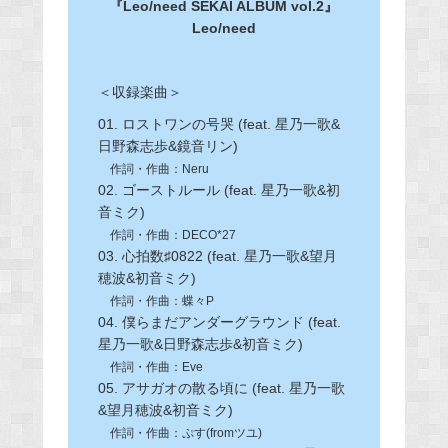
『Leo/need SEKAI ALBUM vol.2』
Leo/need
＜収録楽曲＞
01. ロストワンの号哭 (feat. 星乃一歌&
日野森志歩&鏡音リン)
作詞・作曲：Neru
02. ゴーストルール (feat. 星乃一歌&初
音ミク)
作詞・作曲：DECO*27
03. 心拍数♯0822 (feat. 星乃一歌&望月
穂波&初音ミク)
作詞・作曲：蝶々P
04. 僕らまだアンダーグラウンド (feat.
星乃一歌&日野森志歩&初音ミク)
作詞・作曲：Eve
05. アサガオの散る頃に (feat. 星乃一歌
&望月穂波&初音ミク)
作詞・作曲：ぷす(fromツユ)