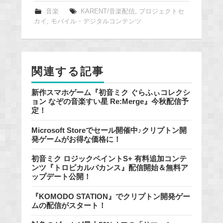
e
音楽
KARENT/音楽配信
,
プロジェクトセ
カイ
,
モバイル・デジタルコンテンツ
b
o
o
k
関連する記事
新作スマホゲーム『初音ミク ぐらふぃコレクシ
ョン なぞの音楽すい星 Re:Merge』今秋配信予
定！
Microsoft Storeでセール開催中♪クリプトン開
発ゲームがお得な価格に！
初音ミク ロジックペイントS+ 有料追加コンテ
ンツ『トロピカルバカンス』配信開始＆無料ア
ップデート公開！
『KOMODO STATION』でクリプトン開発ゲー
ムの配信がスタート！