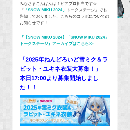
みなさまこんばんは！ピアプロ担当です☆
c
『
「SNOW MIKU 2024」
トークステージ』でも
e
告知しておりました、こちらのコラボについての
b
お知らせです！
o
o
『【SNOW MIKU 2024】「SNOW MIKU 2024」
k
トークステージ』アーカイブはこちら>>
「2025年ねんどろいど雪ミク＆ラ
ビット・ユキネ衣装大募集！」
本日17:00より募集開始しまし
た！！