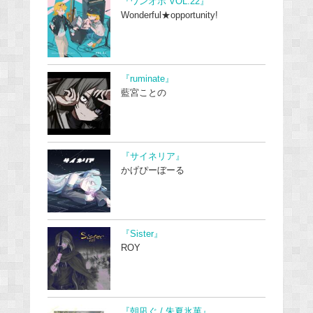
『ワンオポ VOL.22』
Wonderful★opportunity!
『ruminate』
藍宮ことの
『サイネリア』
かげぴーぼーる
『Sister』
ROY
『朝凪ぐ / 朱夏氷菓』