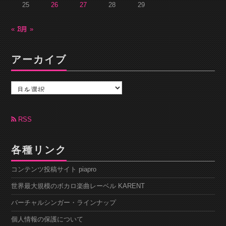
25
26
27
28
29
« 1月
3月 »
アーカイブ
ア
ー
カ
イ
ブ
RSS
各種リンク
コンテンツ投稿サイト piapro
世界最大規模のボカロ楽曲レーベル KARENT
バーチャルシンガー・ラインナップ
個人情報の保護について