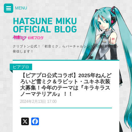
MENU
クリプトン公式！「初音ミク」らバーチャルシンガーの最新情報を
発信します！
ピアプロ
【ピアプロ公式コラボ】2025年ねんど
ろいど雪ミク＆ラビット・ユキネ衣装
大募集！今年のテーマは『キラキラス
ノーマテリアル』！！
2024年2月13日 17:00
X
F
a