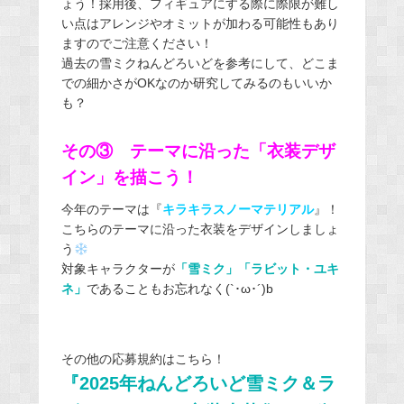
ょう！採用後、フィギュアにする際に際限が難し
い点はアレンジやオミットが加わる可能性もあり
ますのでご注意ください！
過去の雪ミクねんどろいどを参考にして、どこま
での細かさがOKなのか研究してみるのもいいか
も？
その③ テーマに沿った「衣装デザ
イン」を描こう！
今年のテーマは『
キラキラスノーマテリアル
』！
こちらのテーマに沿った衣装をデザインしましょ
う
対象キャラクターが
「雪ミク」「ラビット・ユキ
ネ」
であることもお忘れなく(`･ω･´)b
その他の応募規約はこちら！
『2025年ねんどろいど雪ミク＆ラ