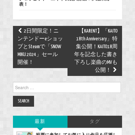
表！
Post
2日間限定！ニ
【KARENT】「KAITO
navigation
ンテンドーeショッ
18th Anniversary」特
プとSteamで「SNOW
集公開！KAITO18周
MIKU 2024」セール
年を記念した書き
開催！
下ろし楽曲のMVも
公開！
Search
for:
最新
タグ
投票に参加してお気に入り作品を応援し