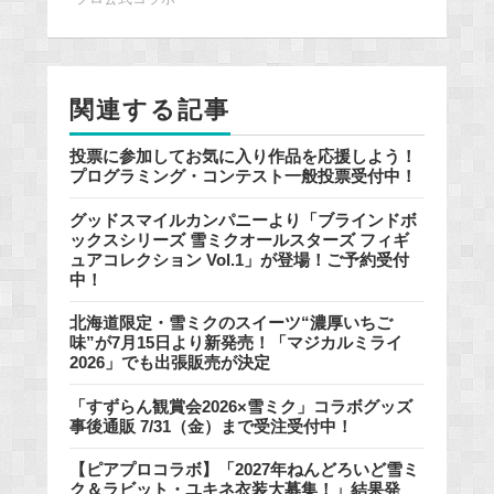
b
o
o
k
関連する記事
投票に参加してお気に入り作品を応援しよう！
プログラミング・コンテスト一般投票受付中！
グッドスマイルカンパニーより「ブラインドボ
ックスシリーズ 雪ミクオールスターズ フィギ
ュアコレクション Vol.1」が登場！ご予約受付
中！
北海道限定・雪ミクのスイーツ“濃厚いちご
味”が7月15日より新発売！「マジカルミライ
2026」でも出張販売が決定
「すずらん観賞会2026×雪ミク」コラボグッズ
事後通販 7/31（金）まで受注受付中！
【ピアプロコラボ】「2027年ねんどろいど雪ミ
ク＆ラビット・ユキネ衣装大募集！」結果発