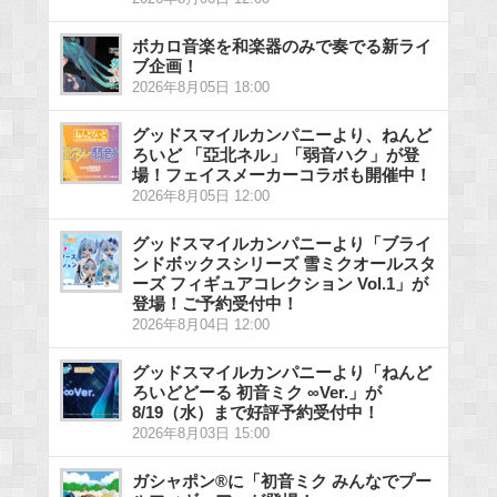
ボカロ音楽を和楽器のみで奏でる新ライ
ブ企画！
2026年8月05日 18:00
グッドスマイルカンパニーより、ねんど
ろいど 「亞北ネル」「弱音ハク」が登
場！フェイスメーカーコラボも開催中！
2026年8月05日 12:00
グッドスマイルカンパニーより「ブライ
ンドボックスシリーズ 雪ミクオールスタ
ーズ フィギュアコレクション Vol.1」が
登場！ご予約受付中！
2026年8月04日 12:00
グッドスマイルカンパニーより「ねんど
ろいどどーる 初音ミク ∞Ver.」が
8/19（水）まで好評予約受付中！
2026年8月03日 15:00
ガシャポン®に「初音ミク みんなでプー