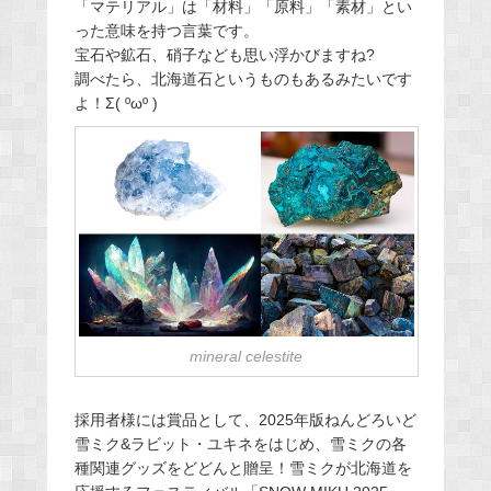
「マテリアル」は「材料」「原料」「素材」とい
った意味を持つ言葉です。
宝石や鉱石、硝子なども思い浮かびますね?
調べたら、北海道石というものもあるみたいです
よ！Σ( ºωº )
mineral celestite
採用者様には賞品として、2025年版ねんどろいど
雪ミク&ラビット・ユキネをはじめ、雪ミクの各
種関連グッズをどどんと贈呈！雪ミクが北海道を