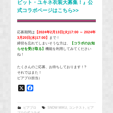
ビット・ユキネ衣装大募集！』公
式コラボページはこちら>>
応募期間は
【2024年2月13日(火)17:00 ～ 2024年
3月20日(水)17:00】
まで！
締切を忘れてしまいそうな方は、
【コラボのお知
らせを受け取る】
機能を利用してみてください
ね！
たくさんのご応募、お待ちしております！?
それではまた！
ピアプロ担当）
X
F
a
c
e
ピアプロ
SNOW MIKU
,
コンテスト
,
ピア
プロ公式コラボ